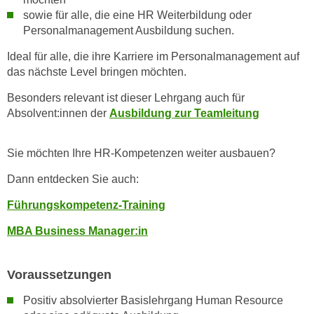
n
b
sowie für alle, die eine HR Weiterbildung oder
p
e
Personalmanagement Ausbildung suchen.
e
r
r
Ideal für alle, die ihre Karriere im Personalmanagement auf
h
das nächste Level bringen möchten.
s
i
o
n
Besonders relevant ist dieser Lehrgang auch für
n
a
Absolvent:innen der
Ausbildung zur Teamleitung
e
u
n
s
Sie möchten Ihre HR-Kompetenzen weiter ausbauen?
b
e
e
i
Dann entdecken Sie auch:
z
n
Führungskompetenz-Training
o
e
g
a
MBA Business Manager:in
e
n
n
g
Voraussetzungen
e
e
n
n
Positiv absolvierter Basislehrgang Human Resource
D
e