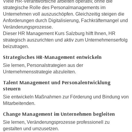
Viele HR-Verantwortliche arbeiten operativ, ohne die
n
d
strategische Rolle des Personalmanagements im
E
e
Unternehmen voll auszuschöpfen. Gleichzeitig steigen die
U
Anforderungen durch Digitalisierung, Fachkräftemangel und
n
-
Veränderungsprozesse.
w
U
Dieser HR Management Kurs Salzburg hilft Ihnen, HR
i
S
strategisch auszurichten und aktiv zum Unternehmenserfolg
r
beizutragen.
A
z
u
i
Strategisches HR-Management entwickeln
n
e
Sie lernen, Personalstrategien aus der
t
l
Unternehmensstrategie abzuleiten.
e
o
Talent Management und Personalentwicklung
r
r
steuern
w
i
o
Sie entwickeln Maßnahmen zur Förderung und Bindung von
e
Mitarbeitenden.
r
n
f
t
Change Management im Unternehmen begleiten
e
i
Sie lernen, Veränderungsprozesse professionell zu
n
e
gestalten und umzusetzen.
h