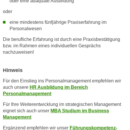
oder eine adäquate Ausbildung
a
h
t
oder
m
e
e
eine mindestens fünfjährige Praxiserfahrung im
n
O
Personalwesen
a
n
u
Die berufliche Erfahrung ist durch eine Praxisbestätigung
l
bzw. im Rahmen eines individuellen Gesprächs
c
i
nachzuweisen!
h
n
a
e
n
-
Hinweis
U
J
Für den Einstieg ins Personalmanagement empfehlen wir
n
o
auch unsere
HR Ausbildung im Bereich
t
u
Personalmanagement
e
r
r
n
Für Ihre Weiterentwicklung im strategischen Management
n
eignet sich auch unser
MBA Studium im Business
e
e
Management
y
h
z
Ergänzend empfehlen wir unser
Führungskompetenz-
m