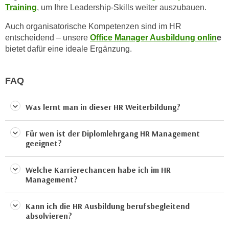
u
Training
, um Ihre Leadership-Skills weiter auszubauen.
e
b
n
Auch organisatorische Kompetenzen sind im HR
i
i
entscheidend – unsere
Office Manager Ausbildung onlin
e
e
n
bietet dafür eine ideale Ergänzung.
t
d
e
e
n
FAQ
n
,
U
w
Was lernt man in dieser HR Weiterbildung?
S
e
A
r
Für wen ist der Diplomlehrgang HR Management
,
d
geeignet?
b
e
e
n
Welche Karrierechancen habe ich im HR
i
w
Management?
w
e
e
i
Kann ich die HR Ausbildung berufsbegleitend
l
t
absolvieren?
c
e