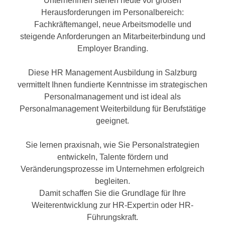
Unternehmen stehen heute vor großen
n
h
Herausforderungen im Personalbereich:
u
C
Fachkräftemangel, neue Arbeitsmodelle und
r
o
steigende Anforderungen an Mitarbeiterbindung und
C
o
Employer Branding.
o
k
o
i
Diese HR Management Ausbildung in Salzburg
k
e
vermittelt Ihnen fundierte Kenntnisse im strategischen
i
s
Personalmanagement und ist ideal als
e
v
Personalmanagement Weiterbildung für Berufstätige
s
o
geeignet.
,
n
d
U
Sie lernen praxisnah, wie Sie Personalstrategien
i
S
entwickeln, Talente fördern und
e
-
Veränderungsprozesse im Unternehmen erfolgreich
f
a
begleiten.
ü
m
Damit schaffen Sie die Grundlage für Ihre
r
e
Weiterentwicklung zur HR-Expert:in oder HR-
d
r
Führungskraft.
i