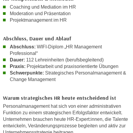
n
e
Coaching und Mediation im HR
,
Moderation und Präsentation
l
g
Projektmanagement im HR
e
e
v
l
a
Abschluss, Dauer und Ablauf
a
n
Abschluss:
WIFI-Diplom „HR Management
n
t
Professional“
g
e
Dauer:
112 Lehreinheiten (berufsbegleitend)
e
I
Praxis:
Projektarbeit und praxisorientierte Übungen
n
n
Schwerpunkte:
Strategisches Personalmanagement &
I
h
Change Management
h
a
r
l
e
Warum strategisches HR heute entscheidend ist
t
d
Personalmanagement hat sich von einer administrativen
e
u
Funktion zu einem strategischen Erfolgsfaktor entwickelt.
a
r
Unternehmen brauchen heute HR-Expert:innen, die Talente
n
c
entwickeln, Veränderungsprozesse begleiten und aktiv zur
z
Unternehmensstrategie beitragen
h