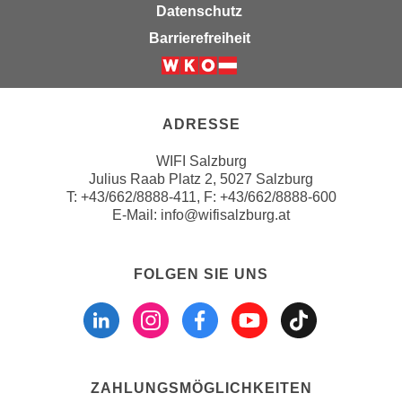
Datenschutz
,
n
S
Barrierefreiheit
d
i
a
e
Weiter zur Website der Wirts
u
n
s
u
ADRESSE
g
r
e
WIFI Salzburg
e
w
Julius Raab Platz 2, 5027 Salzburg
i
ä
T:
+43/662/8888-411
, F: +43/662/8888-600
n
h
E-Mail:
info@wifisalzburg.at
g
l
e
t
s
FOLGEN SIE UNS
e
c
Folgen sie uns a
Folgen sie u
Folgen si
Folgen 
Folge
P
h
a
r
r
ä
t
n
n
ZAHLUNGSMÖGLICHKEITEN
k