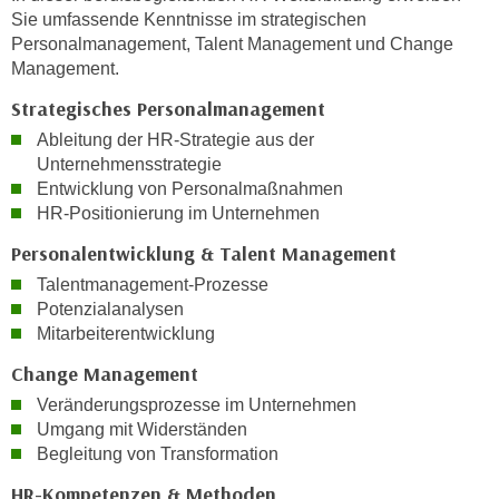
k
z
Sie umfassende Kenntnisse im strategischen
i
w
Personalmanagement, Talent Management und Change
e
Management.
e
-
c
Strategisches Personalmanagement
S
k
Ableitung der HR-Strategie aus der
e
e
Unternehmensstrategie
t
n
Entwicklung von Personalmaßnahmen
z
u
HR-Positionierung im Unternehmen
u
n
n
Personalentwicklung & Talent Management
d
g
u
Talentmanagement-Prozesse
z
Potenzialanalysen
m
u
Mitarbeiterentwicklung
f
s
ü
Change Management
t
r
Veränderungsprozesse im Unternehmen
i
S
Umgang mit Widerständen
m
i
Begleitung von Transformation
m
e
e
HR-Kompetenzen & Methoden
r