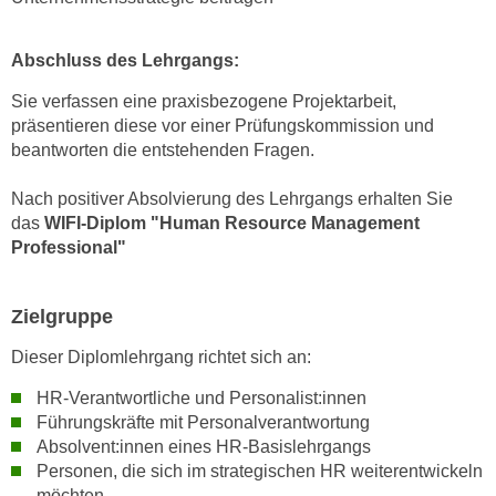
u
d
z
i
Abschluss des Lehrgangs:
e
e
i
Sie verfassen eine praxisbezogene Projektarbeit,
C
g
präsentieren diese vor einer Prüfungskommission und
o
e
beantworten die entstehenden Fragen.
o
n
k
.
Nach positiver Absolvierung des Lehrgangs erhalten Sie
i
U
das
WIFI-Diplom "Human Resource Management
e
m
Professional"
s
I
e
h
Zielgruppe
r
n
h
e
Dieser Diplomlehrgang richtet sich an:
o
n
b
HR-Verantwortliche und Personalist:innen
d
Führungskräfte mit Personalverantwortung
e
a
Absolvent:innen eines HR-Basislehrgangs
n
r
Personen, die sich im strategischen HR weiterentwickeln
e
ü
möchten