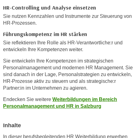
r
HR-Controlling und Analyse einsetzen
a
t
b
Sie nutzen Kennzahlen und Instrumente zur Steuerung von
e
e
HR-Prozessen.
C
n
o
Führungskompetenz im HR stärken
.
o
Sie reflektieren Ihre Rolle als HR-Verantwortliche:r und
W
k
entwickeln Ihre Kompetenzen weiter.
e
i
n
Sie entwickeln Ihre Kompetenzen im strategischen
e
n
Personalmanagement und modernen HR Management. Sie
s
S
sind danach in der Lage, Personalstrategien zu entwickeln,
z
i
HR-Prozesse aktiv zu steuern und als strategische:r
u
Partner:in im Unternehmen zu agieren.
e
A
d
n
Endecken Sie weitere
Weiterbildungen im Bereich
e
a
Personalmanagement und HR in Salzburg
r
l
C
y
Inhalte
o
s
o
e
In dieser berufsbegleitenden HR Weiterbildung erwerben