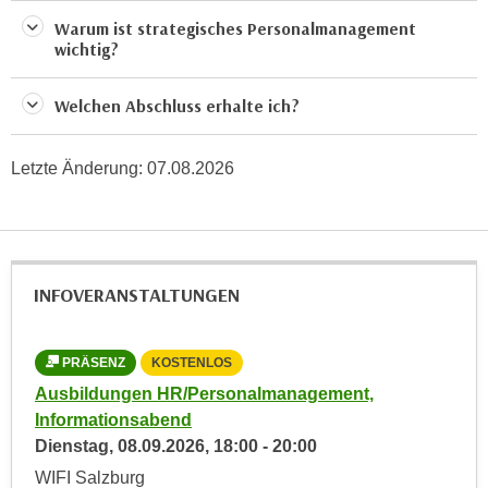
h
r
Warum ist strategisches Personalmanagement
e
e
wichtig?
n
C
I
o
Welchen Abschluss erhalte ich?
h
o
r
k
e
Letzte Änderung:
07.08.2026
i
D
e
a
s
t
f
e
ü
INFOVERANSTALTUNGEN
n
r
k
M
e
a
PRÄSENZ
KOSTENLOS
i
r
Ausbildungen HR/Personalmanagement,
Aus
n
k
Informationsabend
Inf
e
e
Dienstag,
08.09.2026
,
18:00
-
20:00
Die
m
t
WIFI Salzburg
WIF
d
i