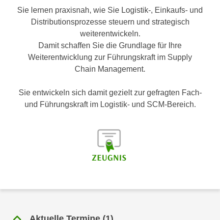
n
Sie lernen praxisnah, wie Sie Logistik-, Einkaufs- und
h
u
Distributionsprozesse steuern und strategisch
C
r
weiterentwickeln.
o
C
Damit schaffen Sie die Grundlage für Ihre
o
o
Weiterentwicklung zur Führungskraft im Supply
k
o
Chain Management.
i
k
e
i
Sie entwickeln sich damit gezielt zur gefragten Fach-
s
e
und Führungskraft im Logistik- und SCM-Bereich.
v
s
o
,
n
d
U
i
S
e
-
f
a
ü
m
r
e
d
r
i
Aktuelle Termine
(
1
)