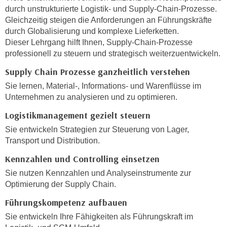
h
e
durch unstrukturierte Logistik- und Supply-Chain-Prozesse.
u
r
Gleichzeitig steigen die Anforderungen an Führungskräfte
t
durch Globalisierung und komplexe Lieferketten.
e
z
Dieser Lehrgang hilft Ihnen, Supply-Chain-Prozesse
n
a
professionell zu steuern und strategisch weiterzuentwickeln.
“
b
k
Supply Chain Prozesse ganzheitlich verstehen
k
l
Sie lernen, Material-, Informations- und Warenflüsse im
o
i
Unternehmen zu analysieren und zu optimieren.
m
c
m
Logistikmanagement gezielt steuern
k
e
e
Sie entwickeln Strategien zur Steuerung von Lager,
n
Transport und Distribution.
n
z
,
Kennzahlen und Controlling einsetzen
w
v
Sie nutzen Kennzahlen und Analyseinstrumente zur
i
e
Optimierung der Supply Chain.
s
r
c
Führungskompetenz aufbauen
w
h
e
Sie entwickeln Ihre Fähigkeiten als Führungskraft im
e
n