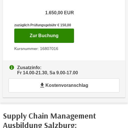
e
e
n
1.650,00
EUR
n
e
o
i
zuzüglich Prüfungsgebühr € 150,00
t
n
w
für Termin: 16.10.2026 - 12.12.
Zur Buchung
s
e
e
n
Kursnummer: 16807016
t
d
z
i
e
Zusatzinfo:
g
Fr 14.00-21.30, Sa 9.00-17.00
n
s
,
i
Kostenvoranschlag
w
n
e
d
l
.
c
W
Supply Chain Management
h
e
e
Ausbildung Salzburg:
n
s