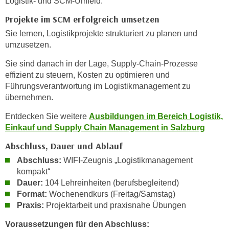
Logistik- und SCM-Umfeld.
n
d
Projekte im SCM erfolgreich umsetzen
E
e
U
Sie lernen, Logistikprojekte strukturiert zu planen und
n
-
umzusetzen.
w
U
i
Sie sind danach in der Lage, Supply-Chain-Prozesse
S
r
effizient zu steuern, Kosten zu optimieren und
A
z
Führungsverantwortung im Logistikmanagement zu
u
übernehmen.
i
n
e
Entdecken Sie weitere
Ausbildungen im Bereich Logistik,
t
l
Einkauf und Supply Chain Management in Salzburg
e
o
r
Abschluss, Dauer und Ablauf
r
w
i
Abschluss:
WIFI-Zeugnis „Logistikmanagement
o
e
kompakt“
r
Dauer:
104 Lehreinheiten (berufsbegleitend)
n
f
Format:
Wochenendkurs (Freitag/Samstag)
t
e
Praxis:
Projektarbeit und praxisnahe Übungen
i
n
e
Voraussetzungen für den Abschluss:
h