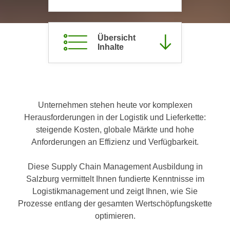
c
i
h
m
t
m
Übersicht
e
Inhalte
u
n
n
S
g
i
v
e
e
Unternehmen stehen heute vor komplexen
,
r
Herausforderungen in der Logistik und Lieferkette:
d
w
steigende Kosten, globale Märkte und hohe
a
e
Anforderungen an Effizienz und Verfügbarkeit.
s
n
s
d
Diese Supply Chain Management Ausbildung in
w
e
Salzburg vermittelt Ihnen fundierte Kenntnisse im
i
n
Logistikmanagement und zeigt Ihnen, wie Sie
r
w
Prozesse entlang der gesamten Wertschöpfungskette
a
i
optimieren.
u
r
c