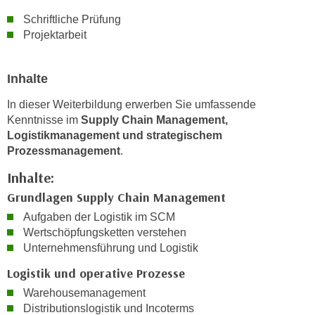
r
a
Schriftliche Prüfung
t
b
Projektarbeit
e
e
C
n
o
Inhalte
.
o
W
In dieser Weiterbildung erwerben Sie umfassende
k
e
Kenntnisse im
Supply Chain Management,
i
n
Logistikmanagement und strategischem
e
Prozessmanagement
.
n
s
S
z
Inhalte:
i
u
Grundlagen Supply Chain Management
e
A
Aufgaben der Logistik im SCM
d
n
Wertschöpfungsketten verstehen
e
a
Unternehmensführung und Logistik
r
l
C
Logistik und operative Prozesse
y
o
s
Warehousemanagement
o
Distributionslogistik und Incoterms
e