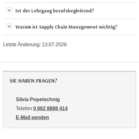
a
h
Ist der Lehrgang berufsbegleitend?
t
m
e
e
Warum ist Supply Chain Management wichtig?
n
O
a
n
u
l
Letzte Änderung:
13.07.2026
c
i
h
n
a
e
n
-
U
SIE HABEN FRAGEN?
J
n
o
t
u
Silvia Popetschnig
e
r
Telefon
0 662 8888 414
r
n
n
E-Mail senden
e
e
an Silvia Popetschnig: mailto:spopetschnig@wifisal
y
h
z
m