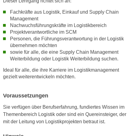
Dieser Lehrgang richtet sich an:
n
e
,
Fachkräfte aus Logistik, Einkauf und Supply Chain
l
Management
g
e
Nachwuchsführungskräfte im Logistikbereich
e
v
Projektverantwortliche im SCM
l
a
Personen, die Führungsverantwortung in der Logistik
a
n
übernehmen möchten
n
t
sowie für alle, die eine Supply Chain Management
g
e
Weiterbildung oder Logistik Weiterbildung suchen.
e
I
Ideal für alle, die ihre Karriere im Logistikmanagement
n
n
gezielt weiterentwickeln möchten.
I
h
h
a
r
l
Voraussetzungen
e
t
d
Sie verfügen über Berufserfahrung, fundiertes Wissen im
e
u
Themenbereich Logistik oder sind ein Quereinsteiger, der
a
r
mit der Leitung von Logistikprojekten betraut ist.
n
c
z
h