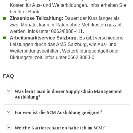
n
b
Kosten für Aus- und Weiterbildungen. Infos erhalten Sie
p
e
bei Ihrer Bank.
e
Zinsenlose Teilzahlung:
Dauert der Kurs länger als
r
r
zwei Monate, kann in Raten ohne Mehrkosten gezahlt
h
s
werden. Infos unter 0662/8888-411.
i
o
Arbeitsmarktservice Salzburg:
Es gibt verschiedene
n
Leistungen durch das AMS Salzburg, wie Aus- und
n
a
Weiterbildungsbeihilfen, Weiterbildungsentgelt oder
e
u
Bildungsteilzeit. Infos unter 0662 8883-0.
n
s
b
e
e
FAQ
i
z
n
o
e
Was lernt man in dieser Supply Chain Management
g
Ausbildung?
a
e
n
n
g
Für wen ist die SCM Ausbildung geeignet?
e
e
n
n
Welche Karrierechancen habe ich im SCM?
D
e