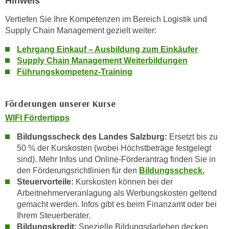
Hinweis
u
d
z
Vertiefen Sie Ihre Kompetenzen im Bereich Logistik und
i
e
Supply Chain Management gezielt weiter:
e
i
C
Lehrgang Einkauf – Ausbildung zum Einkäufer
g
Supply Chain Management Weiterbildungen
o
e
Führungskompetenz-Training
o
n
k
.
i
U
Förderungen unserer Kurse
e
m
WIFI Fördertipps
s
I
e
Bildungsscheck des Landes Salzburg:
Ersetzt bis zu
h
r
50 % der Kurskosten (wobei Höchstbeträge festgelegt
n
h
sind). Mehr Infos und Online-Förderantrag finden Sie in
e
den Förderungsrichtlinien für den
Bildungsscheck.
o
n
Steuervorteile:
Kurskosten können bei der
b
d
Arbeitnehmerveranlagung als Werbungskosten geltend
e
a
gemacht werden. Infos gibt es beim Finanzamt oder bei
n
r
Ihrem Steuerberater.
e
ü
Bildungskredit:
Spezielle Bildungsdarlehen decken