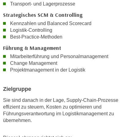
k
Transport- und Lagerprozesse
z
i
w
Strategisches SCM & Controlling
e
e
Kennzahlen und Balanced Scorecard
-
c
Logistik-Controlling
S
k
Best-Practice-Methoden
e
e
t
Führung & Management
n
z
u
Mitarbeiterführung und Personalmanagement
u
Change Management
n
n
Projektmanagement in der Logistik
d
g
u
z
m
Zielgruppe
u
f
s
ü
Sie sind danach in der Lage, Supply-Chain-Prozesse
t
effizient zu steuern, Kosten zu optimieren und
r
i
Führungsverantwortung im Logistikmanagement zu
S
m
übernehmen.
i
m
e
e
r