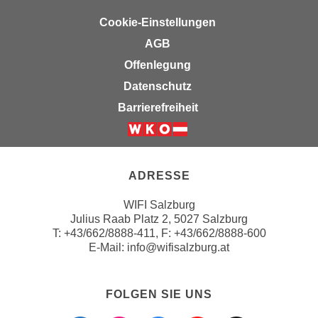
h
r
e
Cookie-Einstellungen
e
n
AGB
C
I
o
Offenlegung
h
o
Datenschutz
r
k
e
Barrierefreiheit
i
D
e
a
Weiter zur Website der Wirts
s
t
f
e
ADRESSE
ü
n
r
WIFI Salzburg
k
M
Julius Raab Platz 2, 5027 Salzburg
e
a
T:
+43/662/8888-411
, F: +43/662/8888-600
i
E-Mail:
info@wifisalzburg.at
r
n
k
e
e
FOLGEN SIE UNS
m
t
d
i