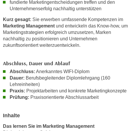
fundierte Marketingentscheidungen treffen und den
n
d
Unternehmenserfolg nachhaltig unterstützen
E
e
U
Kurz gesagt:
Sie erwerben umfassende Kompetenzen im
n
-
Marketing Management
und entwickeln das Know-how, um
w
Marketingstrategien erfolgreich umzusetzen, Marken
U
i
nachhaltig zu positionieren und Unternehmen
S
r
zukunftsorientiert weiterzuentwickeln.
A
z
u
i
n
Abschluss, Dauer und Ablauf
e
t
l
Abschluss:
Anerkanntes WIFI-Diplom
e
o
Dauer:
Berufsbegleitender Diplomlehrgang (160
r
r
Lehreinheiten)
w
Praxis:
Projektarbeiten und konkrete Marketingkonzepte
i
o
Prüfung:
Praxisorientierte Abschlussarbeit
e
r
n
f
t
Inhalte
e
i
n
e
Das lernen Sie im Marketing Management
h