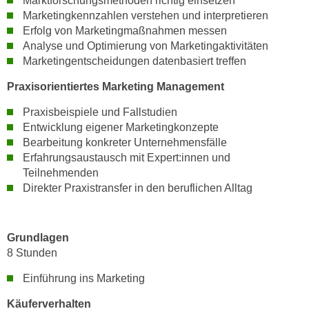
Marktforschungsmethoden richtig einsetzen
n
Marketingkennzahlen verstehen und interpretieren
e
,
Erfolg von Marketingmaßnahmen messen
l
g
Analyse und Optimierung von Marketingaktivitäten
e
e
Marketingentscheidungen datenbasiert treffen
v
l
a
Praxisorientiertes Marketing Management
a
n
n
Praxisbeispiele und Fallstudien
t
g
Entwicklung eigener Marketingkonzepte
e
Bearbeitung konkreter Unternehmensfälle
e
I
Erfahrungsaustausch mit Expert:innen und
n
n
Teilnehmenden
I
h
Direkter Praxistransfer in den beruflichen Alltag
h
a
r
l
e
t
Grundlagen
d
e
8 Stunden
u
a
r
Einführung ins Marketing
n
c
z
Käuferverhalten
h