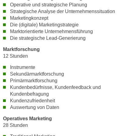
n
b
Operative und strategische Planung
p
Strategische Analyse der Unternehmenssituation
e
e
Marketingkonzept
r
r
Die (digitale) Marketingstrategie
h
s
Marktorientierte Unternehmensführung
i
Die strategische Lead-Generierung
o
n
n
a
Marktforschung
e
u
12 Stunden
n
s
Instrumente
b
e
Sekundärmarktforschung
e
i
Primärmarktforschung
z
n
Kundenbedürfnisse, Kundenfeedback und
o
e
Kundenbefragung
g
a
Kundenzufriedenheit
e
n
Auswertung von Daten
n
g
Operatives Marketing
e
e
28 Stunden
n
n
D
e