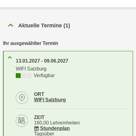
i
e
k
F
a
u
n
Aktuelle Termine
(
1
)
n
i
k
s
t
Ihr ausgewählter Termin
c
i
h
o
e
13.01.2027
-
09.06.2027
n
n
WIFI Salzburg
d
U
Kursverfügbarkeit:
Verfügbar
e
n
r
t
W
ORT
e
e
Standortinformationen zu
öffnen
WIFI Salzburg
r
b
n
s
ZEIT
e
e
160,00 Lehreinheiten
h
für Veranstaltung 17004016
Stundenplan
i
m
Tagsüber
t