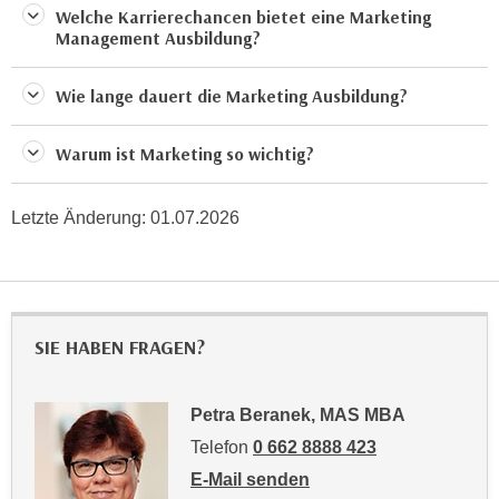
t
Welche Karrierechancen bietet eine Marketing
D
z
Management Ausbildung?
a
n
z
i
Wie lange dauert die Marketing Ausbildung?
u
v
v
e
e
Warum ist Marketing so wichtig?
a
r
u
a
Letzte Änderung:
01.07.2026
u
r
n
b
t
e
e
i
r
t
SIE HABEN FRAGEN?
l
e
i
n
e
Petra Beranek, MAS MBA
w
g
i
Telefon
0 662 8888 423
e
r
E-Mail senden
n
u