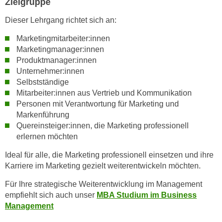
Zielgruppe
h
r
e
e
Dieser Lehrgang richtet sich an:
n
C
Marketingmitarbeiter:innen
I
o
Marketingmanager:innen
h
o
Produktmanager:innen
r
k
Unternehmer:innen
e
i
Selbstständige
D
e
Mitarbeiter:innen aus Vertrieb und Kommunikation
a
s
Personen mit Verantwortung für Marketing und
t
f
Markenführung
e
Quereinsteiger:innen, die Marketing professionell
ü
n
erlernen möchten
r
k
M
Ideal für alle, die Marketing professionell einsetzen und ihre
e
a
Karriere im Marketing gezielt weiterentwickeln möchten.
i
r
n
Für Ihre strategische Weiterentwicklung im Management
k
e
empfiehlt sich auch unser
MBA Studium im Business
e
m
Management
t
d
i