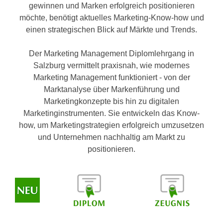
n
gewinnen und Marken erfolgreich positionieren
h
u
möchte, benötigt aktuelles Marketing-Know-how und
C
r
einen strategischen Blick auf Märkte und Trends.
o
C
o
o
Der Marketing Management Diplomlehrgang in
k
o
Salzburg vermittelt praxisnah, wie modernes
i
k
Marketing Management funktioniert - von der
e
i
Marktanalyse über Markenführung und
s
e
Marketingkonzepte bis hin zu digitalen
v
s
Marketinginstrumenten. Sie entwickeln das Know-
o
,
how, um Marketingstrategien erfolgreich umzusetzen
n
d
und Unternehmen nachhaltig am Markt zu
U
i
positionieren.
S
e
-
f
a
ü
m
r
e
d
r
i