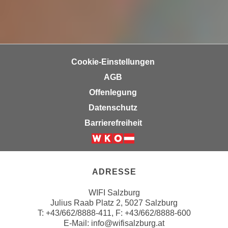
e
t
r
e
p
,
e
b
r
i
Cookie-Einstellungen
s
s
o
AGB
k
n
Offenlegung
e
e
Datenschutz
i
n
n
Barrierefreiheit
b
e
e
d
Weiter zur Website der Wirts
z
a
o
t
ADRESSE
g
e
e
WIFI Salzburg
n
n
Julius Raab Platz 2, 5027 Salzburg
s
e
T:
+43/662/8888-411
, F: +43/662/8888-600
c
E-Mail:
info@wifisalzburg.at
t