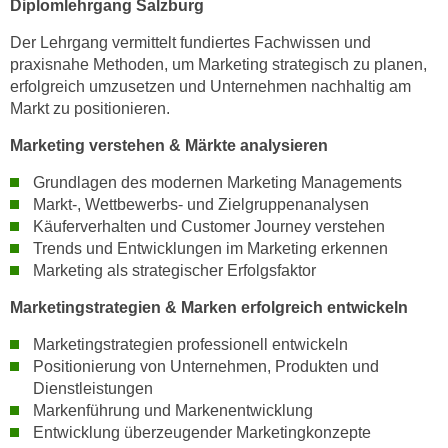
Diplomlehrgang Salzburg
r
a
t
Der Lehrgang vermittelt fundiertes Fachwissen und
b
e
praxisnahe Methoden, um Marketing strategisch zu planen,
e
C
erfolgreich umzusetzen und Unternehmen nachhaltig am
n
o
Markt zu positionieren.
.
o
W
Marketing verstehen & Märkte analysieren
k
e
i
Grundlagen des modernen Marketing Managements
n
e
Markt-, Wettbewerbs- und Zielgruppenanalysen
n
s
Käuferverhalten und Customer Journey verstehen
S
z
Trends und Entwicklungen im Marketing erkennen
i
Marketing als strategischer Erfolgsfaktor
u
e
A
Marketingstrategien & Marken erfolgreich entwickeln
d
n
e
a
Marketingstrategien professionell entwickeln
r
Positionierung von Unternehmen, Produkten und
l
C
Dienstleistungen
y
o
Markenführung und Markenentwicklung
s
o
Entwicklung überzeugender Marketingkonzepte
e