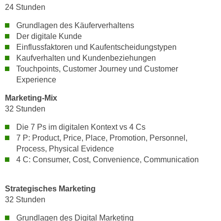
u
24 Stunden
d
z
i
Grundlagen des Käuferverhaltens
e
e
Der digitale Kunde
i
C
Einflussfaktoren und Kaufentscheidungstypen
g
Kaufverhalten und Kundenbeziehungen
o
e
Touchpoints, Customer Journey und Customer
o
n
Experience
k
.
i
Marketing-Mix
U
e
32 Stunden
m
s
I
Die 7 Ps im digitalen Kontext vs 4 Cs
e
h
7 P: Product, Price, Place, Promotion, Personnel,
r
n
Process, Physical Evidence
h
e
4 C: Consumer, Cost, Convenience, Communication
o
n
b
d
Strategisches Marketing
e
a
32 Stunden
n
r
e
ü
Grundlagen des Digital Marketing