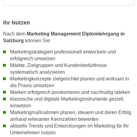
h
e
u
r
t
e
Ihr Nutzen
z
n
a
Nach dem
Marketing Management Diplomlehrgang in
“
b
Salzburg
können Sie:
k
k
l
Marketingstrategien professionell entwickeln und
o
i
erfolgreich umsetzen
m
c
Märkte, Zielgruppen und Kundenbedürfnisse
m
k
systematisch analysieren
e
e
Marketingkonzepte zielgerichtet planen und wirksam in
n
n
die Praxis umsetzen
z
Marken erfolgreich positionieren und nachhaltig stärken
,
w
klassische und digitale Marketinginstrumente gezielt
v
i
einsetzen
e
s
Marketingmaßnahmen planen, steuern und deren Erfolg
r
anhand relevanter Kennzahlen bewerten
c
w
aktuelle Trends und Entwicklungen im Marketing für Ihr
h
e
Unternehmen nutzen
e
n