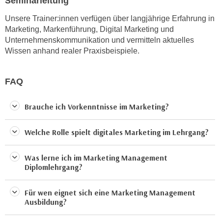
Seminarleitung
r
h
u
Unsere Trainer:innen verfügen über langjährige Erfahrung in
t
n
Marketing, Markenführung, Digital Marketing und
a
g
Unternehmenskommunikation und vermitteln aktuelles
n
s
Wissen anhand realer Praxisbeispiele.
g
z
e
w
FAQ
m
e
e
c
s
Brauche ich Vorkenntnisse im Marketing?
k
s
e
e
Welche Rolle spielt digitales Marketing im Lehrgang?
g
n
e
e
s
Was lerne ich im Marketing Management
n
Diplomlehrgang?
e
S
t
c
z
Für wen eignet sich eine Marketing Management
h
Ausbildung?
t
u
.