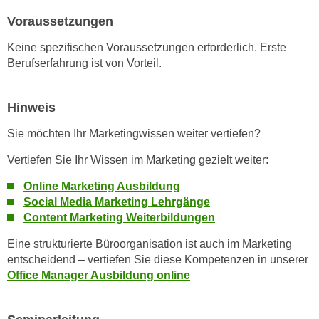
e
n
Voraussetzungen
m
g
E
Keine spezifischen Voraussetzungen erforderlich. Erste
z
U
Berufserfahrung ist von Vorteil.
w
-
e
D
c
Hinweis
a
k
t
Sie möchten Ihr Marketingwissen weiter vertiefen?
e
e
u
Vertiefen Sie Ihr Wissen im Marketing gezielt weiter:
n
n
s
Online Marketing Ausbildung
d
c
Social Media Marketing Lehrgänge
O
h
Content Marketing Weiterbildungen
p
u
t
Eine strukturierte Büroorganisation ist auch im Marketing
t
i
entscheidend – vertiefen Sie diese Kompetenzen in unserer
z
m
Office Manager Ausbildung online
r
i
e
e
c