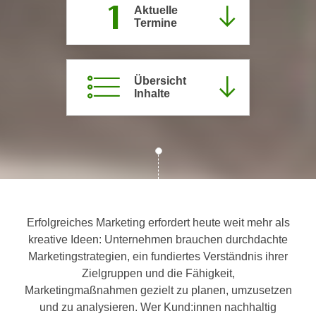
1
Aktuelle
c
i
Termine
h
m
t
m
e
u
n
Übersicht
n
Inhalte
S
g
i
v
e
e
,
r
d
w
a
e
s
n
s
d
Erfolgreiches Marketing erfordert heute weit mehr als
w
e
kreative Ideen: Unternehmen brauchen durchdachte
i
n
Marketingstrategien, ein fundiertes Verständnis ihrer
r
w
Zielgruppen und die Fähigkeit,
a
i
Marketingmaßnahmen gezielt zu planen, umzusetzen
u
r
und zu analysieren. Wer Kund:innen nachhaltig
c