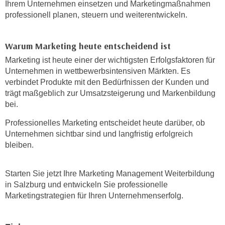
u
Ihrem Unternehmen einsetzen und Marketingmaßnahmen
e
professionell planen, steuern und weiterentwickeln.
b
n
i
i
e
Warum Marketing heute entscheidend ist
n
t
d
Marketing ist heute einer der wichtigsten Erfolgsfaktoren für
e
Unternehmen in wettbewerbsintensiven Märkten. Es
e
n
verbindet Produkte mit den Bedürfnissen der Kunden und
n
,
trägt maßgeblich zur Umsatzsteigerung und Markenbildung
U
w
bei.
S
e
A
Professionelles Marketing entscheidet heute darüber, ob
r
,
Unternehmen sichtbar sind und langfristig erfolgreich
d
b
bleiben.
e
e
n
i
w
Starten Sie jetzt Ihre Marketing Management Weiterbildung
w
e
in Salzburg und entwickeln Sie professionelle
e
Marketingstrategien für Ihren Unternehmenserfolg.
i
l
t
c
e