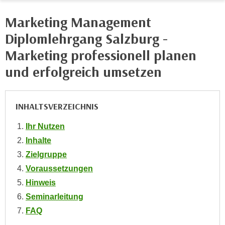
n
i
S
Marketing Management
c
i
Diplomlehrgang Salzburg -
h
e
n
Marketing professionell planen
a
i
u
und erfolgreich umsetzen
c
f
h
„
t
A
INHALTSVERZEICHNIS
d
l
e
l
Ihr Nutzen
m
e
Inhalte
D
a
Zielgruppe
a
k
t
Voraussetzungen
z
e
Hinweis
e
n
p
Seminarleitung
s
t
FAQ
c
i