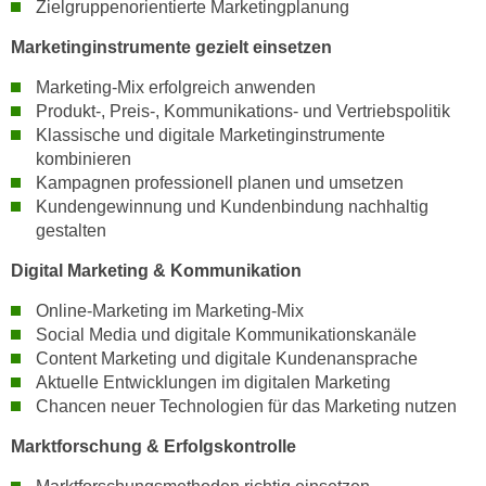
Zielgruppenorientierte Marketingplanung
k
z
i
w
Marketinginstrumente gezielt einsetzen
e
e
-
Marketing-Mix erfolgreich anwenden
c
Produkt-, Preis-, Kommunikations- und Vertriebspolitik
S
k
Klassische und digitale Marketinginstrumente
e
e
kombinieren
t
n
Kampagnen professionell planen und umsetzen
z
u
Kundengewinnung und Kundenbindung nachhaltig
u
n
gestalten
n
d
g
Digital Marketing & Kommunikation
u
z
m
Online-Marketing im Marketing-Mix
u
f
Social Media und digitale Kommunikationskanäle
s
ü
Content Marketing und digitale Kundenansprache
t
r
Aktuelle Entwicklungen im digitalen Marketing
i
Chancen neuer Technologien für das Marketing nutzen
S
m
i
Marktforschung & Erfolgskontrolle
m
e
e
r