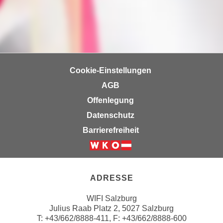
n
i
S
c
i
h
e
n
a
i
u
Cookie-Einstellungen
c
f
h
AGB
„
t
A
Offenlegung
d
l
Datenschutz
e
l
Barrierefreiheit
m
e
D
a
Weiter zur Website der Wirts
a
k
t
z
ADRESSE
e
e
n
p
WIFI Salzburg
s
t
Julius Raab Platz 2, 5027 Salzburg
c
T:
+43/662/8888-411
, F: +43/662/8888-600
i