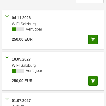
n
h
u
C
r
o
04.11.2026
C
o
WIFI Salzburg
o
k
Kursverfügbarkeit:
Verfügbar
o
i
k
In de
250,00
EUR
e
i
s
e
v
s
o
,
10.05.2027
n
d
WIFI Salzburg
U
i
Kursverfügbarkeit:
Verfügbar
S
e
-
In de
250,00
EUR
f
a
ü
m
r
e
d
01.07.2027
r
i