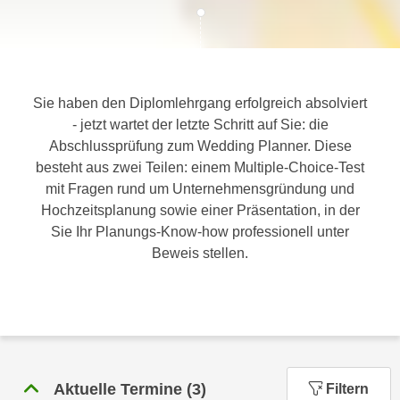
c
i
h
m
t
m
e
u
n
Sie haben den Diplomlehrgang erfolgreich absolviert
n
S
- jetzt wartet der letzte Schritt auf Sie: die
g
i
Abschlussprüfung zum Wedding Planner. Diese
v
e
besteht aus zwei Teilen: einem Multiple-Choice-Test
e
,
mit Fragen rund um Unternehmensgründung und
r
d
Hochzeitsplanung sowie einer Präsentation, in der
w
a
Sie Ihr Planungs-Know-how professionell unter
e
s
Beweis stellen.
n
s
d
w
e
i
n
r
w
a
i
u
r
Aktuelle Termine
(
3
)
Filtern
c