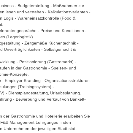
usiness - Budgeterstellung - Maßnahmen zur
n lesen und verstehen - Kalkulationsvarianten -
n Logis - Wareneinsatzkontrolle (Food &
t.
ieferantengespräche - Preise und Konditionen -
es (Lagerlogistik).
tzgestaltung - Zeitgemäße Küchentechnik -
nd Unverträglichkeiten - Selbstgemacht &
wicklung - Positionierung (Gastromarkt) -
aufen in der Gastronomie - Speisen- und
nomie-Konzepte.
 - Employer Branding - Organisationsstrukturen -
hulungen (Trainingssystem) -
V) - Dienstplangestaltung, Urlaubsplanung.
führung - Bewerbung und Verkauf von Bankett-
in der Gastronomie und Hotellerie erarbeiten Sie
s F&B Management Lehrganges finden
n Unternehmen der jeweiligen Stadt statt.