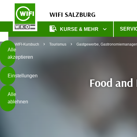
WIFI SALZBURG
Diese
SERVI
KURSE & MEHR
Seite
Zum Inhalt springen
Zur Fußzeile springen
verwendet
WIFI-Kursbuch
Tourismus
Gastgewerbe, Gastronomiemanage
Cookies
Alle
akzeptieren
O
h
Einstellungen
n
Food and 
e
B
I
Alle
i
h
ablehnen
t
r
t
e
Weiterlesen
e
Z
b
u
e
s