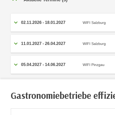
r
i
i
e
k
F
a
u
02.11.2026
-
18.01.2027
WIFI Salzburg
n
n
i
k
s
t
11.01.2027
-
26.04.2027
WIFI Salzburg
c
i
h
o
e
n
n
d
05.04.2027
-
14.06.2027
WIFI Pinzgau
U
e
n
r
t
W
e
e
Gastronomiebetriebe effizi
r
b
n
s
e
e
h
i