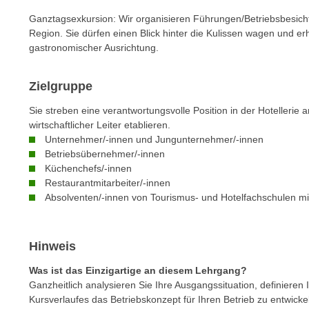
c
i
h
Ganztagsexkursion: Wir organisieren Führungen/Betriebsbesic
e
Region. Sie dürfen einen Blick hinter die Kulissen wagen und e
u
r
gastronomischer Ausrichtung.
t
e
z
n
a
Zielgruppe
“
b
k
Sie streben eine verantwortungsvolle Position in der Hotellerie 
k
l
wirtschaftlicher Leiter etablieren.
o
Unternehmer/-innen und Jungunternehmer/-innen
i
m
Betriebsübernehmer/-innen
c
m
Küchenchefs/-innen
k
Restaurantmitarbeiter/-innen
e
e
Absolventen/-innen von Tourismus- und Hotelfachschulen mit
n
n
z
,
w
v
Hinweis
i
e
s
Was ist das Einzigartige an diesem Lehrgang?
r
c
Ganzheitlich analysieren Sie Ihre Ausgangssituation, definieren
w
Kursverlaufes das Betriebskonzept für Ihren Betrieb zu entwick
h
e