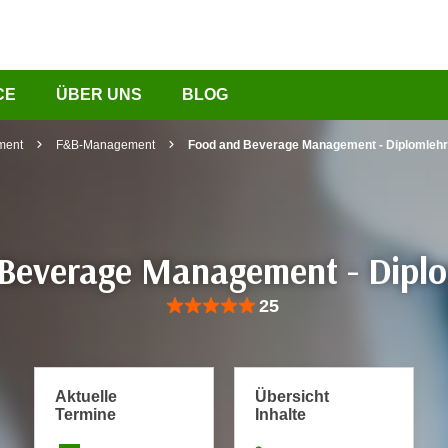
CE
ÜBER UNS
BLOG
ment
F&B-Management
Food and Beverage Management - Diplomleh
Beverage Management - Dipl
Bewertung: Anzahl 25, Durchschnittliche Be
25
Aktuelle
Übersicht
Termine
Inhalte