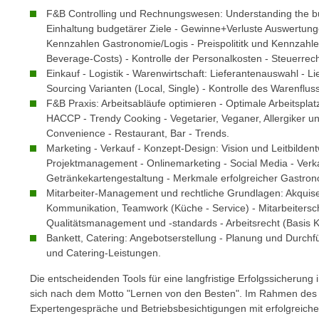
n
s
F&B Controlling und Rechnungswesen: Understanding the b
n
Einhaltung budgetärer Ziele - Gewinne+Verluste Auswertunge
i
S
Kennzahlen Gastronomie/Logis - Preispolititk und Kennzahle
c
i
Beverage-Costs) - Kontrolle der Personalkosten - Steuerrech
h
e
Einkauf - Logistik - Warenwirtschaft: Lieferantenauswahl - L
n
a
Sourcing Varianten (Local, Single) - Kontrolle des Warenfluss
i
F&B Praxis: Arbeitsabläufe optimieren - Optimale Arbeitspla
u
c
HACCP - Trendy Cooking - Vegetarier, Veganer, Allergiker u
f
h
Convenience - Restaurant, Bar - Trends.
„
Marketing - Verkauf - Konzept-Design: Vision und Leitbildent
t
A
Projektmanagement - Onlinemarketing - Social Media - Verk
d
l
Getränkekartengestaltung - Merkmale erfolgreicher Gastro
e
l
Mitarbeiter-Management und rechtliche Grundlagen: Akquise
m
e
Kommunikation, Teamwork (Küche - Service) - Mitarbeitersc
D
Qualitätsmanagement und -standards - Arbeitsrecht (Basis K
a
a
Bankett, Catering: Angebotserstellung - Planung und Durch
k
t
und Catering-Leistungen.
z
e
e
Die entscheidenden Tools für eine langfristige Erfolgssicherung 
n
p
sich nach dem Motto "Lernen von den Besten". Im Rahmen de
s
Expertengespräche und Betriebsbesichtigungen mit erfolgreiche
t