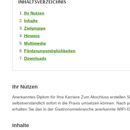
INHALTSVERZEICHNIS
m
t
e
e
Ihr Nutzen
n
n
Inhalte
e
o
Zielgruppe
i
t
Hinweis
n
w
Multimedia
s
e
Förderungsmöglichkeiten
e
n
Downloads
t
d
z
i
e
g
n
s
Ihr Nutzen
,
i
w
n
Anerkanntes Diplom für Ihre Karriere Zum Abschluss erstellen S
e
d
selbstverständlich sofort in die Praxis umsetzen können. Nach po
l
erhalten Sie das in der Gastronomiebranche anerkannte WIFI-
.
c
W
h
e
Inhalte
e