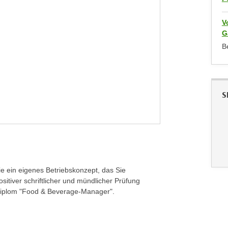
V
G
B
S
ie ein eigenes Betriebskonzept, das Sie
sitiver schriftlicher und mündlicher Prüfung
Diplom "Food & Beverage-Manager".