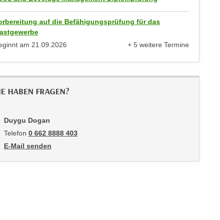
orbereitung auf die Befähigungsprüfung für das
astgewerbe
eginnt am
21.09.2026
+ 5 weitere Termine
anzeigen
IE HABEN FRAGEN?
Duygu Dogan
Telefon
0 662 8888 403
E-Mail senden
an Duygu Dogan: mailto:ddogan@wifisalzburg.at