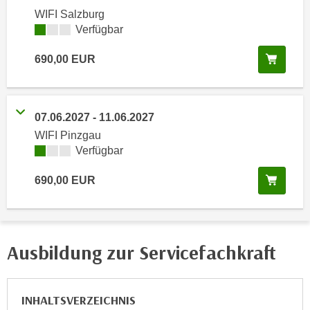
e
WIFI Salzburg
e
n
Kursverfügbarkeit:
Verfügbar
n
e
o
In de
690,00
EUR
i
t
n
w
s
e
e
n
07.06.2027
-
11.06.2027
t
d
WIFI Pinzgau
z
i
Kursverfügbarkeit:
Verfügbar
e
g
n
In de
690,00
EUR
s
,
i
w
n
e
d
l
Ausbildung zur Servicefachkraft
.
c
W
h
e
e
n
INHALTSVERZEICHNIS
s