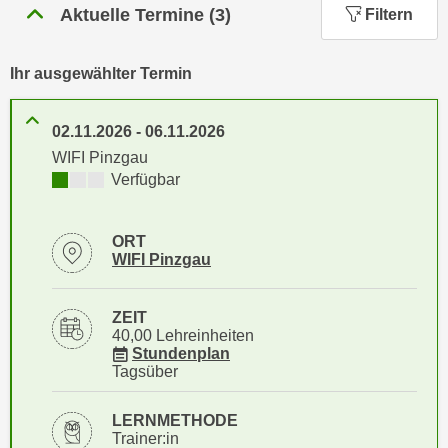
n
Aktuelle Termine
(
3
)
Filtern
h
u
C
r
o
Ihr ausgewählter Termin
C
o
o
k
o
02.11.2026
-
06.11.2026
i
k
WIFI Pinzgau
e
i
Kursverfügbarkeit:
Verfügbar
s
e
v
s
o
ORT
,
Standortinformationen zu
öffnen
WIFI Pinzgau
n
d
U
i
S
ZEIT
e
-
40,00 Lehreinheiten
f
für Veranstaltung 41101026
Stundenplan
a
ü
Tagsüber
m
r
e
d
LERNMETHODE
r
Trainer:in
i