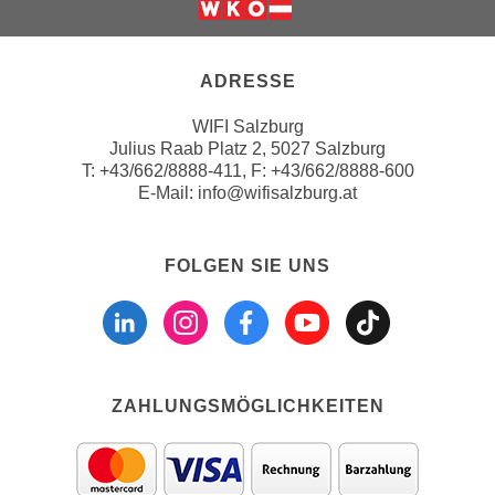
u
d
Weiter zur Website der Wirts
z
i
e
e
ADRESSE
i
C
g
WIFI Salzburg
o
e
Julius Raab Platz 2, 5027 Salzburg
o
n
T:
+43/662/8888-411
, F: +43/662/8888-600
k
E-Mail:
info@wifisalzburg.at
.
i
U
e
m
s
FOLGEN SIE UNS
I
e
Folgen sie uns a
Folgen sie u
Folgen si
Folgen 
Folge
h
r
n
h
e
o
n
b
d
ZAHLUNGSMÖGLICHKEITEN
e
a
n
r
e
ü