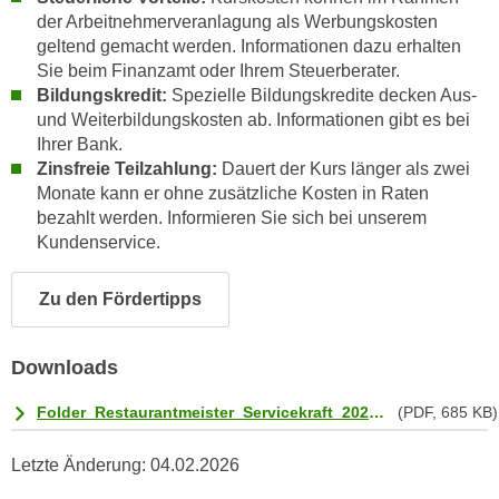
r
der Arbeitnehmerveranlagung als Werbungskosten
a
t
geltend gemacht werden. Informationen dazu erhalten
b
e
Sie beim Finanzamt oder Ihrem Steuerberater.
e
C
Bildungskredit:
Spezielle Bildungskredite decken Aus-
n
o
und Weiterbildungskosten ab. Informationen gibt es bei
.
o
Ihrer Bank.
W
k
Zinsfreie Teilzahlung:
Dauert der Kurs länger als zwei
e
Monate kann er ohne zusätzliche Kosten in Raten
i
n
bezahlt werden. Informieren Sie sich bei unserem
e
n
Kundenservice.
s
S
z
i
Zu den Fördertipps
u
e
A
d
n
Downloads
e
a
r
l
Folder_Restaurantmeister_Servicekraft_2025_web.pdf
(PDF, 685 KB)
C
y
o
s
Letzte Änderung:
04.02.2026
o
e