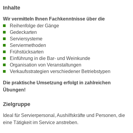
h
e
Inhalte
u
r
t
e
Wir vermitteln Ihnen Fachkenntnisse über die
z
Reihenfolge der Gänge
n
a
Gedeckarten
“
b
Serviersysteme
k
k
Serviermethoden
l
Frühstücksarten
o
i
Einführung in die Bar- und Weinkunde
m
c
Organisation von Veranstaltungen
m
k
Verkaufsstrategien verschiedener Betriebstypen
e
e
n
Die praktische Umsetzung erfolgt in zahlreichen
n
z
Übungen!
,
w
v
i
Zielgruppe
e
s
r
Ideal für Servierpersonal, Aushilfskräfte und Personen, die
c
w
eine Tätigkeit im Service anstreben.
h
e
e
n