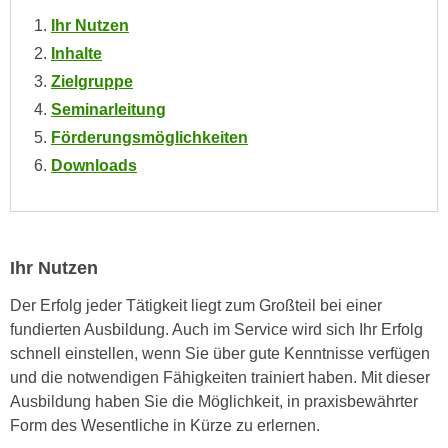
n
i
Ihr Nutzen
S
c
Inhalte
i
h
e
Zielgruppe
n
a
Seminarleitung
i
u
Förderungsmöglichkeiten
c
f
Downloads
h
„
t
A
d
l
e
l
m
Ihr Nutzen
e
D
a
Der Erfolg jeder Tätigkeit liegt zum Großteil bei einer
a
k
fundierten Ausbildung. Auch im Service wird sich Ihr Erfolg
t
z
schnell einstellen, wenn Sie über gute Kenntnisse verfügen
e
e
und die notwendigen Fähigkeiten trainiert haben. Mit dieser
n
p
Ausbildung haben Sie die Möglichkeit, in praxisbewährter
s
t
Form des Wesentliche in Kürze zu erlernen.
c
i