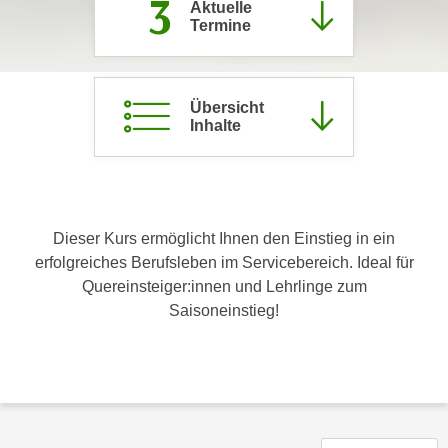
3
Aktuelle
c
i
Termine
h
m
t
m
e
u
Übersicht
n
n
Inhalte
S
g
i
v
e
e
,
r
d
Dieser Kurs ermöglicht Ihnen den Einstieg in ein
w
a
erfolgreiches Berufsleben im Servicebereich. Ideal für
e
s
Quereinsteiger:innen und Lehrlinge zum
n
s
Saisoneinstieg!
d
w
e
i
n
r
w
a
i
u
r
c