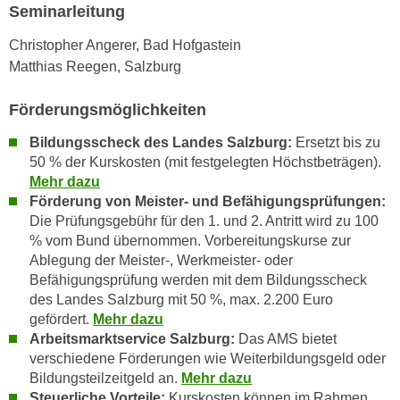
Seminarleitung
n
d
E
e
Christopher Angerer, Bad Hofgastein
U
n
Matthias Reegen, Salzburg
-
w
U
i
Förderungsmöglichkeiten
S
r
A
Bildungsscheck des Landes Salzburg:
Ersetzt bis zu
z
50 % der Kurskosten (mit festgelegten Höchstbeträgen).
u
i
Mehr dazu
n
e
Förderung von Meister- und Befähigungsprüfungen:
t
l
Die
Prüfungsgebühr für den 1. und 2. Antritt wird zu 100
e
o
% vom Bund übernommen. Vorbereitungskurse zur
r
r
Ablegung der Meister-, Werkmeister- oder
w
i
Befähigungsprüfung werden mit dem Bildungsscheck
o
e
des Landes Salzburg mit 50 %, max. 2.200 Euro
r
gefördert.
Mehr dazu
n
f
Arbeitsmarktservice Salzburg:
Das AMS bietet
t
e
verschiedene Förderungen wie Weiterbildungsgeld oder
i
n
Bildungsteilzeitgeld an.
Mehr dazu
e
Steuerliche Vorteile:
Kurskosten können im Rahmen
h