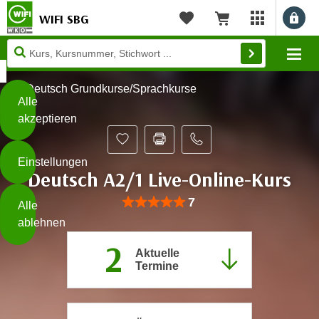
WIFI SBG
Benu
myWIFI Apps ö
Merkliste
Warenkorb
Diese
Mo
Seite
Zum Inhalt springen
Zur Fußzeile springen
verwendet
Deutsch Grundkurse/Sprachkurse
Cookies
Alle
akzeptieren
O
h
Einstellungen
n
Deutsch A2/1 Live-Online-Kurs
e
B
I
Bewertung: Anzahl 7, Durchschnittlich
7
Alle
i
h
ablehnen
t
r
t
2
e
Aktuelle
Weiterlesen
e
Termine
Z
b
u
e
s
a
- nur für sichtbaren Text
t