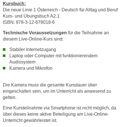
h
Kursbuch:
e
u
Die neue Linie 1 Österreich - Deutsch für Alltag und Beruf
r
t
Kurs- und Übungsbuch A2.1
e
ISBN: 978-3-12-678018-6
z
n
a
“
Technische Voraussetzungen
für die Teilnahme an
b
k
diesem Live-Online-Kurs sind:
k
l
Stabiler Internetzugang
o
i
Laptop oder Computer mit funktionierendem
m
c
Audiosystem
m
k
Kamera und Mikrofon
e
e
n
n
z
Die Kamera muss die gesamte Kursdauer über
,
w
eingeschalten sein, um im Unterricht als anwesend zu
v
i
gelten.
e
s
r
Eine Kursteilnahme via Smartphone ist nicht möglich, da
c
w
über dieses keine aktive Beteiligung am Live-Online-
h
e
Unterricht gewährleistet ist.
e
n