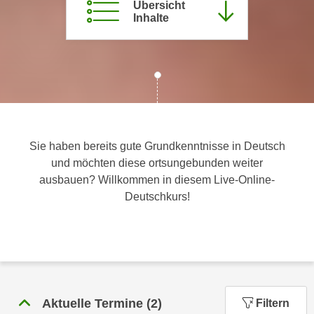
Übersicht
c
i
Inhalte
h
m
t
m
e
u
n
n
S
g
i
v
e
e
,
Sie haben bereits gute Grundkenntnisse in Deutsch
r
d
und möchten diese ortsungebunden weiter
w
a
ausbauen? Willkommen in diesem Live-Online-
e
s
Deutschkurs!
n
s
d
w
e
i
n
r
w
a
i
u
r
Aktuelle Termine
(
2
)
Filtern
c