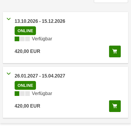
n
h
u
C
r
o
13.10.2026
-
15.12.2026
C
o
o
ONLINE
k
o
Kursverfügbarkeit:
Verfügbar
i
k
e
In de
i
420,00
EUR
s
e
v
s
o
,
26.01.2027
-
15.04.2027
n
d
U
ONLINE
i
S
e
Kursverfügbarkeit:
Verfügbar
-
f
a
In de
420,00
EUR
ü
m
r
e
d
r
i