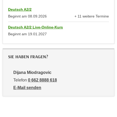
k
z
i
Deutsch A2/2
w
e
Beginnt am
08.09.2026
+ 11 weitere Termine
e
-
anzeigen
c
S
Deutsch A2/2 Live-Online-Kurs
k
e
Beginnt am
19.01.2027
e
t
n
z
u
u
n
SIE HABEN FRAGEN?
n
d
g
u
z
Dijana Miodragovic
m
u
f
Telefon
0 662 8888 618
s
ü
E-Mail senden
t
r
an Dijana Miodragovic: mailto:dmiodragovic@wifisal
i
S
m
i
m
e
e
r