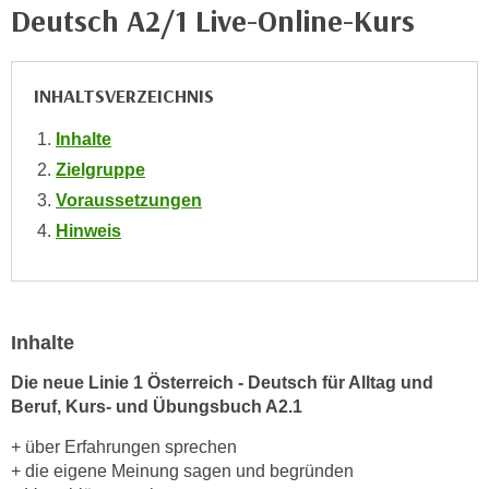
i
Deutsch A2/1 Live-Online-Kurs
e
k
F
a
u
n
INHALTSVERZEICHNIS
n
i
k
s
Inhalte
t
c
Zielgruppe
i
h
o
Voraussetzungen
e
n
Hinweis
n
d
U
e
n
r
t
W
Inhalte
e
e
r
Die neue Linie 1 Österreich - Deutsch für Alltag und
b
n
Beruf, Kurs- und Übungsbuch A2.1
s
e
e
+ über Erfahrungen sprechen
h
i
+ die eigene Meinung sagen und begründen
m
t