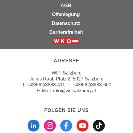
u
AGB
d
z
i
Offenlegung
e
e
Datenschutz
i
C
g
Barrierefreiheit
o
e
o
n
Weiter zur Website der Wirts
k
.
i
U
ADRESSE
e
m
s
WIFI Salzburg
I
e
Julius Raab Platz 2, 5027 Salzburg
h
T:
+43/662/8888-411
, F: +43/662/8888-600
r
n
E-Mail:
info@wifisalzburg.at
h
e
o
n
b
d
FOLGEN SIE UNS
e
a
Folgen sie uns a
Folgen sie u
Folgen si
Folgen 
Folge
n
r
e
ü