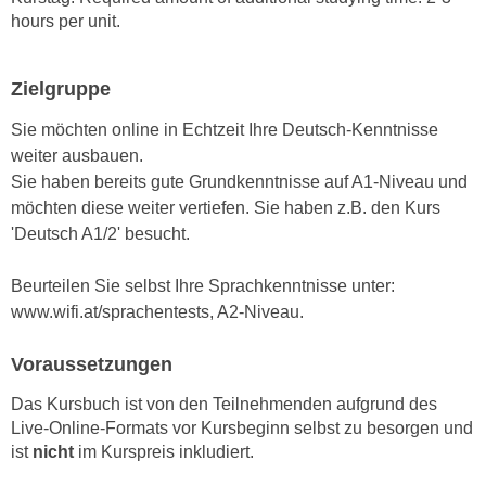
n
hours per unit.
i
S
c
i
h
e
Zielgruppe
n
a
i
Sie möchten online in Echtzeit Ihre Deutsch-Kenntnisse
u
c
weiter ausbauen.
f
h
Sie haben bereits gute Grundkenntnisse auf A1-Niveau und
„
t
möchten diese weiter vertiefen. Sie haben z.B. den Kurs
A
d
'Deutsch A1/2' besucht.
l
e
l
m
Beurteilen Sie selbst Ihre Sprachkenntnisse unter:
e
D
www.wifi.at/sprachentests, A2-Niveau.
a
a
k
Voraussetzungen
t
z
e
e
Das Kursbuch ist von den Teilnehmenden aufgrund des
n
p
Live-Online-Formats vor Kursbeginn selbst zu besorgen und
s
t
ist
nicht
im Kurspreis inkludiert.
c
i