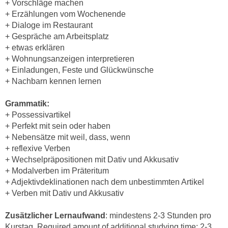
+ Vorschläge machen
e
e
+ Erzählungen vom Wochenende
n
n
+ Dialoge im Restaurant
e
o
+ Gespräche am Arbeitsplatz
i
+ etwas erklären
t
n
+ Wohnungsanzeigen interpretieren
w
s
+ Einladungen, Feste und Glückwünsche
e
e
+ Nachbarn kennen lernen
n
t
d
Grammatik:
z
i
+ Possessivartikel
e
g
+ Perfekt mit sein oder haben
n
s
+ Nebensätze mit weil, dass, wenn
,
i
+ reflexive Verben
w
n
+ Wechselpräpositionen mit Dativ und Akkusativ
e
d
+ Modalverben im Präteritum
l
+ Adjektivdeklinationen nach dem unbestimmten Artikel
.
c
+ Verben mit Dativ und Akkusativ
W
h
e
e
Zusätzlicher Lernaufwand
: mindestens 2-3 Stunden pro
n
Kurstag. Required amount of additional studying time: 2-3
s