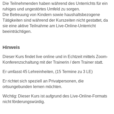
Die Teilnehmenden haben während des Unterrichts für ein
n
d
ruhiges und ungestörtes Umfeld zu sorgen.
E
e
Die Betreuung von Kindern sowie haushaltsbezogene
U
n
Tätigkeiten sind während der Kurszeiten nicht gestattet, da
-
w
sie eine aktive Teilnahme am Live-Online-Unterricht
U
i
beeinträchtigen.
S
r
A
z
u
Hinweis
i
n
e
Dieser Kurs findet live online und in Echtzeit mittels Zoom-
t
l
Konferenzschaltung mit der Trainerin / dem Trainer statt.
e
o
r
Er umfasst 45 Lehreinheiten, (15 Termine zu 3 LE)
r
w
i
Er richtet sich speziell an Privatpersonen, die
o
e
ortsungebunden lernen möchten.
r
n
f
Wichtig: Dieser Kurs ist aufgrund des Live-Online-Formats
t
e
nicht förderungswürdig.
i
n
e
h