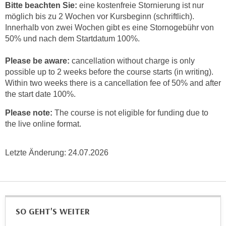
r
Bitte beachten Sie:
eine kostenfreie Stornierung ist nur
a
t
möglich bis zu 2 Wochen vor Kursbeginn (schriftlich).
b
Innerhalb von zwei Wochen gibt es eine Stornogebühr von
e
e
50% und nach dem Startdatum 100%.
C
n
o
.
Please be aware:
cancellation without charge is only
o
possible up to 2 weeks before the course starts (in writing).
W
k
Within two weeks there is a cancellation fee of 50% and after
e
i
the start date 100%.
n
e
n
s
Please note:
The course is not eligible for funding due to
S
the live online format.
z
i
u
e
A
Letzte Änderung:
24.07.2026
d
n
e
a
r
l
C
y
o
s
SO GEHT'S WEITER
o
e