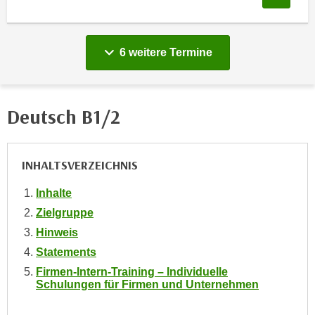
e
e
n
n
e
o
vergange
6 weitere
Termine
i
t
n
w
s
e
Deutsch B1/2
e
n
t
d
z
i
e
INHALTSVERZEICHNIS
g
n
s
Inhalte
,
i
Zielgruppe
w
n
e
Hinweis
d
l
Statements
.
c
W
Firmen-Intern-Training – Individuelle
h
Schulungen für Firmen und Unternehmen
e
e
n
s