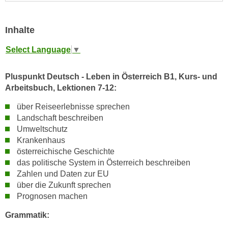
n
i
S
c
i
Inhalte
h
e
n
Select Language
▼
a
i
u
c
Pluspunkt Deutsch - Leben in Österreich B1, Kurs- und
f
h
Arbeitsbuch, Lektionen 7-12:
„
t
A
über Reiseerlebnisse sprechen
d
l
Landschaft beschreiben
e
l
Umweltschutz
m
e
Krankenhaus
D
a
österreichische Geschichte
a
k
das politische System in Österreich beschreiben
t
Zahlen und Daten zur EU
z
e
über die Zukunft sprechen
e
n
Prognosen machen
p
s
t
Grammatik:
c
i