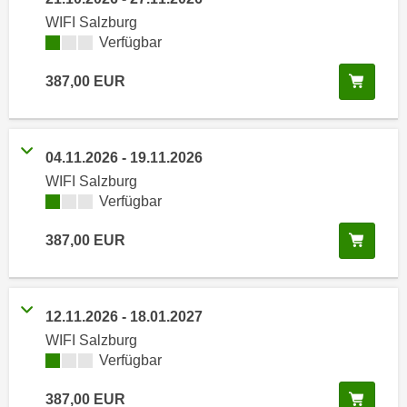
i
e
WIFI Salzburg
k
F
Kursverfügbarkeit:
Verfügbar
a
u
n
n
In de
387,00
EUR
i
k
s
t
c
i
04.11.2026
-
19.11.2026
h
o
e
WIFI Salzburg
n
Kursverfügbarkeit:
Verfügbar
n
d
U
e
In de
387,00
EUR
n
r
t
W
e
e
r
12.11.2026
-
18.01.2027
b
n
WIFI Salzburg
s
e
Kursverfügbarkeit:
Verfügbar
e
h
i
In de
m
387,00
EUR
t