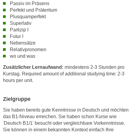
h
Passiv im Präsens
e
u
Perfekt und Präteritum
r
t
Plusquamperfekt
e
Superlativ
z
n
Partizip I
a
“
Futur I
b
k
Nebensätze
k
l
Relativpronomen
o
i
wo und was
m
c
m
Zusätzlicher Lernaufwand:
mindestens 2-3 Stunden pro
k
Kurstag. Required amount of additional studying time: 2-3
e
e
hours per unit.
n
n
z
,
w
v
Zielgruppe
i
e
s
Sie haben bereits gute Kenntnisse in Deutsch und möchten
r
das B1-Niveau erreichen. Sie haben schon Kurse wie
c
w
'Deutsch B1/1' besucht oder vergleichbare Vorkenntnisse.
h
e
Sie können in einem bekannten Kontext einfach Ihre
e
n