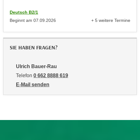
n
b
p
e
Deutsch B2/1
e
r
Beginnt am
07.09.2026
+ 5 weitere Termine
r
anzeigen
h
s
i
o
n
SIE HABEN FRAGEN?
n
a
e
u
n
s
Ulrich Bauer-Rau
b
e
Telefon
0 662 8888 619
e
i
E-Mail senden
z
n
an Ulrich Bauer-Rau: mailto:ubauer@wifisalzburg.at
o
e
g
a
e
n
n
g
e
e
n
n
D
e