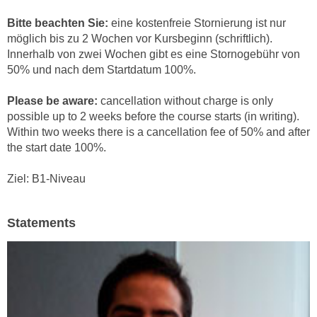
r
a
t
Bitte beachten Sie:
eine kostenfreie Stornierung ist nur
b
möglich bis zu 2 Wochen vor Kursbeginn (schriftlich).
e
e
Innerhalb von zwei Wochen gibt es eine Stornogebühr von
C
n
50% und nach dem Startdatum 100%.
o
.
o
Please be aware:
cancellation without charge is only
W
k
possible up to 2 weeks before the course starts (in writing).
e
i
Within two weeks there is a cancellation fee of 50% and after
n
e
the start date 100%.
n
s
S
z
Ziel: B1-Niveau
i
u
e
A
d
Statements
n
e
a
r
l
C
y
o
s
o
e