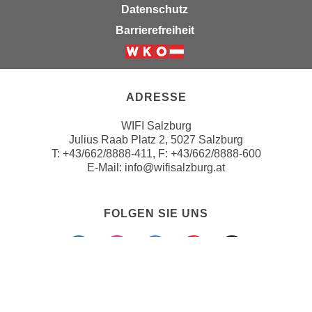
u
Datenschutz
e
b
Barrierefreiheit
n
i
i
e
Weiter zur Website der Wirts
n
t
d
e
ADRESSE
e
n
n
,
WIFI Salzburg
U
w
Julius Raab Platz 2, 5027 Salzburg
S
T:
+43/662/8888-411
, F: +43/662/8888-600
e
A
E-Mail:
info@wifisalzburg.at
r
,
d
b
e
FOLGEN SIE UNS
e
n
Folgen sie uns a
Folgen sie u
Folgen si
Folgen 
Folge
i
w
w
e
e
i
l
t
c
ZAHLUNGSMÖGLICHKEITEN
e