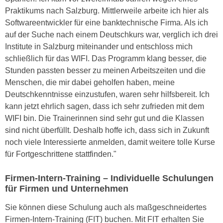
n
Praktikums nach Salzburg. Mittlerweile arbeite ich hier als
e
,
Softwareentwickler für eine banktechnische Firma. Als ich
l
g
auf der Suche nach einem Deutschkurs war, verglich ich drei
e
e
Institute in Salzburg miteinander und entschloss mich
v
l
schließlich für das WIFI. Das Programm klang besser, die
a
a
Stunden passten besser zu meinen Arbeitszeiten und die
n
n
Menschen, die mir dabei geholfen haben, meine
t
g
Deutschkenntnisse einzustufen, waren sehr hilfsbereit. Ich
e
e
kann jetzt ehrlich sagen, dass ich sehr zufrieden mit dem
I
n
WIFI bin. Die Trainerinnen sind sehr gut und die Klassen
n
I
sind nicht überfüllt. Deshalb hoffe ich, dass sich in Zukunft
h
h
noch viele Interessierte anmelden, damit weitere tolle Kurse
a
r
für Fortgeschrittene stattfinden."
l
e
t
d
Firmen-Intern-Training – Individuelle Schulungen
e
u
für Firmen und Unternehmen
a
r
n
Sie können diese Schulung auch als maßgeschneidertes
c
z
Firmen-Intern-Training (FIT) buchen. Mit FIT erhalten Sie
h