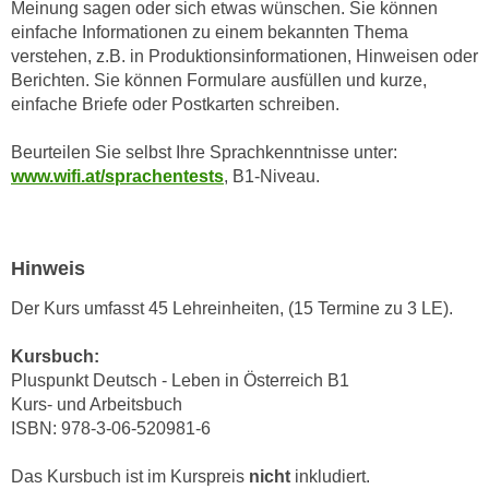
Meinung sagen oder sich etwas wünschen. Sie können
n
d
einfache Informationen zu einem bekannten Thema
E
e
verstehen, z.B. in Produktionsinformationen, Hinweisen oder
U
n
Berichten. Sie können Formulare ausfüllen und kurze,
-
w
einfache Briefe oder Postkarten schreiben.
U
i
S
Beurteilen Sie selbst Ihre Sprachkenntnisse unter:
r
A
www.wifi.at/sprachentests
, B1-Niveau.
z
u
i
n
e
t
l
Hinweis
e
o
r
Der Kurs umfasst 45 Lehreinheiten, (15 Termine zu 3 LE).
r
w
i
Kursbuch:
o
e
Pluspunkt Deutsch - Leben in Österreich B1
r
n
Kurs- und Arbeitsbuch
f
t
ISBN: 978-3-06-520981-6
e
i
n
e
Das Kursbuch ist im Kurspreis
nicht
inkludiert.
h