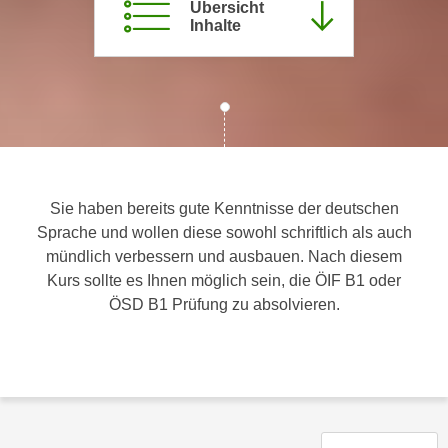
Übersicht
c
i
Inhalte
h
m
t
m
e
u
n
n
S
g
i
v
e
e
,
Sie haben bereits gute Kenntnisse der deutschen
r
d
Sprache und wollen diese sowohl schriftlich als auch
w
a
mündlich verbessern und ausbauen. Nach diesem
e
s
Kurs sollte es Ihnen möglich sein, die ÖIF B1 oder
n
s
ÖSD B1 Prüfung zu absolvieren.
d
w
e
i
n
r
w
a
i
u
r
c