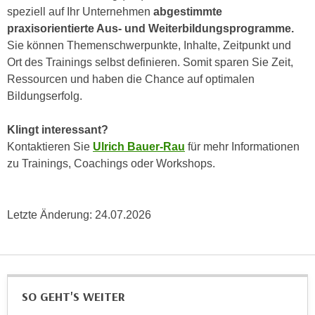
u
speziell auf Ihr Unternehmen
abgestimmte
d
z
praxisorientierte Aus- und Weiterbildungsprogramme.
i
e
Sie können Themenschwerpunkte, Inhalte, Zeitpunkt und
e
i
Ort des Trainings selbst definieren. Somit sparen Sie Zeit,
C
g
Ressourcen und haben die Chance auf optimalen
o
e
Bildungserfolg.
o
n
k
.
Klingt interessant?
i
U
Kontaktieren Sie
Ulrich Bauer-Rau
für mehr Informationen
e
m
zu Trainings, Coachings oder Workshops.
s
I
e
h
r
n
Letzte Änderung:
24.07.2026
h
e
o
n
b
d
e
a
n
r
SO GEHT'S WEITER
e
ü