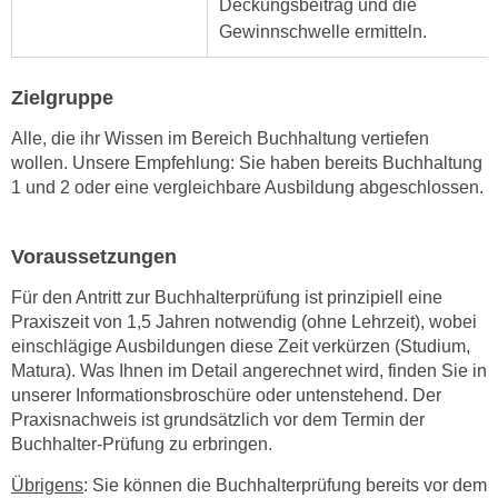
Deckungsbeitrag und die
e
n
Gewinnschwelle ermitteln.
m
g
E
z
Zielgruppe
U
w
-
e
Alle, die ihr Wissen im Bereich Buchhaltung vertiefen
D
c
wollen. Unsere Empfehlung: Sie haben bereits Buchhaltung
a
k
1 und 2 oder eine vergleichbare Ausbildung abgeschlossen.
t
e
e
u
Voraussetzungen
n
n
s
d
Für den Antritt zur Buchhalterprüfung ist prinzipiell eine
c
O
Praxiszeit von 1,5 Jahren notwendig (ohne Lehrzeit), wobei
h
p
einschlägige Ausbildungen diese Zeit verkürzen (Studium,
u
Matura). Was Ihnen im Detail angerechnet wird, finden Sie in
t
t
unserer Informationsbroschüre oder untenstehend. Der
i
z
Praxisnachweis ist grundsätzlich vor dem Termin der
m
r
Buchhalter-Prüfung zu erbringen.
i
e
e
Übrigens
: Sie können die Buchhalterprüfung bereits vor dem
c