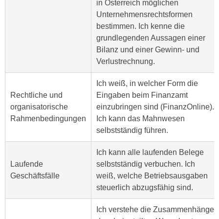
in Österreich möglichen
k
z
Unternehmensrechtsformen
i
w
bestimmen. Ich kenne die
e
e
grundlegenden Aussagen einer
-
c
Bilanz und einer Gewinn- und
S
k
Verlustrechnung.
e
e
t
n
Ich weiß, in welcher Form die
z
u
Rechtliche und
Eingaben beim Finanzamt
u
n
organisatorische
einzubringen sind (FinanzOnline).
n
d
Rahmenbedingungen
Ich kann das Mahnwesen
g
u
selbstständig führen.
z
m
u
f
Ich kann alle laufenden Belege
s
ü
Laufende
selbstständig verbuchen. Ich
t
r
Geschäftsfälle
weiß, welche Betriebsausgaben
i
S
steuerlich abzugsfähig sind.
m
i
m
e
Ich verstehe die Zusammenhänge
e
r