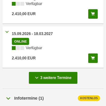
e
Kursverfügbarkeit:
Verfügbar
e
n
n
In de
2.410,00
EUR
e
o
i
t
n
w
s
15.09.2026
-
18.03.2027
e
e
n
ONLINE
t
d
Kursverfügbarkeit:
Verfügbar
z
i
e
g
In de
2.410,00
EUR
n
s
,
i
w
n
e
vergange
3 weitere
Termine
d
l
.
c
W
h
e
Infotermine
(
1
)
KOSTENLOS
e
n
s