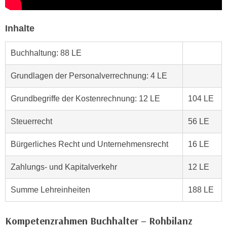
n
d
E
e
Inhalte
U
n
-
w
Buchhaltung: 88 LE
U
i
S
r
Grundlagen der Personalverrechnung: 4 LE
A
z
u
i
Grundbegriffe der Kostenrechnung: 12 LE
104 LE
n
e
t
l
Steuerrecht
56 LE
e
o
r
Bürgerliches Recht und Unternehmensrecht
16 LE
r
w
i
o
Zahlungs- und Kapitalverkehr
12 LE
e
r
n
Summe Lehreinheiten
188 LE
f
t
e
i
n
e
Kompetenzrahmen Buchhalter – Rohbilanz
h