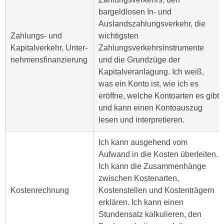
h
r
bargeldlosen In- und
e
e
Auslandszahlungsverkehr, die
n
C
Zahlungs- und
wichtigsten
I
o
Kapitalverkehr, Unter-
Zahlungsverkehrsinstrumente
h
o
nehmensfinanzierung
und die Grundzüge der
r
k
Kapitalveranlagung. Ich weiß,
e
i
was ein Konto ist, wie ich es
D
e
eröffne, welche Kontoarten es gibt
a
s
und kann einen Kontoauszug
t
f
lesen und interpretieren.
e
ü
n
r
Ich kann ausgehend vom
k
M
Aufwand in die Kosten überleiten.
e
a
Ich kann die Zusammenhänge
i
r
zwischen Kostenarten,
n
k
Kostenrechnung
Kostenstellen und Kostenträgern
e
e
erklären. Ich kann einen
m
t
Stundensatz kalkulieren, den
d
i