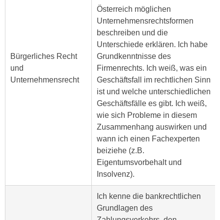
u
Österreich möglichen
e
b
Unternehmensrechtsformen
n
i
beschreiben und die
i
e
Unterschiede erklären. Ich habe
n
t
Bürgerliches Recht
Grundkenntnisse des
d
e
und
Firmenrechts. Ich weiß, was ein
e
n
Unternehmensrecht
Geschäftsfall im rechtlichen Sinn
n
,
ist und welche unterschiedlichen
U
w
Geschäftsfälle es gibt. Ich weiß,
S
e
wie sich Probleme in diesem
A
r
Zusammenhang auswirken und
,
d
wann ich einen Fachexperten
b
e
beiziehe (z.B.
e
n
Eigentumsvorbehalt und
i
w
Insolvenz).
w
e
e
i
Ich kenne die bankrechtlichen
l
t
Grundlagen des
c
e
Zahlungsverkehrs, den