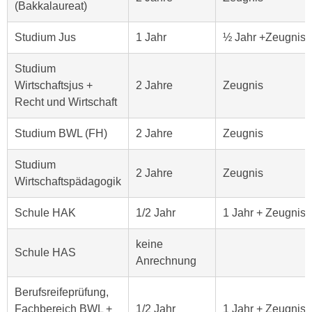
t
(Bakkalaureat)
D
z
a
Studium Jus
1 Jahr
½ Jahr +Zeugnis
n
z
i
u
Studium
v
v
Wirtschaftsjus +
2 Jahre
Zeugnis
e
e
Recht und Wirtschaft
a
r
u
a
Studium BWL (FH)
2 Jahre
Zeugnis
u
r
n
b
Studium
t
2 Jahre
Zeugnis
e
Wirtschaftspädagogik
e
i
r
t
Schule HAK
1/2 Jahr
1 Jahr + Zeugnis
l
e
i
keine
n
Schule HAS
e
Anrechnung
w
g
i
e
Berufsreifeprüfung,
r
n
Fachbereich BWL +
1/2 Jahr
1 Jahr + Zeugnis
u