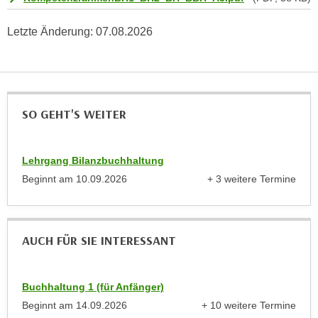
“
Letzte Änderung:
07.08.2026
k
ö
n
n
e
SO GEHT'S WEITER
n
S
i
Lehrgang Bilanzbuchhaltung
e
Beginnt am
10.09.2026
+ 3 weitere Termine
I
anzeigen
h
r
e
AUCH FÜR SIE INTERESSANT
C
o
Buchhaltung 1 (für Anfänger)
o
Beginnt am
14.09.2026
+ 10 weitere Termine
k