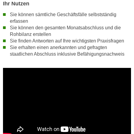
h
Ihr Nutzen
e
u
r
Sie können sämtliche Geschäftsfälle selbstständig
t
e
erfassen
z
n
Sie können den gesamten Monatsabschluss und die
a
“
Rohbilanz erstellen
b
k
Sie finden Antworten auf Ihre wichtigsten Praxisfragen
k
Sie erhalten einen anerkannten und gefragten
l
o
staatlichen Abschluss inklusive Befähigungsnachweis
i
m
c
m
k
e
e
n
n
z
,
w
v
i
e
s
r
c
w
h
e
e
n