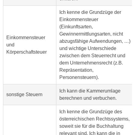
a
h
t
Ich kenne die Grundzüge der
m
e
Einkommensteuer
e
n
(Einkunftsarten,
O
a
Gewinnermittlungsarten, nicht
n
Einkommensteuer
u
abzugsfähige Aufwendungen, …)
l
und
c
und wichtige Unterschiede
i
Körperschaftsteuer
h
zwischen dem Steuerrecht und
n
a
dem Unternehmensrecht (z.B.
e
n
Repräsentation,
-
U
Personensteuern).
J
n
o
Ich kann die Kammerumlage
t
u
sonstige Steuern
berechnen und verbuchen.
e
r
r
n
Ich kenne die Grundzüge des
n
e
österreichischen Rechtssystems,
e
y
soweit sie für die Buchhaltung
h
z
relevant sind. Ich kann die in
m