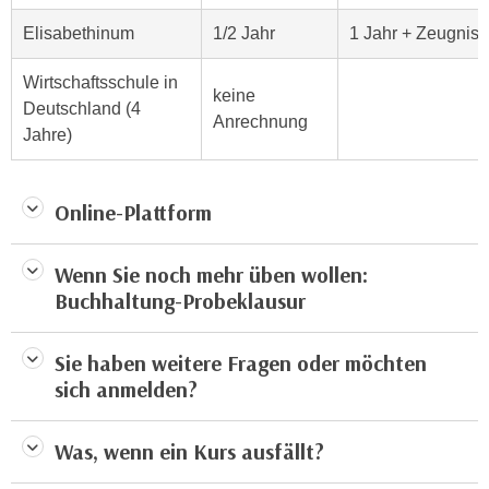
e
t
Elisabethinum
1/2 Jahr
1 Jahr + Zeugnis
r
e
p
,
Wirtschaftsschule in
e
keine
b
Deutschland (4
r
Anrechnung
i
Jahre)
s
s
o
k
n
e
Online-Plattform
e
i
n
n
b
Wenn Sie noch mehr üben wollen:
e
e
Buchhaltung-Probeklausur
d
z
a
o
Sie haben weitere Fragen oder möchten
t
g
sich anmelden?
e
e
n
n
s
Was, wenn ein Kurs ausfällt?
e
c
t