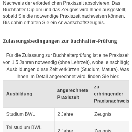
r
Nachweis der erforderlichen Praxiszeit absolvieren. Das
h
u
Buchhalter-Diplom und das Zeugnis wird Ihnen ausgestellt,
t
sobald Sie die notwendige Praxiszeit nachweisen können.
n
a
Bis dahin erhalten Sie ein Anwartschaftszeugnis.
g
n
s
g
z
Zulassungsbedingungen zur Buchhalter-Prüfung
e
w
m
e
Für die Zulassung zur Buchhalterprüfung ist eine Praxiszeit
e
c
von 1,5 Jahren notwendig (ohne Lehrzeit), wobei einschlägig
s
k
Ausbildungen diese Zeit verkürzen (Studium, Matura). Was
s
e
Ihnen im Detail angerechnet wird, finden Sie hier:
e
g
n
zu
e
angerechnete
e
Ausbildung
erbringender
s
Praxiszeit
n
Praxisnachweis
e
S
t
c
Studium BWL
2 Jahre
Zeugnis
z
h
t
u
Teilstudium BWL
.
2 Jahre
Zeugnis