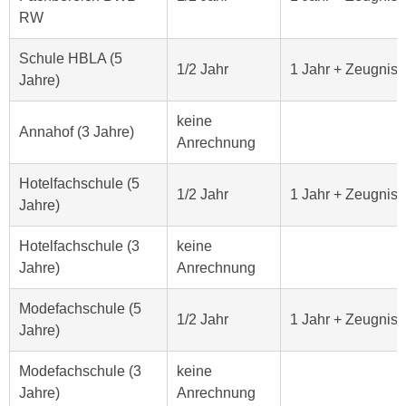
,
RW
n
S
d
i
Schule HBLA (5
a
1/2 Jahr
1 Jahr + Zeugnis
e
Jahre)
u
n
s
keine
u
g
Annahof (3 Jahre)
Anrechnung
r
e
e
w
Hotelfachschule (5
i
1/2 Jahr
1 Jahr + Zeugnis
ä
Jahre)
n
h
g
l
Hotelfachschule (3
keine
e
t
Jahre)
Anrechnung
s
e
c
P
Modefachschule (5
h
1/2 Jahr
1 Jahr + Zeugnis
a
Jahre)
r
r
ä
t
Modefachschule (3
keine
n
n
Jahre)
Anrechnung
k