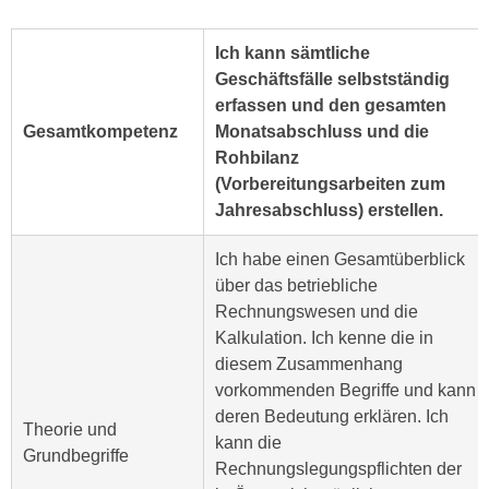
r
a
t
b
Ich kann sämtliche
e
e
Geschäftsfälle selbstständig
C
n
erfassen und den gesamten
o
.
Gesamtkompetenz
Monatsabschluss und die
o
W
Rohbilanz
k
e
(Vorbereitungsarbeiten zum
i
n
Jahresabschluss) erstellen.
e
n
s
Ich habe einen Gesamtüberblick
S
z
über das betriebliche
i
u
Rechnungswesen und die
e
A
Kalkulation. Ich kenne die in
d
n
diesem Zusammenhang
e
a
vorkommenden Begriffe und kann
r
l
deren Bedeutung erklären. Ich
C
y
Theorie und
kann die
o
s
Grundbegriffe
Rechnungslegungspflichten der
o
e