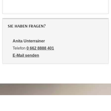
z
e
i
t
SIE HABEN FRAGEN?
ä
n
d
Anita Unterrainer
e
Telefon
0 662 8888 401
r
E-Mail senden
n
an Anita Unterrainer: mailto:aunterrainer@wifisalzbu
.