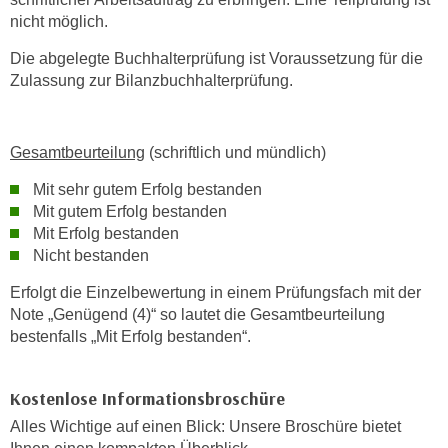
t
nicht möglich.
A
e
u
Die abgelegte Buchhalterprüfung ist Voraussetzung für die
g
f
Zulassung zur Bilanzbuchhalter­prüfung.
e
l
n
i
i
s
Gesamtbeurteilung
(schriftlich und mündlich)
e
t
ß
Mit sehr gutem Erfolg bestanden
u
e
Mit gutem Erfolg bestanden
n
n
Mit Erfolg bestanden
g
u
Nicht bestanden
d
n
e
Erfolgt die Einzelbewertung in einem Prüfungsfach mit der
d
r
Note „Genügend (4)“ so lautet die Gesamtbeurteilung
i
P
bestenfalls „Mit Erfolg bestanden“.
n
a
s
r
Kostenlose Informationsbroschüre
b
t
e
Alles Wichtige auf einen Blick: Unsere Broschüre bietet
n
s