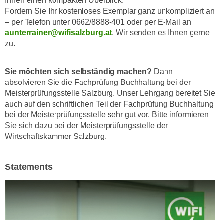
Ihnen einen kompakten Überblick.
e
Fordern Sie Ihr kostenloses Exemplar ganz unkompliziert an
o
r
– per Telefon unter 0662/8888-401 oder per E-Mail an
n
u
aunterrainer@wifisalzburg.at
. Wir senden es Ihnen gerne
d
n
zu.
e
d
r
n
e
Sie möchten sich selbständig machen?
Dann
ä
a
absolvieren Sie die Fachprüfung Buchhaltung bei der
h
Meisterprüfungsstelle Salzburg. Unser Lehrgang bereitet Sie
u
e
auch auf den schriftlichen Teil der Fachprüfung Buchhaltung
c
r
bei der Meisterprüfungsstelle sehr gut vor. Bitte informieren
h
e
Sie sich dazu bei der Meisterprüfungsstelle der
d
I
Wirtschaftskammer Salzburg.
i
n
e
f
U
Statements
o
S
r
-
m
a
a
m
t