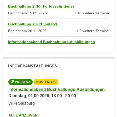
anzeigen
i
Buchhaltung 2 (für Fortgeschrittene)
e
Beginnt am
15.09.2026
+ 10 weitere Termine
-
anzeigen
P
Buchhaltung am PC mit RZL
r
Beginnt am
26.11.2026
+ 2 weitere Termine
ä
anzeigen
f
Informationsabend Buchhaltungs-Ausbildungen
e
r
e
n
INFOVERANSTALTUNGEN
z
e
PRÄSENZ
KOSTENLOS
n
Informationsabend Buchhaltungs-Ausbildungen
j
Dienstag,
01.09.2026
,
18:00
-
20:00
e
d
WIFI Salzburg
e
r
ALLE ANZEIGEN