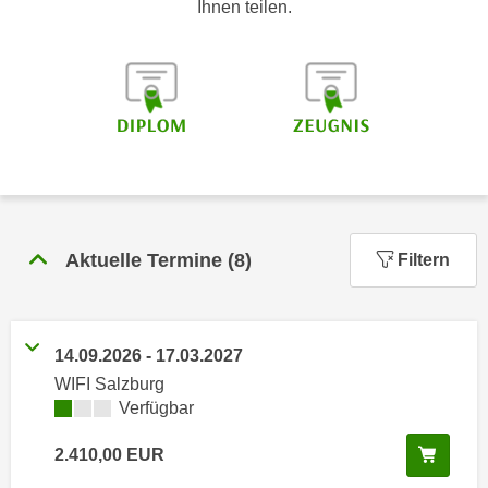
Ihnen teilen.
n
h
u
C
r
o
C
o
o
k
o
i
k
e
i
s
e
v
s
Aktuelle Termine
(
8
)
Filtern
o
,
n
d
U
i
S
e
14.09.2026
-
17.03.2027
-
f
WIFI Salzburg
a
ü
Kursverfügbarkeit:
Verfügbar
m
r
e
d
In de
2.410,00
EUR
r
i