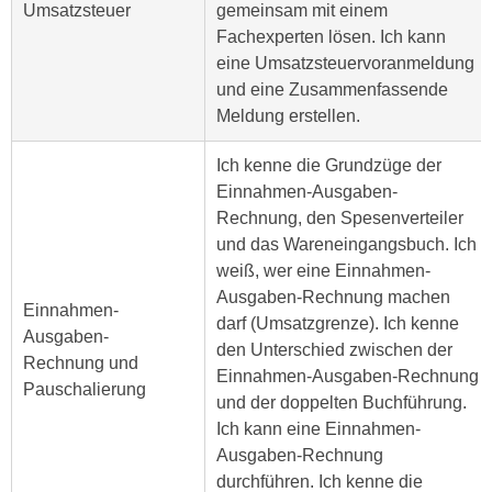
u
Umsatzsteuer
gemeinsam mit einem
d
z
Fachexperten lösen. Ich kann
i
e
eine Umsatz­steuervoranmeldung
e
i
und eine Zusammenfassende
C
g
Meldung erstellen.
o
e
o
Ich kenne die Grundzüge der
n
k
Einnahmen-Ausgaben-
.
i
Rechnung, den Spesenverteiler
U
e
und das Wareneingangsbuch. Ich
m
s
weiß, wer eine Einnahmen-
I
e
Ausgaben-Rechnung machen
h
Einnahmen-
r
darf (Umsatzgrenze). Ich kenne
n
Ausgaben-
h
den Unterschied zwischen der
e
Rechnung und
o
Einnahmen-Ausgaben-Rechnung
n
Pauschalierung
b
und der doppelten Buchführung.
d
e
Ich kann eine Einnahmen-
a
n
Ausgaben-Rechnung
r
e
durchführen. Ich kenne die
ü