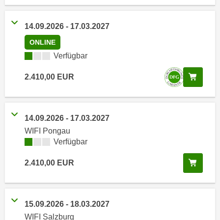
i
e
k
F
14.09.2026
-
17.03.2027
a
u
n
ONLINE
n
i
k
Kursverfügbarkeit:
Verfügbar
s
t
c
In de
2.410,00
EUR
i
h
o
e
n
n
d
14.09.2026
-
17.03.2027
U
e
WIFI Pongau
n
r
Kursverfügbarkeit:
Verfügbar
t
W
e
e
In de
2.410,00
EUR
r
b
n
s
e
e
h
15.09.2026
-
18.03.2027
i
m
WIFI Salzburg
t