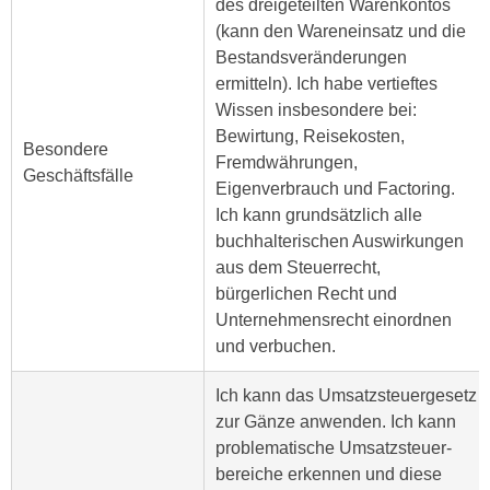
des dreigeteilten Warenkontos
n
e
(kann den Wareneinsatz und die
,
l
Bestandsveränderungen
g
e
ermitteln). Ich habe vertieftes
e
v
Wissen insbesondere bei:
l
a
Bewirtung, Reisekosten,
a
Besondere
n
Fremdwährungen,
n
Geschäftsfälle
t
Eigenverbrauch und Factoring.
g
e
Ich kann grundsätzlich alle
e
I
buchhalterischen Auswirkungen
n
n
aus dem Steuerrecht,
I
h
bürgerlichen Recht und
h
a
Unternehmensrecht einordnen
r
l
und verbuchen.
e
t
d
e
Ich kann das Umsatzsteuergesetz
u
a
zur Gänze anwenden. Ich kann
r
n
problematische Umsatzsteuer­
c
z
bereiche erkennen und diese
h