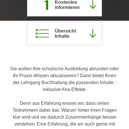
1
Kostenlos
c
i
informieren
h
m
t
m
e
u
Übersicht
n
n
Inhalte
S
g
i
v
e
e
,
r
d
Sie wollen Ihre schulische Ausbildung abrunden oder
w
a
Ihr Praxis-Wissen aktualisieren? Dann bietet Ihnen
e
s
der Lehrgang Buchhaltung die passenden Inhalte -
n
s
inklusive Aha-Effekte.
d
w
e
i
Denn aus Erfahrung wissen wir, dass vielen
n
r
Teilnehmern dabei das 'Warum' hinter ihren Fragen
w
a
klar wird und sie dadurch Zusammenhänge besser
i
u
verstehen. Eine Erfahrung, die wir auch gerne mit
r
c