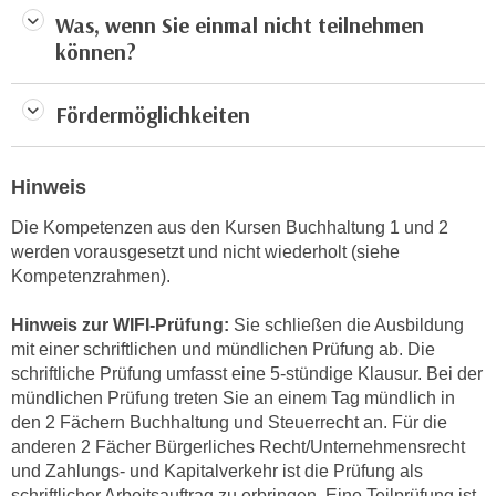
h
e
Was, wenn Sie einmal nicht teilnehmen
u
c
können?
t
h
z
n
Fördermöglichkeiten
r
i
e
s
c
c
Hinweis
h
h
t
Die Kompetenzen aus den Kursen Buchhaltung 1 und 2
e
l
werden vorausgesetzt und nicht wiederholt (siehe
D
i
Kompetenzrahmen).
a
c
t
Hinweis zur WIFI-Prüfung:
Sie schließen die Ausbildung
h
e
mit einer schriftlichen und mündlichen Prüfung ab. Die
e
n
schriftliche Prüfung umfasst eine 5-stündige Klausur. Bei der
n
.
mündlichen Prüfung treten Sie an einem Tag mündlich in
R
E
den 2 Fächern Buchhaltung und Steuerrecht an. Für die
e
i
anderen 2 Fächer Bürgerliches Recht/Unternehmensrecht
c
n
und Zahlungs- und Kapitalverkehr ist die Prüfung als
h
e
schriftlicher Arbeitsauftrag zu erbringen. Eine Teilprüfung ist