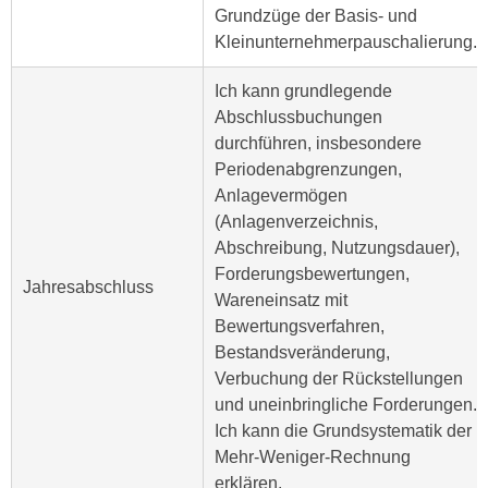
n
Grundzüge der Basis- und
b
p
Kleinunternehmerpauschalierung.
e
e
r
r
Ich kann grundlegende
h
s
Abschlussbuchungen
i
o
durchführen, insbesondere
n
n
Periodenabgrenzungen,
a
e
Anlagevermögen
u
n
(Anlagenverzeichnis,
s
b
Abschreibung, Nutzungsdauer),
e
e
Forderungsbewertungen,
i
Jahresabschluss
z
Wareneinsatz mit
n
o
Bewertungsverfahren,
e
g
Bestandsveränderung,
a
e
Verbuchung der Rückstellungen
n
n
und uneinbringliche Forderungen.
g
e
Ich kann die Grundsystematik der
e
n
Mehr-Weniger-Rechnung
n
D
erklären.
e