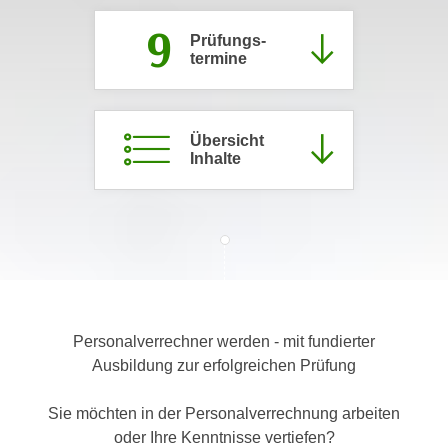
c
i
9
h
Prüfungs­
m
termine
t
m
e
u
n
n
S
Übersicht
g
Inhalte
i
v
e
e
,
r
d
w
a
e
s
n
s
d
w
e
Personalverrechner werden - mit fundierter
i
n
Ausbildung zur erfolgreichen Prüfung
r
w
a
i
Sie möchten in der Personalverrechnung arbeiten
u
r
oder Ihre Kenntnisse vertiefen?
c