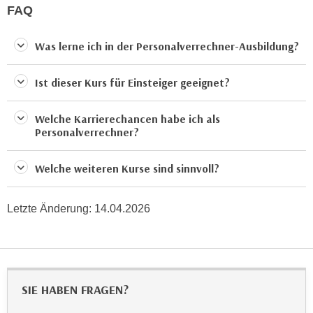
u
FAQ
d
z
i
e
Was lerne ich in der Personalverrechner-Ausbildung?
e
i
C
g
Ist dieser Kurs für Einsteiger geeignet?
o
e
o
n
k
Welche Karrierechancen habe ich als
.
Personalverrechner?
i
U
e
m
s
Welche weiteren Kurse sind sinnvoll?
I
e
h
r
n
Letzte Änderung:
14.04.2026
h
e
o
n
b
d
e
a
n
SIE HABEN FRAGEN?
r
e
ü