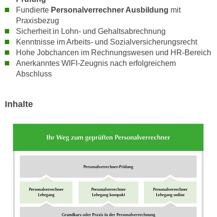
h
e
Fundierte
Personalverrechner Ausbildung
mit
u
r
Praxisbezug
t
e
Sicherheit in Lohn- und Gehaltsabrechnung
z
Kenntnisse im Arbeits- und Sozialversicherungsrecht
n
a
Hohe Jobchancen im Rechnungswesen und HR-Bereich
“
b
Anerkanntes WIFI-Zeugnis nach erfolgreichem
k
k
Abschluss
l
o
i
m
c
Inhalte
m
k
e
e
n
n
z
,
w
v
i
e
s
r
c
w
h
e
e
n