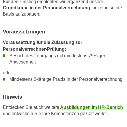
Für den Einstieg empfehlen wir ergänzend unsere
n
e
Grundkurse in der Personalverrechnung
, um eine solide
,
l
Basis aufzubauen.
g
e
e
v
l
Voraussetzungen
a
a
n
Voraussetzung für die Zulassung zur
n
t
Personalverrechner-Prüfung:
g
e
Besuch des Lehrgangs mit mindestens 75%iger
e
I
Anwesenheit
n
n
I
oder
h
h
Mindestens 2-jährige Praxis in der Personalverrechnung
a
r
l
e
t
Hinweis
d
e
u
Entdecken Sie auch weitere
Ausbildungen im HR-Bereich
a
r
und entwickeln Sie Ihre Kompetenzen gezielt weiter.
n
c
z
h