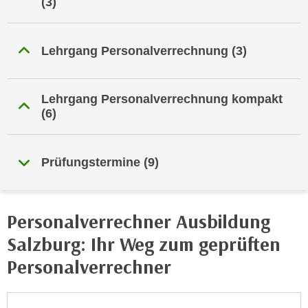
(3)
i
e
k
F
a
u
Lehrgang Personalverrechnung
(3)
n
n
i
k
s
t
Lehrgang Personalverrechnung kompakt
c
i
(6)
h
o
e
n
n
d
Prüfungstermine
(9)
U
e
n
r
t
W
Personalverrechner Ausbildung
e
e
r
Salzburg: Ihr Weg zum geprüften
b
n
s
Personalverrechner
e
e
h
i
m
t