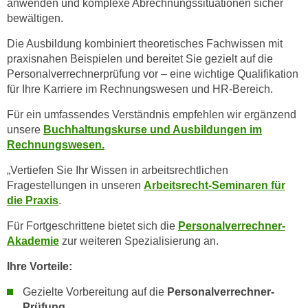
anwenden und komplexe Abrechnungssituationen sicher
n
i
bewältigen.
S
c
i
Die Ausbildung kombiniert theoretisches Fachwissen mit
h
e
praxisnahen Beispielen und bereitet Sie gezielt auf die
n
a
Personalverrechnerprüfung vor – eine wichtige Qualifikation
i
u
für Ihre Karriere im Rechnungswesen und HR-Bereich.
c
f
Für ein umfassendes Verständnis empfehlen wir ergänzend
h
„
unsere
Buchhaltungskurse und Ausbildungen im
t
A
Rechnungswesen
.
d
l
e
l
„Vertiefen Sie Ihr Wissen in arbeitsrechtlichen
m
Fragestellungen in unseren
Arbeitsrecht-Seminaren für
e
D
die Praxis
.
a
a
k
Für Fortgeschrittene bietet sich die
Personalverrechner-
t
z
Akademie
zur weiteren Spezialisierung an.
e
e
n
Ihre Vorteile:
p
s
t
Gezielte Vorbereitung auf die
Personalverrechner-
c
i
Prüfung