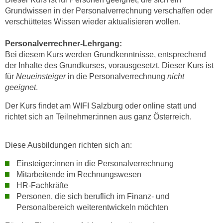
k
z
Grundwissen in der Personalverrechnung verschaffen oder
i
w
verschüttetes Wissen wieder aktualisieren wollen.
e
e
-
c
Personalverrechner-Lehrgang:
S
Bei diesem Kurs werden Grundkenntnisse, entsprechend
k
e
der Inhalte des Grundkurses, vorausgesetzt. Dieser Kurs ist
e
t
für
Neueinsteiger
in die Personalverrechnung
nicht
n
z
geeignet
.
u
u
n
Der Kurs findet am WIFI Salzburg oder online statt und
n
d
richtet sich an Teilnehmer:innen aus ganz Österreich.
g
u
z
m
Diese Ausbildungen richten sich an:
u
f
s
ü
Einsteiger:innen in die Personalverrechnung
t
r
Mitarbeitende im Rechnungswesen
i
HR-Fachkräfte
S
m
Personen, die sich beruflich im Finanz- und
i
m
Personalbereich weiterentwickeln möchten
e
e
r