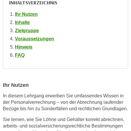
INHALTSVERZEICHNIS
e
e
n
n
Ihr Nutzen
e
o
Inhalte
i
t
Zielgruppe
n
w
Voraussetzungen
s
e
e
Hinweis
n
t
FAQ
d
z
i
e
g
n
s
,
i
Ihr Nutzen
w
n
e
In diesem Lehrgang erwerben Sie umfassendes Wissen in
d
der Personalverrechnung – von der Abrechnung laufender
l
.
Bezüge bis hin zu Sonderfällen und rechtlichen Grundlagen.
c
W
h
e
Sie lernen, wie Sie Löhne und Gehälter korrekt abrechnen,
e
arbeits- und sozialversicherungsrechtliche Bestimmungen
n
s