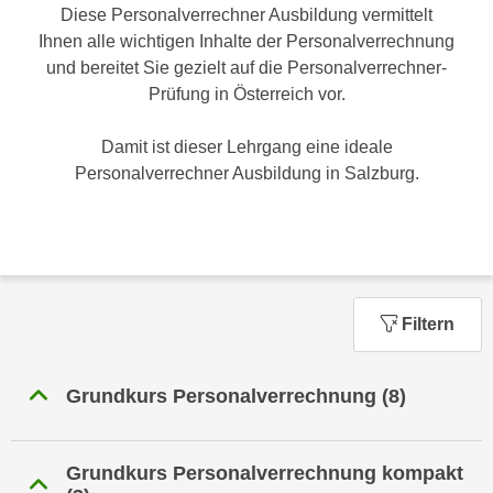
n
Diese Personalverrechner Ausbildung vermittelt
h
u
Ihnen alle wichtigen Inhalte der Personalverrechnung
C
r
und bereitet Sie gezielt auf die Personalverrechner-
o
C
Prüfung in Österreich vor.
o
o
k
o
Damit ist dieser Lehrgang eine ideale
i
k
Personalverrechner Ausbildung in Salzburg.
e
i
s
e
v
s
o
,
n
d
U
Filtern
i
S
e
-
f
Grundkurs Personalverrechnung
(8)
a
ü
m
r
e
d
Grundkurs Personalverrechnung kompakt
r
i