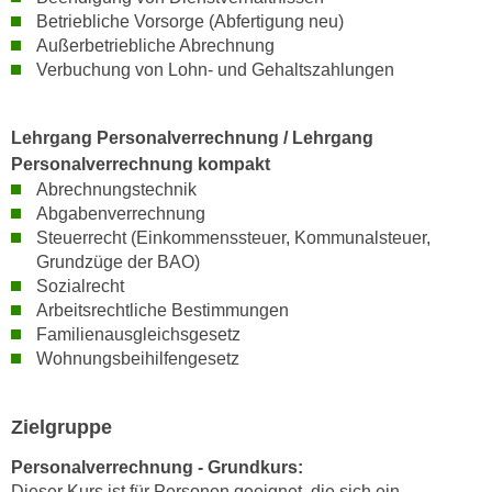
r
Betriebliche Vorsorge (Abfertigung neu)
a
t
Außerbetriebliche Abrechnung
b
e
Verbuchung von Lohn- und Gehaltszahlungen
e
C
n
o
.
Lehrgang Personalverrechnung / Lehrgang
o
W
Personalverrechnung kompakt
k
e
Abrechnungstechnik
i
n
Abgabenverrechnung
e
n
Steuerrecht (Einkommenssteuer, Kommunalsteuer,
s
S
Grundzüge der BAO)
z
Sozialrecht
i
u
Arbeitsrechtliche Bestimmungen
e
A
Familienausgleichsgesetz
d
n
Wohnungsbeihilfengesetz
e
a
r
l
C
Zielgruppe
y
o
s
Personalverrechnung - Grundkurs:
o
e
Dieser Kurs ist für Personen geeignet, die sich ein