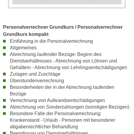
n
d
E
e
U
n
-
Personalverrechner Grundkurs / Personalverrechner
w
U
Grundkurs kompakt
i
S
Einführung in die Personalverrechnung
r
A
Allgemeines
z
Abrechnung laufender Bezüge: Beginn des
u
i
Dienstverhältnisses - Abrechnung von Löhnen und
n
e
Gehältern - Abrechnung von Lehrlingsentschädigungen
t
l
Zulagen und Zuschläge
e
o
Überstundenverrechnung
r
r
Besonderheiten der in der Abrechnung laufenden
w
i
Bezüge
o
e
Verrechnung von Aufwandsentschädigungen
r
Abrechnung von Sonderzahlungen (sonstigen Bezügen)
n
f
Besondere Fälle der Personalverrechnung:
t
e
Krankenstand - Urlaub - Personen mit besonderer
i
n
abgabenrechtlicher Behandlung
e
Beendigung von Dienstverhältnissen
h