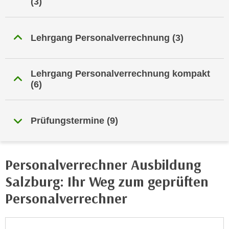
(3)
i
e
k
F
a
u
Lehrgang Personalverrechnung
(3)
n
n
i
k
s
t
Lehrgang Personalverrechnung kompakt
c
i
(6)
h
o
e
n
n
d
Prüfungstermine
(9)
U
e
n
r
t
W
Personalverrechner Ausbildung
e
e
r
Salzburg: Ihr Weg zum geprüften
b
n
s
Personalverrechner
e
e
h
i
m
t