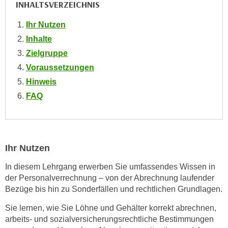
INHALTSVERZEICHNIS
e
e
n
n
Ihr Nutzen
e
o
Inhalte
i
t
Zielgruppe
n
w
Voraussetzungen
s
e
e
Hinweis
n
t
FAQ
d
z
i
e
g
n
s
,
i
Ihr Nutzen
w
n
e
In diesem Lehrgang erwerben Sie umfassendes Wissen in
d
der Personalverrechnung – von der Abrechnung laufender
l
.
Bezüge bis hin zu Sonderfällen und rechtlichen Grundlagen.
c
W
h
e
Sie lernen, wie Sie Löhne und Gehälter korrekt abrechnen,
e
arbeits- und sozialversicherungsrechtliche Bestimmungen
n
s