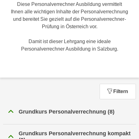
n
Diese Personalverrechner Ausbildung vermittelt
h
u
Ihnen alle wichtigen Inhalte der Personalverrechnung
C
r
und bereitet Sie gezielt auf die Personalverrechner-
o
C
Prüfung in Österreich vor.
o
o
k
o
Damit ist dieser Lehrgang eine ideale
i
k
Personalverrechner Ausbildung in Salzburg.
e
i
s
e
v
s
o
,
n
d
U
Filtern
i
S
e
-
f
Grundkurs Personalverrechnung
(8)
a
ü
m
r
e
d
Grundkurs Personalverrechnung kompakt
r
i