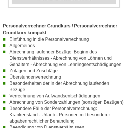
n
d
E
e
U
n
-
Personalverrechner Grundkurs / Personalverrechner
w
U
Grundkurs kompakt
i
S
Einführung in die Personalverrechnung
r
A
Allgemeines
z
Abrechnung laufender Bezüge: Beginn des
u
i
Dienstverhältnisses - Abrechnung von Löhnen und
n
e
Gehältern - Abrechnung von Lehrlingsentschädigungen
t
l
Zulagen und Zuschläge
e
o
Überstundenverrechnung
r
r
Besonderheiten der in der Abrechnung laufenden
w
i
Bezüge
o
e
Verrechnung von Aufwandsentschädigungen
r
Abrechnung von Sonderzahlungen (sonstigen Bezügen)
n
f
Besondere Fälle der Personalverrechnung:
t
e
Krankenstand - Urlaub - Personen mit besonderer
i
n
abgabenrechtlicher Behandlung
e
Beendigung von Dienstverhältnissen
h