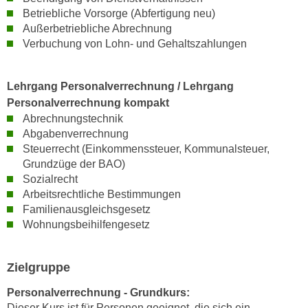
r
Betriebliche Vorsorge (Abfertigung neu)
a
t
Außerbetriebliche Abrechnung
b
e
Verbuchung von Lohn- und Gehaltszahlungen
e
C
n
o
.
Lehrgang Personalverrechnung / Lehrgang
o
W
Personalverrechnung kompakt
k
e
Abrechnungstechnik
i
n
Abgabenverrechnung
e
n
Steuerrecht (Einkommenssteuer, Kommunalsteuer,
s
S
Grundzüge der BAO)
z
Sozialrecht
i
u
Arbeitsrechtliche Bestimmungen
e
A
Familienausgleichsgesetz
d
n
Wohnungsbeihilfengesetz
e
a
r
l
C
Zielgruppe
y
o
s
Personalverrechnung - Grundkurs:
o
e
Dieser Kurs ist für Personen geeignet, die sich ein