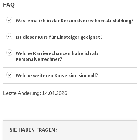
u
FAQ
d
z
i
e
Was lerne ich in der Personalverrechner-Ausbildung?
e
i
C
g
Ist dieser Kurs für Einsteiger geeignet?
o
e
o
n
k
Welche Karrierechancen habe ich als
.
Personalverrechner?
i
U
e
m
s
Welche weiteren Kurse sind sinnvoll?
I
e
h
r
n
Letzte Änderung:
14.04.2026
h
e
o
n
b
d
e
a
n
SIE HABEN FRAGEN?
r
e
ü