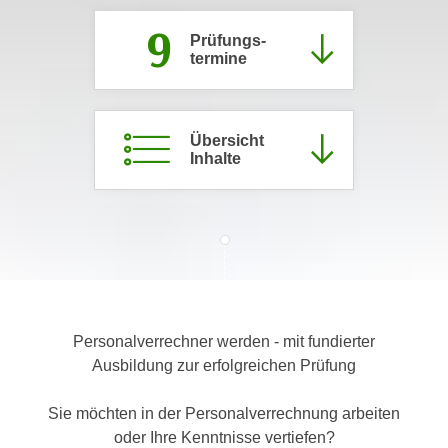
c
i
9
h
Prüfungs­
m
termine
t
m
e
u
n
n
S
Übersicht
g
Inhalte
i
v
e
e
,
r
d
w
a
e
s
n
s
d
w
e
Personalverrechner werden - mit fundierter
i
n
Ausbildung zur erfolgreichen Prüfung
r
w
a
i
Sie möchten in der Personalverrechnung arbeiten
u
r
oder Ihre Kenntnisse vertiefen?
c