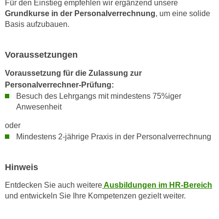
Für den Einstieg empfehlen wir ergänzend unsere
n
e
Grundkurse in der Personalverrechnung
, um eine solide
,
l
Basis aufzubauen.
g
e
e
v
l
Voraussetzungen
a
a
n
Voraussetzung für die Zulassung zur
n
t
Personalverrechner-Prüfung:
g
e
Besuch des Lehrgangs mit mindestens 75%iger
e
I
Anwesenheit
n
n
I
oder
h
h
Mindestens 2-jährige Praxis in der Personalverrechnung
a
r
l
e
t
Hinweis
d
e
u
Entdecken Sie auch weitere
Ausbildungen im HR-Bereich
a
r
und entwickeln Sie Ihre Kompetenzen gezielt weiter.
n
c
z
h