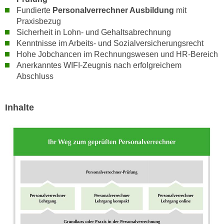
h
e
Fundierte
Personalverrechner Ausbildung
mit
u
r
Praxisbezug
t
e
Sicherheit in Lohn- und Gehaltsabrechnung
z
Kenntnisse im Arbeits- und Sozialversicherungsrecht
n
a
Hohe Jobchancen im Rechnungswesen und HR-Bereich
“
b
Anerkanntes WIFI-Zeugnis nach erfolgreichem
k
k
Abschluss
l
o
i
m
c
Inhalte
m
k
e
e
n
n
z
,
w
v
i
e
s
r
c
w
h
e
e
n