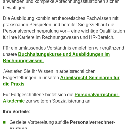
anwenden und komplexe Abrechnungssituationen sicher
n
i
bewältigen.
S
c
i
Die Ausbildung kombiniert theoretisches Fachwissen mit
h
e
praxisnahen Beispielen und bereitet Sie gezielt auf die
n
a
Personalverrechnerprüfung vor – eine wichtige Qualifikation
i
u
für Ihre Karriere im Rechnungswesen und HR-Bereich.
c
f
Für ein umfassendes Verständnis empfehlen wir ergänzend
h
„
unsere
Buchhaltungskurse und Ausbildungen im
t
A
Rechnungswesen
.
d
l
e
l
„Vertiefen Sie Ihr Wissen in arbeitsrechtlichen
m
Fragestellungen in unseren
Arbeitsrecht-Seminaren für
e
D
die Praxis
.
a
a
k
Für Fortgeschrittene bietet sich die
Personalverrechner-
t
z
Akademie
zur weiteren Spezialisierung an.
e
e
n
Ihre Vorteile:
p
s
t
Gezielte Vorbereitung auf die
Personalverrechner-
c
i
Prüfung