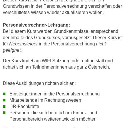
k
z
Grundwissen in der Personalverrechnung verschaffen oder
i
w
verschüttetes Wissen wieder aktualisieren wollen.
e
e
-
c
Personalverrechner-Lehrgang:
S
Bei diesem Kurs werden Grundkenntnisse, entsprechend
k
e
der Inhalte des Grundkurses, vorausgesetzt. Dieser Kurs ist
e
t
für
Neueinsteiger
in die Personalverrechnung
nicht
n
z
geeignet
.
u
u
n
Der Kurs findet am WIFI Salzburg oder online statt und
n
d
richtet sich an Teilnehmer:innen aus ganz Österreich.
g
u
z
m
Diese Ausbildungen richten sich an:
u
f
s
ü
Einsteiger:innen in die Personalverrechnung
t
r
Mitarbeitende im Rechnungswesen
i
HR-Fachkräfte
S
m
Personen, die sich beruflich im Finanz- und
i
m
Personalbereich weiterentwickeln möchten
e
e
r