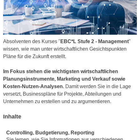
h
e
u
r
t
e
z
n
a
“
b
Absolventen des Kurses "
EBC*L Stufe 2 - Management
"
k
k
wissen, wie man unter wirtschaftlichen Gesichtspunkten
l
o
Pläne für die Zukunft erstellt.
i
m
c
m
Im Fokus stehen die wichtigsten wirtschaftlichen
k
e
Planungsinstrumente, Marketing und Verkauf sowie
e
n
Kosten-Nutzen-Analysen.
Damit werden Sie in die Lage
n
z
versetzt, Businesspläne für Projekte, Abteilungen und
,
w
Unternehmen zu erstellen und zu argumentieren.
v
i
e
s
Inhalte
r
c
w
h
e
Controlling, Budgetierung, Reporting
e
Sie lernen, wie Sie Informationen aus verschiedenen
n