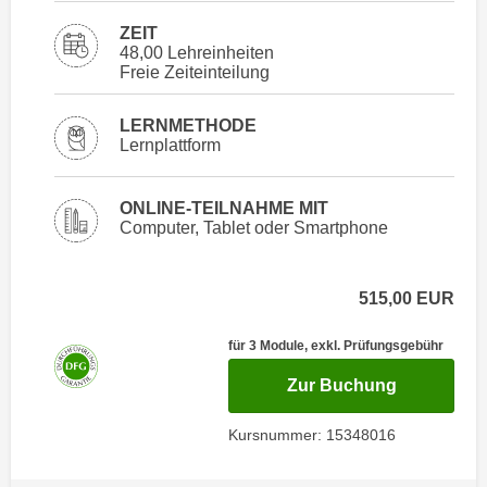
i
e
ZEIT
k
F
48,00 Lehreinheiten
a
u
Freie Zeiteinteilung
n
n
i
k
LERNMETHODE
s
Lernplattform
t
c
i
h
o
ONLINE-TEILNAHME MIT
e
n
Computer, Tablet oder Smartphone
n
d
U
e
n
515,00
EUR
r
t
W
e
für 3 Module, exkl. Prüfungsgebühr
e
r
b
für Termin
Zur Buchung
n
s
e
e
Kursnummer: 15348016
h
i
m
t