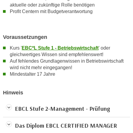
k
z
aktuelle oder zukünftige Rolle benötigen
i
Profit Centern mit Budgetverantwortung
w
e
e
-
c
S
k
Voraussetzungen
e
e
t
n
Kurs '
EBC*L Stufe 1 - Betriebswirtschaft
' oder
z
u
gleichwertiges Wissen sind empfehlenswert!
u
Auf fehlendes Grundlagenwissen in Betriebswirtschaft
n
n
wird nicht mehr eingegangen!
d
g
Mindestalter 17 Jahre
u
z
m
u
f
Hinweis
s
ü
t
r
EBCL Stufe 2-Management - Prüfung
i
S
m
i
m
Das Diplom EBCL CERTIFIED MANAGER
e
e
r