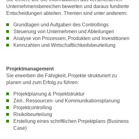
n
Unternehmensbereichen bewerten und daraus fundierte
d
E
Entscheidungen ableiten. Themen sind unter anderem:
e
U
n
Grundlagen und Aufgaben des Controllings
-
w
Steuerung von Unternehmen und Abteilungen
U
i
Analyse von Prozessen, Produkten und Investitionen
S
r
Kennzahlen und Wirtschaftlichkeitsbeurteilung
A
z
u
i
n
e
Projektmanagement
t
l
Sie erwerben die Fähigkeit, Projekte strukturiert zu
e
o
planen und zum Erfolg zu führen:
r
r
Projektplanung & Projektstruktur
w
i
Zeit-, Ressourcen- und Kommunikationsplanung
o
e
Projektcontrolling
r
n
Risikobeurteilung
f
t
Erstellung eines schriftlichen Projektplans (Business
e
i
Case)
n
e
h