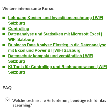
n
e
Weitere interessante Kurse:
,
l
g
e
Lehrgang Kosten- und Investitionsrechnung | WIFI
e
Salzburg
v
l
Controlling
a
a
Datenanalyse und Statistiken mit Microsoft Excel |
n
n
WIFI Salzburg
t
Business Data Analyst: Einstieg in die Datenanalyse
g
e
mit Excel und Power BI | WIFI Salzburg
e
I
Datenschutz kompakt und verständlich | WIFI
n
n
Salzburg
I
h
KI-Tools für Controlling und Rechnungswesen | WIFI
h
a
Salzburg
r
l
e
t
d
FAQ
e
u
a
r
Welche technische Anforderung benötige ich für das
n
c
eLearning?
z
h