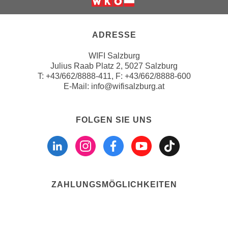
e
Weiter zur Website der Wirts
n
m
g
E
ADRESSE
z
U
w
WIFI Salzburg
-
e
Julius Raab Platz 2, 5027 Salzburg
D
c
T:
+43/662/8888-411
, F: +43/662/8888-600
a
k
E-Mail:
info@wifisalzburg.at
t
e
e
u
n
FOLGEN SIE UNS
n
s
Folgen sie uns a
Folgen sie u
Folgen si
Folgen 
Folge
d
c
O
h
p
u
t
t
i
ZAHLUNGSMÖGLICHKEITEN
z
m
r
i
e
e
c