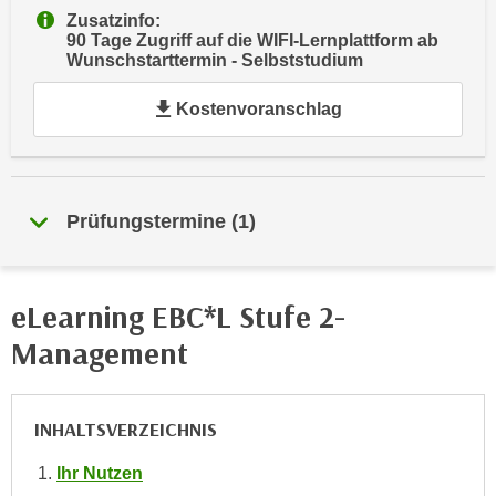
e
Zusatzinfo:
e
90 Tage Zugriff auf die WIFI-Lernplattform ab
n
n
Wunschstarttermin - Selbststudium
e
o
i
t
Kostenvoranschlag
n
w
s
e
e
n
t
d
Prüfungstermine
(
1
)
z
i
e
g
n
s
eLearning EBC*L Stufe 2-
,
i
w
n
Management
e
d
l
.
c
W
INHALTSVERZEICHNIS
h
e
e
Ihr Nutzen
n
s