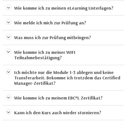
u
d
Wie komme ich zu meinen eLearning Unterlagen?
z
i
e
e
i
Wie melde ich mich zur Prüfung an?
C
g
o
e
Was muss ich zur Prüfung mitbringen?
o
n
k
.
Wie komme ich zu meiner WIFI
i
U
Teilnahmebestätigung?
e
m
s
I
Ich möchte nur die Module 1-3 ablegen und keine
e
h
Transferarbeit. Bekomme ich trotzdem das Certified
r
Manager-Zertifikat?
n
h
e
o
n
Wie komme ich zu meinem EBC*L Zertifikat?
b
d
e
a
Kann ich den Kurs auch wieder stornieren?
n
r
e
ü