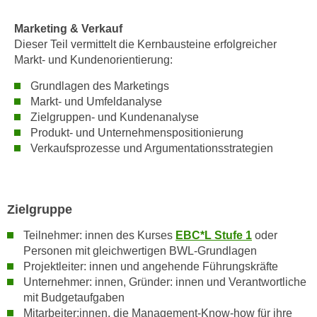
r
a
t
Marketing & Verkauf
b
e
Dieser Teil vermittelt die Kernbausteine erfolgreicher
e
C
Markt- und Kundenorientierung:
n
o
.
Grundlagen des Marketings
o
W
Markt- und Umfeldanalyse
k
Zielgruppen- und Kundenanalyse
e
i
Produkt- und Unternehmenspositionierung
n
e
Verkaufsprozesse und Argumentationsstrategien
n
s
S
z
i
u
e
Zielgruppe
A
d
n
Teilnehmer: innen des Kurses
EBC*L Stufe 1
oder
e
a
Personen mit gleichwertigen BWL-Grundlagen
r
l
Projektleiter: innen und angehende Führungskräfte
C
y
Unternehmer: innen, Gründer: innen und Verantwortliche
o
s
mit Budgetaufgaben
o
e
Mitarbeiter:innen, die Management-Know-how für ihre