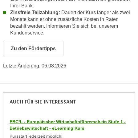
a
Ihrer Bank.
h
t
Zinsfreie Teilzahlung:
Dauert der Kurs länger als zwei
m
Monate kann er ohne zusätzliche Kosten in Raten
e
e
bezahlt werden. Informieren Sie sich bei unserem
n
O
Kundenservice.
a
n
u
l
Zu den Fördertipps
c
i
h
n
a
Letzte Änderung:
06.08.2026
e
n
-
U
J
n
o
t
u
e
AUCH FÜR SIE INTERESSANT
r
r
n
n
e
EBC*L - Europäischer Wirtschaftsführerschein Stufe 1 -
e
y
Betriebswirtschaft - eLearning Kurs
h
z
Kursstart jederzeit möglich!
m