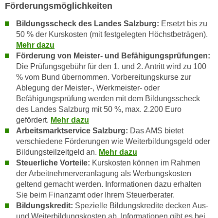
n
Förderungsmöglichkeiten
b
p
e
Bildungsscheck des Landes Salzburg:
Ersetzt bis zu
e
r
50 % der Kurskosten (mit festgelegten Höchstbeträgen).
r
h
Mehr dazu
s
i
Förderung von Meister- und Befähigungsprüfungen:
o
n
Die
Prüfungsgebühr für den 1. und 2. Antritt wird zu 100
n
% vom Bund übernommen. Vorbereitungskurse zur
a
e
Ablegung der Meister-, Werkmeister- oder
u
n
Befähigungsprüfung werden mit dem Bildungsscheck
s
b
des Landes Salzburg mit 50 %, max. 2.200 Euro
e
gefördert.
Mehr dazu
e
i
Arbeitsmarktservice Salzburg:
Das AMS bietet
z
n
verschiedene Förderungen wie Weiterbildungsgeld oder
o
e
Bildungsteilzeitgeld an.
Mehr dazu
g
a
Steuerliche Vorteile:
Kurskosten können im Rahmen
e
n
der Arbeitnehmerveranlagung als Werbungskosten
n
g
geltend gemacht werden. Informationen dazu erhalten
e
e
Sie beim Finanzamt oder Ihrem Steuerberater.
n
Bildungskredit:
Spezielle Bildungskredite decken Aus-
n
D
und Weiterbildungskosten ab. Informationen gibt es bei
e