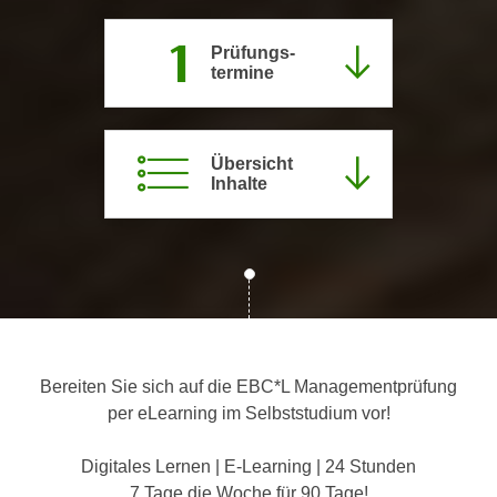
c
i
1
h
m
Prüfungs­
t
termine
m
e
u
n
n
S
g
Übersicht
i
Inhalte
v
e
e
,
r
d
w
a
e
s
n
s
d
w
e
Bereiten Sie sich auf die EBC*L Managementprüfung
i
n
per eLearning im Selbststudium vor!
r
w
a
i
Digitales Lernen | E-Learning | 24 Stunden
u
r
7 Tage die Woche für 90 Tage!
c