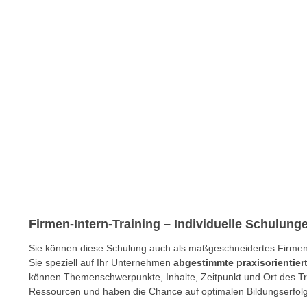
c
i
h
e
u
r
t
e
z
n
a
“
b
k
k
l
o
i
m
c
m
k
e
e
n
n
z
,
Firmen-Intern-Training – Individuelle Schulun
w
v
Sie können diese Schulung auch als maßgeschneidertes Firmen-I
i
e
Sie speziell auf Ihr Unternehmen
abgestimmte praxisorientie
s
r
können Themenschwerpunkte, Inhalte, Zeitpunkt und Ort des Trai
c
w
Ressourcen und haben die Chance auf optimalen Bildungserfolg
h
e