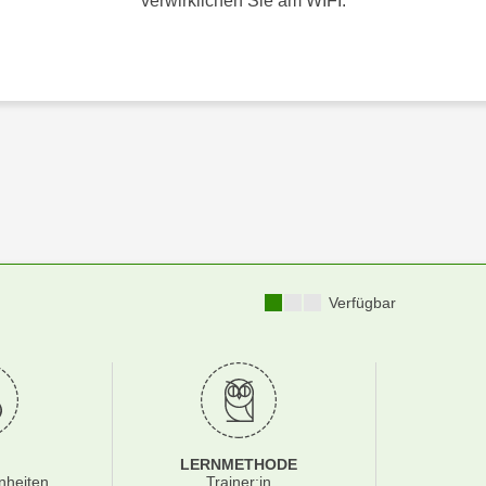
verwirklichen Sie am WIFI.
Kursverfügbarkeit:
Verfügbar
LERNMETHODE
nheiten
Trainer:in