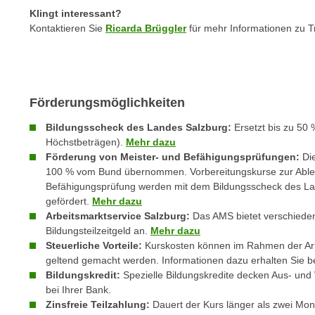
e
n
Klingt interessant?
n
Kontaktieren Sie
Ricarda Brüggler
für mehr Informationen zu T
d
E
e
U
n
-
w
U
i
Förderungsmöglichkeiten
S
r
A
Bildungsscheck des Landes Salzburg:
Ersetzt bis zu 50 
z
Höchstbeträgen).
Mehr dazu
u
i
Förderung von Meister- und Befähigungsprüfungen:
Di
n
e
100 % vom Bund übernommen. Vorbereitungskurse zur Ableg
t
l
Befähigungsprüfung werden mit dem Bildungsscheck des La
e
o
gefördert.
Mehr dazu
r
r
Arbeitsmarktservice Salzburg:
Das AMS bietet verschiede
w
Bildungsteilzeitgeld an.
Mehr dazu
i
o
Steuerliche Vorteile:
Kurskosten können im Rahmen der Ar
e
geltend gemacht werden. Informationen dazu erhalten Sie b
r
n
Bildungskredit:
Spezielle Bildungskredite decken Aus- und 
f
t
bei Ihrer Bank.
e
i
Zinsfreie Teilzahlung:
Dauert der Kurs länger als zwei Mon
n