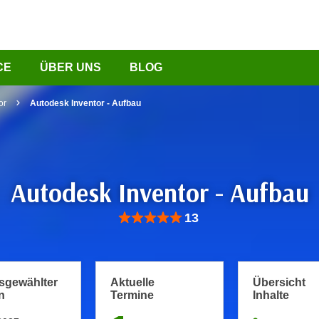
CE
ÜBER UNS
BLOG
or
Autodesk Inventor - Aufbau
Autodesk Inventor - Aufbau
Bewertung: Anzahl 13, Durchschnittliche Be
13
usgewählter
Aktuelle
Übersicht
n
Termine
Inhalte