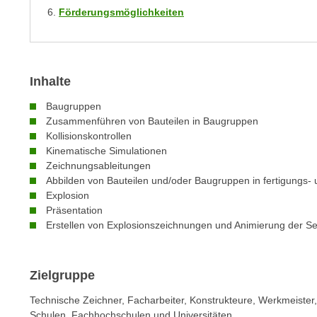
m
Förderungsmöglichkeiten
t
e
e
n
n
e
o
i
Inhalte
t
n
w
Baugruppen
s
e
Zusammenführen von Bauteilen in Baugruppen
e
n
Kollisionskontrollen
t
d
Kinematische Simulationen
z
Zeichnungsableitungen
i
e
Abbilden von Bauteilen und/oder Baugruppen in fertigungs
g
n
Explosion
s
Präsentation
,
i
Erstellen von Explosionszeichnungen und Animierung der S
w
n
e
d
l
.
Zielgruppe
c
W
h
Technische Zeichner, Facharbeiter, Konstrukteure, Werkmeister
e
e
Schulen, Fachhochschulen und Universitäten.