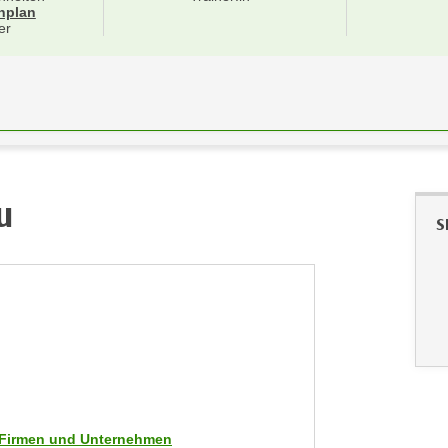
für Veranstaltung 21556016
nplan
er
u
S
ür Firmen und Unternehmen