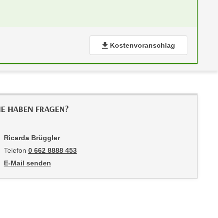
Kostenvoranschlag
IE HABEN FRAGEN?
Ricarda Brüggler
Telefon
0 662 8888 453
E-Mail senden
an Ricarda Brüggler: mailto:rbrueggler@wifisalzburg.at