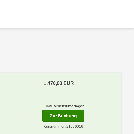
1.470,00
EUR
inkl. Arbeitsunterlagen
für Termin: 31.05.2027 - 04
Zur Buchung
Kursnummer: 21556016