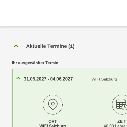
r
c
n
h
u
C
r
o
C
o
o
k
o
Aktuelle Termine
(
1
)
i
k
e
i
s
e
Ihr ausgewählter Termin
v
s
o
,
31.05.2027
-
04.06.2027
WIFI Salzburg
n
d
U
i
S
e
-
f
a
ü
m
r
e
ORT
ZEIT
d
Standortinformationen zu
öffnen
WIFI Salzburg
40,00 Lehrei