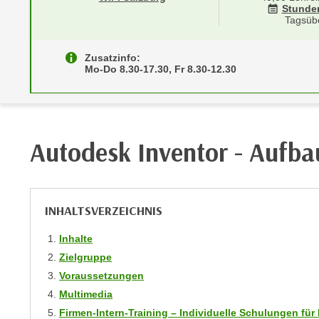
r
i
Stunde
i
Tagsüb
e
k
F
a
Zusatzinfo:
u
Mo-Do 8.30-17.30, Fr 8.30-12.30
n
n
i
k
s
t
c
i
h
Autodesk Inventor - Aufba
o
e
n
n
d
U
e
n
INHALTSVERZEICHNIS
r
t
W
Inhalte
e
e
Zielgruppe
r
b
n
Voraussetzungen
s
e
Multimedia
e
h
Firmen-Intern-Training – Individuelle Schulungen f
i