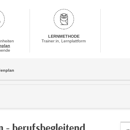
LERNMETHODE
inheiten
Trainer:in, Lernplattform
für Veranstaltung 21809016
nplan
nende
ndenplan
 - berufsbegleitend