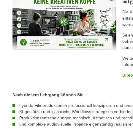
mitg
c
i
h
e
Die K
u
r
entst
t
werde
e
z
n
Seien
a
“
beher
b
k
audio
k
l
o
Weite
i
Infor
m
c
m
k
Dipl
e
e
n
n
z
Nach diesem Lehrgang können Sie,
,
w
v
hybride Filmproduktionen professionell konzipieren und ums
i
e
KI-gestützte und klassische Workflows strategisch verbinden
s
r
Produktionsentscheidungen technisch, ästhetisch und rechtlic
c
und komplexe audiovisuelle Projekte eigenständig realisiere
w
h
e