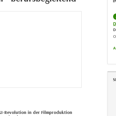
I
D
D
O
A
S
KI-Revolution in der Filmproduktion