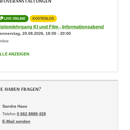
NFOVERANSTALTUNGEN
LIVE ONLINE
KOSTENLOS
iplomlehrgang KI und Film - Informationsabend
onnerstag,
20.08.2026
,
18:00
-
20:00
nline
LLE ANZEIGEN
IE HABEN FRAGEN?
Sandra Haas
Telefon
0 662 8888 428
E-Mail senden
an Sandra Haas: mailto:shaas@wifisalzburg.at