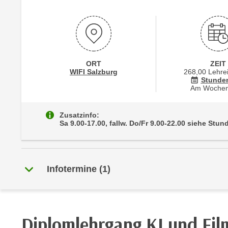
m
t
e
e
n
n
e
o
i
t
ORT
ZEIT
n
w
Standortinformationen zu
öffnen
WIFI Salzburg
268,00 Lehre
s
Stunde
e
Am Woche
e
n
t
d
Zusatzinfo:
z
i
Sa 9.00-17.00, fallw. Do/Fr 9.00-22.00 siehe Stu
e
g
n
s
,
i
w
Infotermine
(
1
)
n
e
d
l
.
c
W
h
e
Diplomlehrgang KI und Film
e