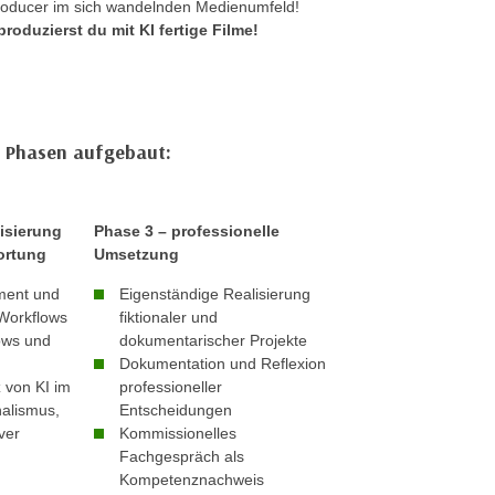
producer im sich wandelnden Medienumfeld!
roduzierst du mit KI fertige Filme!
i Phasen aufgebaut:
isierung
Phase 3 – professionelle
ortung
Umsetzung
ment und
Eigenständige Realisierung
 Workflows
fiktionaler und
ows und
dokumentarischer Projekte
Dokumentation und Reflexion
z von KI im
professioneller
alismus,
Entscheidungen
ver
Kommissionelles
Fachgespräch als
Kompetenznachweis