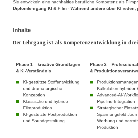
Sie entwickeln eine nachhaltige berufliche Kompetenz als Film
e
n
Diplomlehrgang KI & Film - Während andere über KI reden, p
n
d
E
e
U
n
Inhalte
-
w
U
Der Lehrgang ist als Kompetenzentwicklung in dre
i
S
r
A
z
u
Phase 1 – kreative Grundlagen
Phase 2 – Professional
i
n
& KI-Verständnis
& Produktionsverantw
e
t
l
KI-gestützte Stoffentwicklung
Produktionsmanage
e
o
und dramaturgische
Kalkulation hybrider
r
r
Konzeption
Advanced-AI-Workfl
w
Klassische und hybride
Pipeline-Integration
i
o
Filmproduktion
Strategischer Einsat
e
r
KI-gestützte Postproduktion
Spannungsfeld Journ
n
und Soundgestaltung
Werbung und narrati
f
t
Produktion
e
i
n