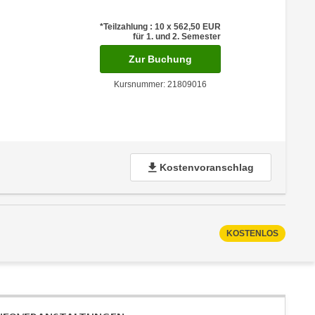
*Teilzahlung : 10 x 562,50
EUR
für 1. und 2. Semester
für Termin: 12.09.2026 -
Zur Buchung
Kursnummer: 21809016
Kostenvoranschlag
KOSTENLOS