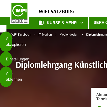
WIFI SALZBURG
Diese
SERVI
KURSE & MEHR
Seite
Zum Inhalt springen
Zur Fußzeile springen
verwendet
WIFI-Kursbuch
IT, Medien
Mediendesign
Diplomlehrgang 
Cookies
Alle
akzeptieren
O
h
Einstellungen
n
Diplomlehrgang Künstliche
e
B
I
Alle
i
h
ablehnen
t
r
t
e
Weiterlesen
e
Z
Aktue
b
Termi
u
e
s