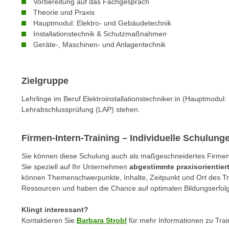
n
Vorbereitung auf das Fachgespräch
s
Theorie und Praxis
n
i
Hauptmodul: Elektro- und Gebäudetechnik
S
Installationstechnik & Schutzmaßnahmen
c
i
Geräte-, Maschinen- und Anlagentechnik
h
e
n
a
i
u
Zielgruppe
c
f
h
Lehrlinge im Beruf Elektroinstallationstechniker:in (Hauptmodul:
„
t
Lehrabschlussprüfung (LAP) stehen.
A
d
l
e
l
Firmen-Intern-Training – Individuelle Schulun
m
e
Sie können diese Schulung auch als maßgeschneidertes Firmen-I
D
a
Sie speziell auf Ihr Unternehmen
abgestimmte praxisorientie
a
k
können Themenschwerpunkte, Inhalte, Zeitpunkt und Ort des Trai
t
z
Ressourcen und haben die Chance auf optimalen Bildungserfolg
e
e
n
Klingt interessant?
p
s
Kontaktieren Sie
Barbara Strobl
für mehr Informationen zu Tra
t