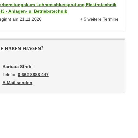
orbereitungskurs Lehrabschlussprüfung Elektrotechnik
 H3 - Anlagen- u. Betriebstechnik
eginnt am
21.11.2026
+ 5 weitere Termine
anzeigen
IE HABEN FRAGEN?
Barbara Strobl
Telefon
0 662 8888 447
E-Mail senden
an Barbara Strobl: mailto:bstrobl@wifisalzburg.at