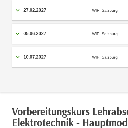
r
i
i
e
27.02.2027
WIFI Salzburg
k
F
a
u
n
n
05.06.2027
WIFI Salzburg
i
k
s
t
c
i
h
10.07.2027
WIFI Salzburg
o
e
n
n
d
U
e
n
r
t
W
e
e
r
b
Vorbereitungskurs Lehrabs
n
s
e
Elektrotechnik - Hauptmod
e
h
i