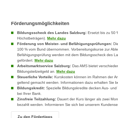
c
i
h
e
u
r
t
e
Förderungsmöglichkeiten
z
n
a
Bildungsscheck des Landes Salzburg:
Ersetzt bis zu 50 
“
Höchstbeträgen).
Mehr dazu
b
k
Förderung von Meister- und Befähigungsprüfungen:
Di
k
l
100 % vom Bund übernommen. Vorbereitungskurse zur Ableg
o
i
Befähigungsprüfung werden mit dem Bildungsscheck des La
m
c
gefördert.
Mehr dazu
m
Arbeitsmarktservice Salzburg:
Das AMS bietet verschiede
k
e
Bildungsteilzeitgeld an.
Mehr dazu
e
n
Steuerliche Vorteile:
Kurskosten können im Rahmen der Ar
n
geltend gemacht werden. Informationen dazu erhalten Sie b
z
,
Bildungskredit:
Spezielle Bildungskredite decken Aus- und 
w
v
bei Ihrer Bank.
i
e
Zinsfreie Teilzahlung:
Dauert der Kurs länger als zwei Mon
s
r
bezahlt werden. Informieren Sie sich bei unserem Kundenser
c
w
h
e
Zu den Fördertipps