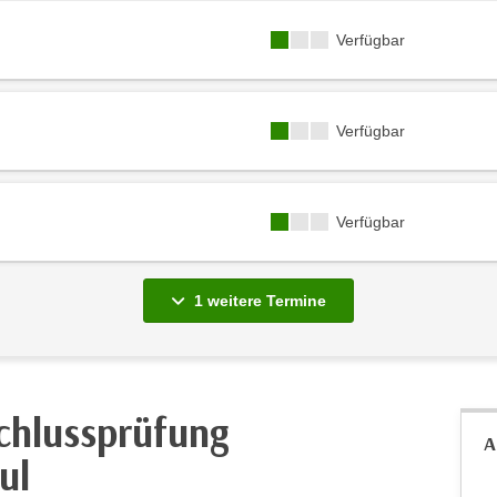
Kursverfügbarkeit:
Verfügbar
Kursverfügbarkeit:
Verfügbar
Kursverfügbarkeit:
Verfügbar
vergange
1 weitere
Termine
chlussprüfung
A
ul