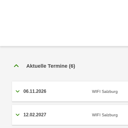
r
c
n
h
u
C
r
o
C
o
o
k
o
i
k
e
i
s
e
Aktuelle Termine
(
6
)
v
s
o
,
n
d
U
i
06.11.2026
WIFI Salzburg
S
e
-
f
a
ü
12.02.2027
WIFI Salzburg
m
r
e
d