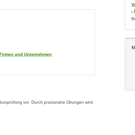
V
-
B
S
ür Firmen und Unternehmen
chlussprüfung vor. Durch praxisnahe Übungen wird