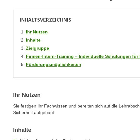
m
t
e
e
n
INHALTSVERZEICHNIS
n
e
o
Ihr Nutzen
i
t
Inhalte
n
w
Zielgruppe
s
e
e
Firmen-Intern-Training – Individuelle Schulungen f
n
t
Förderungsmöglichkeiten
d
z
i
e
g
n
s
,
Ihr Nutzen
i
w
n
Sie festigen Ihr Fachwissen und bereiten sich auf die Lehrabs
e
d
Sicherheit aufgebaut.
l
.
c
W
Inhalte
h
e
e