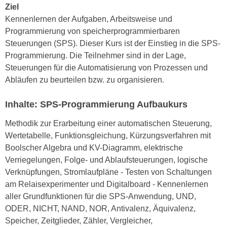
h
Ziel
e
u
Kennenlernen der Aufgaben, Arbeitsweise und
r
t
Programmierung von speicherprogrammierbaren
e
z
Steuerungen (SPS). Dieser Kurs ist der Einstieg in die SPS-
n
a
Programmierung. Die Teilnehmer sind in der Lage,
“
b
Steuerungen für die Automatisierung von Prozessen und
k
k
Abläufen zu beurteilen bzw. zu organisieren.
l
o
i
m
Inhalte: SPS-Programmierung Aufbaukurs
c
m
k
Methodik zur Erarbeitung einer automatischen Steuerung,
e
e
Wertetabelle, Funktionsgleichung, Kürzungsverfahren mit
n
n
Boolscher Algebra und KV-Diagramm, elektrische
z
,
Verriegelungen, Folge- und Ablaufsteuerungen, logische
w
v
Verknüpfungen, Stromlaufpläne - Testen von Schaltungen
i
e
am Relaisexperimenter und Digitalboard - Kennenlernen
s
r
aller Grundfunktionen für die SPS-Anwendung, UND,
c
w
ODER, NICHT, NAND, NOR, Antivalenz, Äquivalenz,
h
e
Speicher, Zeitglieder, Zähler, Vergleicher,
e
n