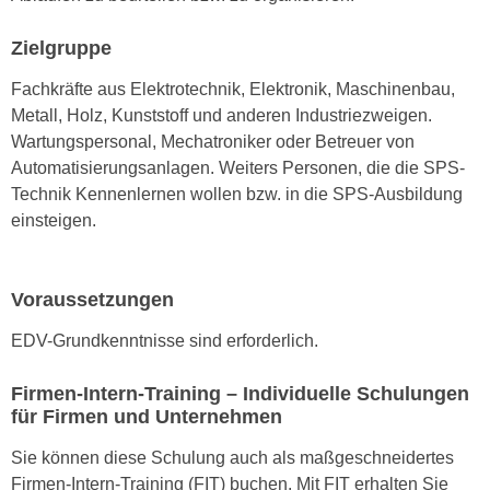
r
a
t
Zielgruppe
b
e
e
C
Fachkräfte aus Elektrotechnik, Elektronik, Maschinenbau,
n
o
Metall, Holz, Kunststoff und anderen Industriezweigen.
.
o
Wartungspersonal, Mechatroniker oder Betreuer von
W
k
Automatisierungsanlagen. Weiters Personen, die die SPS-
e
i
Technik Kennenlernen wollen bzw. in die SPS-Ausbildung
n
e
einsteigen.
n
s
S
z
i
u
Voraussetzungen
e
A
d
EDV-Grundkenntnisse sind erforderlich.
n
e
a
Firmen-Intern-Training – Individuelle Schulungen
r
l
für Firmen und Unternehmen
C
y
o
s
Sie können diese Schulung auch als maßgeschneidertes
o
e
Firmen-Intern-Training (FIT) buchen. Mit FIT erhalten Sie