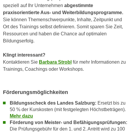
k
z
speziell auf Ihr Unternehmen
abgestimmte
i
w
praxisorientierte Aus- und Weiterbildungsprogramme.
e
e
Sie können Themenschwerpunkte, Inhalte, Zeitpunkt und
-
c
Ort des Trainings selbst definieren. Somit sparen Sie Zeit,
S
k
Ressourcen und haben die Chance auf optimalen
e
e
Bildungserfolg.
t
n
z
u
Klingt interessant?
u
n
Kontaktieren Sie
Barbara Strobl
für mehr Informationen zu
n
d
Trainings, Coachings oder Workshops.
g
u
z
m
u
f
Förderungsmöglichkeiten
s
ü
t
Bildungsscheck des Landes Salzburg:
Ersetzt bis zu
r
i
50 % der Kurskosten (mit festgelegten Höchstbeträgen).
S
m
Mehr dazu
i
m
Förderung von Meister- und Befähigungsprüfungen:
e
Die
Prüfungsgebühr für den 1. und 2. Antritt wird zu 100
e
r