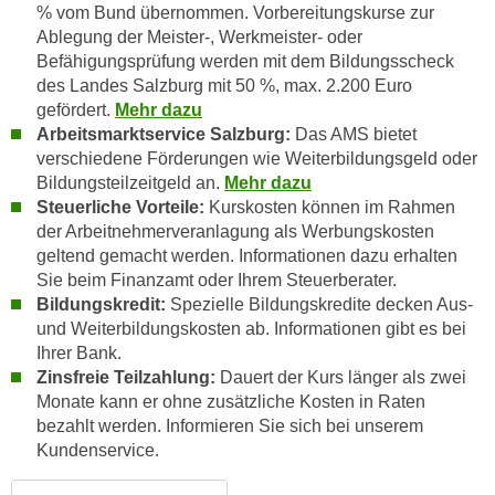
% vom Bund übernommen. Vorbereitungskurse zur
n
e
Ablegung der Meister-, Werkmeister- oder
,
l
Befähigungsprüfung werden mit dem Bildungsscheck
g
e
des Landes Salzburg mit 50 %, max. 2.200 Euro
e
v
gefördert.
Mehr dazu
l
a
Arbeitsmarktservice Salzburg:
Das AMS bietet
a
n
verschiedene Förderungen wie Weiterbildungsgeld oder
n
Bildungsteilzeitgeld an.
Mehr dazu
t
g
Steuerliche Vorteile:
Kurskosten können im Rahmen
e
e
der Arbeitnehmerveranlagung als Werbungskosten
I
n
geltend gemacht werden. Informationen dazu erhalten
n
Sie beim Finanzamt oder Ihrem Steuerberater.
I
h
Bildungskredit:
Spezielle Bildungskredite decken Aus-
h
a
und Weiterbildungskosten ab. Informationen gibt es bei
r
l
Ihrer Bank.
e
t
Zinsfreie Teilzahlung:
Dauert der Kurs länger als zwei
d
e
Monate kann er ohne zusätzliche Kosten in Raten
u
a
bezahlt werden. Informieren Sie sich bei unserem
r
n
Kundenservice.
c
z
h