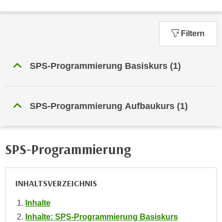
n
h
u
C
r
Filtern
o
C
o
o
k
o
SPS-Programmierung Basiskurs
(1)
i
k
e
i
s
e
SPS-Programmierung Aufbaukurs
(1)
v
s
o
,
n
d
U
SPS-Programmierung
i
S
e
-
f
a
ü
INHALTSVERZEICHNIS
m
r
e
Inhalte
d
r
Inhalte: SPS-Programmierung Basiskurs
i