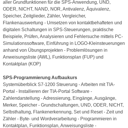
aller Grundfunktionen für die SPS-Anwendung, UND,
e
e
ODER, NICHT, NAND, NOR, Antivalenz, Äquivalenz,
n
n
Speicher, Zeitglieder, Zähler, Vergleicher,
e
o
Flankenauswertung - Umsetzen von kontaktbehafteten und
i
t
digitalen Schaltungen in SPS-Steuerungen, praktische
n
w
Beispiele, Prüfen, Analysieren und Fehlersuche mittels PC-
s
e
Simulationssoftware, Einführung in LOGO-Kleinsteuerungen
e
n
anhand von Übungsprojekten - Problemlösungen in
t
d
Anweisungsliste (AWL), Funktionsplan (FUP) und
z
i
Kontaktplan (KOP)
e
g
n
s
SPS-Programmierung Aufbaukurs
,
i
Systemüberblick S7-1200 Steuerung - Arbeiten mit TIA-
w
n
Portal - Installieren der TIA-Portal Software -
e
d
Zahlendarstellung - Adressierung, Eingänge, Ausgänge,
l
.
Merker, Speicher - Grundschaltungen, UND, ODER, NICHT,
c
W
Selbsthaltung, Flankenerkennung, Set und Reset - Zeit und
h
e
Zähler - Byte- und Wordverarbeitung - Programmieren in
e
n
Kontaktplan, Funktionsplan, Anweisungsliste -
s