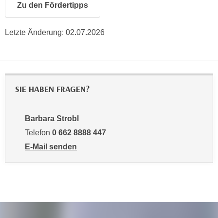
u
Zu den Fördertipps
d
z
i
e
Letzte Änderung:
02.07.2026
e
i
C
g
o
e
o
n
k
.
SIE HABEN FRAGEN?
i
U
e
m
s
Barbara Strobl
I
e
h
Telefon
0 662 8888 447
r
n
E-Mail senden
h
e
an Barbara Strobl: mailto:bstrobl@wifisalzburg.at
o
n
b
d
e
a
n
r
e
ü