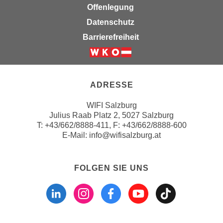
Offenlegung
a
h
t
Datenschutz
m
e
e
Barrierefreiheit
n
O
a
n
Weiter zur Website der Wirts
u
l
c
i
ADRESSE
h
n
a
WIFI Salzburg
e
n
Julius Raab Platz 2, 5027 Salzburg
-
T:
+43/662/8888-411
, F: +43/662/8888-600
U
J
E-Mail:
info@wifisalzburg.at
n
o
t
u
e
r
FOLGEN SIE UNS
r
n
Folgen sie uns a
Folgen sie u
Folgen si
Folgen 
Folge
n
e
e
y
h
z
m