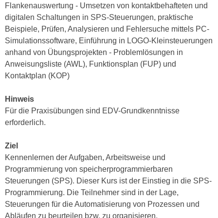
Flankenauswertung - Umsetzen von kontaktbehafteten und
n
d
digitalen Schaltungen in SPS-Steuerungen, praktische
E
e
Beispiele, Prüfen, Analysieren und Fehlersuche mittels PC-
U
n
Simulationssoftware, Einführung in LOGO-Kleinsteuerungen
-
w
anhand von Übungsprojekten - Problemlösungen in
U
i
Anweisungsliste (AWL), Funktionsplan (FUP) und
S
r
Kontaktplan (KOP)
A
z
u
i
Hinweis
n
e
Für die Praxisübungen sind EDV-Grundkenntnisse
t
l
erforderlich.
e
o
r
r
Ziel
w
i
Kennenlernen der Aufgaben, Arbeitsweise und
o
e
Programmierung von speicherprogrammierbaren
r
n
Steuerungen (SPS). Dieser Kurs ist der Einstieg in die SPS-
f
t
Programmierung. Die Teilnehmer sind in der Lage,
e
i
Steuerungen für die Automatisierung von Prozessen und
n
e
Abläufen zu beurteilen bzw. zu organisieren.
h