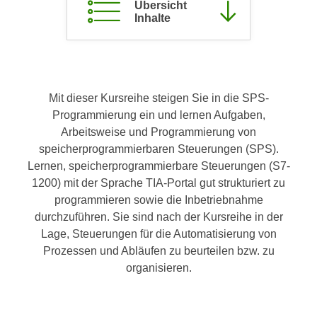
Übersicht
c
i
Inhalte
h
m
t
m
e
u
n
n
S
Mit dieser Kursreihe steigen Sie in die SPS-
g
i
Programmierung ein und lernen Aufgaben,
v
e
Arbeitsweise und Programmierung von
e
,
speicherprogrammierbaren Steuerungen (SPS).
r
d
Lernen, speicherprogrammierbare Steuerungen (S7-
w
a
1200) mit der Sprache TIA-Portal gut strukturiert zu
e
s
programmieren sowie die Inbetriebnahme
n
s
durchzuführen. Sie sind nach der Kursreihe in der
d
w
Lage, Steuerungen für die Automatisierung von
e
i
Prozessen und Abläufen zu beurteilen bzw. zu
n
r
organisieren.
w
a
i
u
r
c