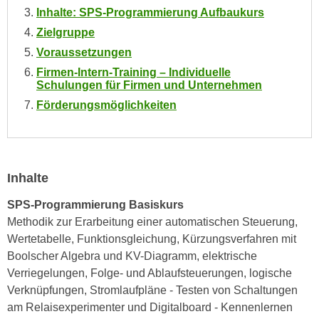
i
e
Inhalte: SPS-Programmierung Aufbaukurs
k
F
Zielgruppe
a
u
Voraussetzungen
n
n
Firmen-Intern-Training – Individuelle
i
k
Schulungen für Firmen und Unternehmen
s
t
Förderungsmöglichkeiten
c
i
h
o
e
n
n
d
U
Inhalte
e
n
r
SPS-Programmierung Basiskurs
t
W
Methodik zur Erarbeitung einer automatischen Steuerung,
e
e
Wertetabelle, Funktionsgleichung, Kürzungsverfahren mit
r
b
Boolscher Algebra und KV-Diagramm, elektrische
n
s
Verriegelungen, Folge- und Ablaufsteuerungen, logische
e
e
Verknüpfungen, Stromlaufpläne - Testen von Schaltungen
h
i
am Relaisexperimenter und Digitalboard - Kennenlernen
m
t