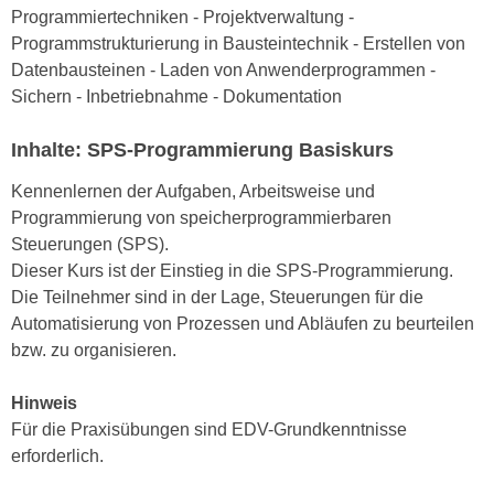
n
Programmiertechniken - Projektverwaltung -
i
S
Programmstrukturierung in Bausteintechnik - Erstellen von
c
i
Datenbausteinen - Laden von Anwenderprogrammen -
h
e
Sichern - Inbetriebnahme - Dokumentation
n
a
i
u
Inhalte: SPS-Programmierung Basiskurs
c
f
h
Kennenlernen der Aufgaben, Arbeitsweise und
„
t
Programmierung von speicherprogrammierbaren
A
d
Steuerungen (SPS).
l
e
Dieser Kurs ist der Einstieg in die SPS-Programmierung.
l
m
Die Teilnehmer sind in der Lage, Steuerungen für die
e
D
Automatisierung von Prozessen und Abläufen zu beurteilen
a
a
bzw. zu organisieren.
k
t
z
e
Hinweis
e
n
Für die Praxisübungen sind EDV-Grundkenntnisse
p
s
erforderlich.
t
c
i