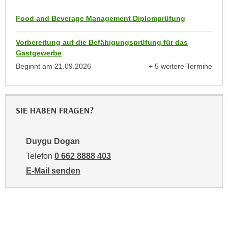
n
b
p
Food and Beverage Management Diplomprüfung
e
e
r
r
Vorbereitung auf die Befähigungsprüfung für das
h
s
Gastgewerbe
i
o
Beginnt am
21.09.2026
+ 5 weitere Termine
n
anzeigen
n
a
e
u
n
s
SIE HABEN FRAGEN?
b
e
e
i
z
Duygu Dogan
n
o
e
Telefon
0 662 8888 403
g
a
E-Mail senden
e
n
an Duygu Dogan: mailto:ddogan@wifisalzburg.at
n
g
e
e
n
n
D
e