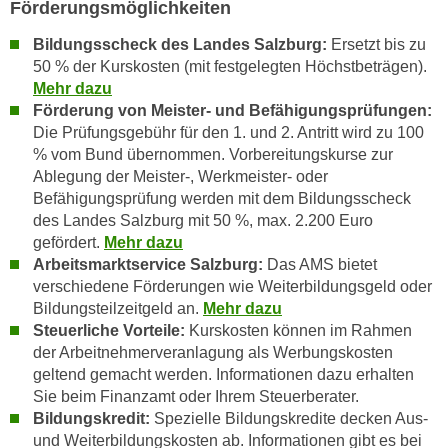
Förderungsmöglichkeiten
n
e
,
Bildungsscheck des Landes Salzburg:
Ersetzt bis zu
l
g
50 % der Kurskosten (mit festgelegten Höchstbeträgen).
e
e
Mehr dazu
v
Förderung von Meister- und Befähigungsprüfungen:
l
a
Die
Prüfungsgebühr für den 1. und 2. Antritt wird zu 100
a
n
% vom Bund übernommen. Vorbereitungskurse zur
n
t
Ablegung der Meister-, Werkmeister- oder
g
e
Befähigungsprüfung werden mit dem Bildungsscheck
e
I
des Landes Salzburg mit 50 %, max. 2.200 Euro
n
n
gefördert.
Mehr dazu
I
h
Arbeitsmarktservice Salzburg:
Das AMS bietet
h
verschiedene Förderungen wie Weiterbildungsgeld oder
a
r
Bildungsteilzeitgeld an.
Mehr dazu
l
e
Steuerliche Vorteile:
Kurskosten können im Rahmen
t
d
der Arbeitnehmerveranlagung als Werbungskosten
e
geltend gemacht werden. Informationen dazu erhalten
u
a
Sie beim Finanzamt oder Ihrem Steuerberater.
r
n
Bildungskredit:
Spezielle Bildungskredite decken Aus-
c
z
und Weiterbildungskosten ab. Informationen gibt es bei
h