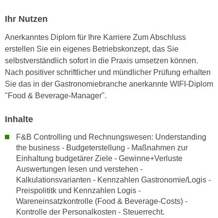
n
i
S
Ihr Nutzen
c
i
h
Anerkanntes Diplom für Ihre Karriere Zum Abschluss
e
n
erstellen Sie ein eigenes Betriebskonzept, das Sie
a
i
selbstverständlich sofort in die Praxis umsetzen können.
u
c
Nach positiver schriftlicher und mündlicher Prüfung erhalten
f
h
Sie das in der Gastronomiebranche anerkannte WIFI-Diplom
„
t
"Food & Beverage-Manager".
A
d
l
e
Inhalte
l
m
e
F&B Controlling und Rechnungswesen: Understanding
D
a
the business - Budgeterstellung - Maßnahmen zur
a
k
Einhaltung budgetärer Ziele - Gewinne+Verluste
t
z
Auswertungen lesen und verstehen -
e
e
Kalkulationsvarianten - Kennzahlen Gastronomie/Logis -
n
p
Preispolititk und Kennzahlen Logis -
s
Wareneinsatzkontrolle (Food & Beverage-Costs) -
t
c
Kontrolle der Personalkosten - Steuerrecht.
i