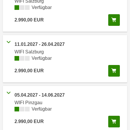
WIFI Salzburg
i
e
Kursverfügbarkeit:
Verfügbar
k
F
a
u
In de
2.990,00
EUR
n
n
i
k
s
t
c
11.01.2027
-
26.04.2027
i
h
WIFI Salzburg
o
e
Kursverfügbarkeit:
Verfügbar
n
n
d
In de
2.990,00
EUR
U
e
n
r
t
W
e
e
05.04.2027
-
14.06.2027
r
b
WIFI Pinzgau
n
s
Kursverfügbarkeit:
Verfügbar
e
e
h
In de
2.990,00
EUR
i
m
t