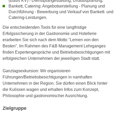
(Basis KV) - Dienstplangestaltung, Urlaubsplanung.
n
d
Bankett, Catering: Angebotserstellung - Planung und
E
Durchführung - Bewerbung und Verkauf von Bankett- und
e
U
Catering-Leistungen.
n
-
w
Die entscheidenden Tools für eine langfristige
U
i
Erfolgssicherung in der Gastronomie und Hotellerie
S
r
erarbeiten Sie sich nach dem Motto "Lernen von den
A
z
Besten". Im Rahmen des F&B Management Lehrganges
u
i
finden Expertengespräche und Betriebsbesichtigungen mit
n
e
erfolgreichen Unternehmen der jeweiligen Stadt statt.
t
l
e
o
Ganztagsexkursion: Wir organisieren
r
r
Führungen/Betriebsbesichtigungen in namhaften
w
i
Unternehmen in der Region. Sie dürfen einen Blick hinter
o
e
die Kulissen wagen und erhalten Infos zum Konzept,
r
n
Philosophie und gastronomischer Ausrichtung.
f
t
e
i
Zielgruppe
n
e
h