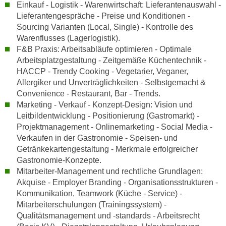
h
Einkauf - Logistik - Warenwirtschaft: Lieferantenauswahl -
e
u
Lieferantengespräche - Preise und Konditionen -
r
Sourcing Varianten (Local, Single) - Kontrolle des
t
e
Warenflusses (Lagerlogistik).
z
n
F&B Praxis: Arbeitsabläufe optimieren - Optimale
a
“
Arbeitsplatzgestaltung - Zeitgemäße Küchentechnik -
b
k
HACCP - Trendy Cooking - Vegetarier, Veganer,
k
l
Allergiker und Unverträglichkeiten - Selbstgemacht &
o
i
Convenience - Restaurant, Bar - Trends.
m
c
Marketing - Verkauf - Konzept-Design: Vision und
m
Leitbildentwicklung - Positionierung (Gastromarkt) -
k
e
Projektmanagement - Onlinemarketing - Social Media -
e
n
Verkaufen in der Gastronomie - Speisen- und
n
z
Getränkekartengestaltung - Merkmale erfolgreicher
,
Gastronomie-Konzepte.
w
v
Mitarbeiter-Management und rechtliche Grundlagen:
i
e
Akquise - Employer Branding - Organisationsstrukturen -
s
r
Kommunikation, Teamwork (Küche - Service) -
c
w
Mitarbeiterschulungen (Trainingssystem) -
h
e
Qualitätsmanagement und -standards - Arbeitsrecht
e
n