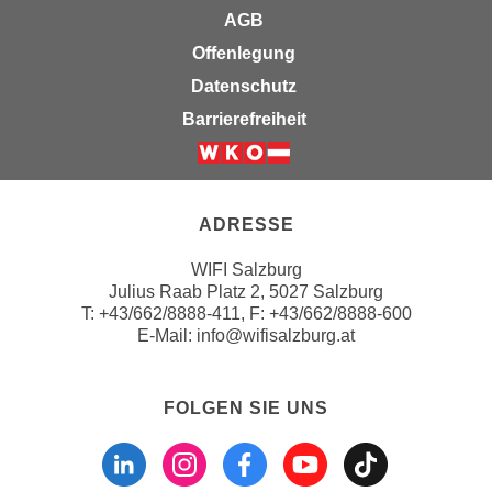
u
AGB
e
b
n
Offenlegung
i
i
Datenschutz
e
n
t
Barrierefreiheit
d
e
e
n
Weiter zur Website der Wirts
n
,
U
w
ADRESSE
S
e
A
WIFI Salzburg
r
,
Julius Raab Platz 2, 5027 Salzburg
d
T:
+43/662/8888-411
, F: +43/662/8888-600
b
e
E-Mail:
info@wifisalzburg.at
e
n
i
w
w
e
FOLGEN SIE UNS
e
i
Folgen sie uns a
Folgen sie u
Folgen si
Folgen 
Folge
l
t
c
e