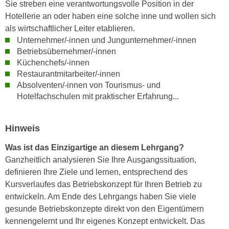
r
Sie streben eine verantwortungsvolle Position in der
a
t
Hotellerie an oder haben eine solche inne und wollen sich
b
e
als wirtschaftlicher Leiter etablieren.
e
Unternehmer/-innen und Jungunternehmer/-innen
C
n
Betriebsübernehmer/-innen
o
.
Küchenchefs/-innen
o
W
Restaurantmitarbeiter/-innen
k
Absolventen/-innen von Tourismus- und
e
i
Hotelfachschulen mit praktischer Erfahrung...
n
e
n
s
S
z
Hinweis
i
u
e
Was ist das Einzigartige an diesem Lehrgang?
A
d
Ganzheitlich analysieren Sie Ihre Ausgangssituation,
n
e
definieren Ihre Ziele und lernen, entsprechend des
a
r
Kursverlaufes das Betriebskonzept für Ihren Betrieb zu
l
C
entwickeln. Am Ende des Lehrgangs haben Sie viele
y
o
gesunde Betriebskonzepte direkt von den Eigentümern
s
o
kennengelernt und Ihr eigenes Konzept entwickelt. Das
e