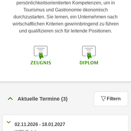
n
persönlichkeitsorientierten Kompetenzen, um in
h
u
Tourismus und Gastronomie ökonomisch
C
r
durchzustarten. Sie lernen, ein Unternehmen nach
o
C
wirtschaftlichen Kriterien gewinnbringend zu führen
o
o
und qualifizieren sich für leitende Positionen.
k
o
i
k
e
i
s
e
v
s
o
,
n
d
U
i
S
e
-
Aktuelle Termine
(
3
)
Filtern
f
a
ü
m
r
e
d
02.11.2026
-
18.01.2027
r
i