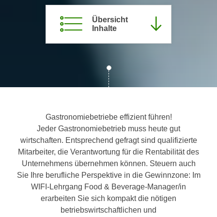
c
i
h
Übersicht
m
Inhalte
t
m
e
u
n
n
S
g
i
v
e
e
,
r
d
w
Gastronomiebetriebe effizient führen!
a
e
Jeder Gastronomiebetrieb muss heute gut
s
n
wirtschaften. Entsprechend gefragt sind qualifizierte
s
d
Mitarbeiter, die Verantwortung für die Rentabilität des
w
e
Unternehmens übernehmen können. Steuern auch
i
n
Sie Ihre berufliche Perspektive in die Gewinnzone: Im
r
w
WIFI-Lehrgang Food & Beverage-Manager/in
a
i
erarbeiten Sie sich kompakt die nötigen
u
r
betriebswirtschaftlichen und
c