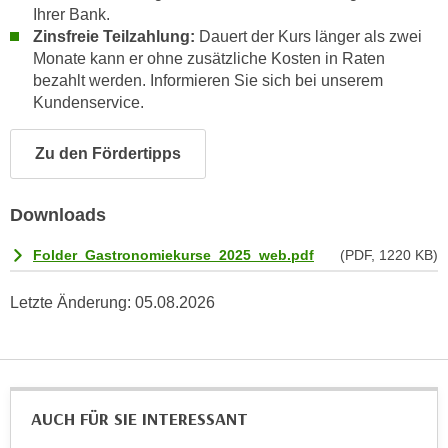
u
Ihrer Bank.
d
z
Zinsfreie Teilzahlung:
Dauert der Kurs länger als zwei
i
e
Monate kann er ohne zusätzliche Kosten in Raten
e
i
bezahlt werden. Informieren Sie sich bei unserem
C
Kundenservice.
g
o
e
o
n
Zu den Fördertipps
k
.
i
U
Downloads
e
m
s
I
Folder_Gastronomiekurse_2025_web.pdf
(PDF, 1220 KB)
e
h
r
n
Letzte Änderung:
05.08.2026
h
e
o
n
b
d
e
a
n
r
AUCH FÜR SIE INTERESSANT
e
ü