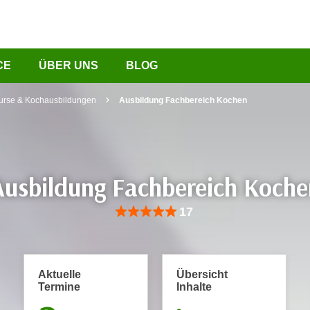
CE
ÜBER UNS
BLOG
urse & Kochausbildungen
Ausbildung Fachbereich Kochen
Ausbildung Fachbereich Koche
Bewertung: Anzahl 17, Durchschnittliche Be
17
Aktuelle
Übersicht
Termine
Inhalte