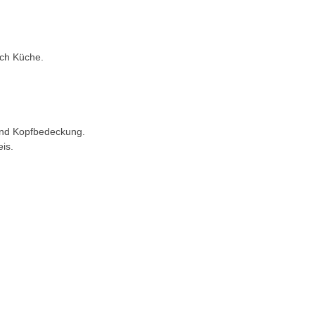
ich Küche.
 und Kopfbedeckung.
is.