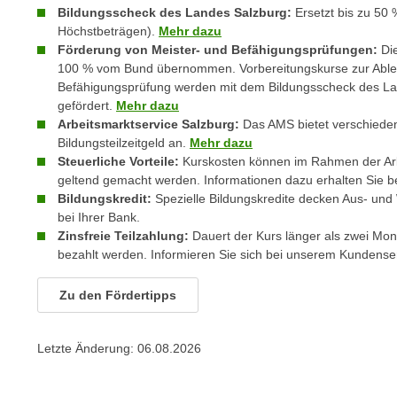
c
i
Bildungsscheck des Landes Salzburg:
Ersetzt bis zu 50 
h
e
Höchstbeträgen).
Mehr dazu
u
Förderung von Meister- und Befähigungsprüfungen:
Di
r
t
100 % vom Bund übernommen. Vorbereitungskurse zur Ableg
e
Befähigungsprüfung werden mit dem Bildungsscheck des La
z
n
gefördert.
Mehr dazu
a
“
Arbeitsmarktservice Salzburg:
Das AMS bietet verschiede
b
k
Bildungsteilzeitgeld an.
Mehr dazu
k
l
Steuerliche Vorteile:
Kurskosten können im Rahmen der Ar
o
i
geltend gemacht werden. Informationen dazu erhalten Sie b
m
Bildungskredit:
Spezielle Bildungskredite decken Aus- und 
c
m
bei Ihrer Bank.
k
Zinsfreie Teilzahlung:
Dauert der Kurs länger als zwei Mon
e
e
bezahlt werden. Informieren Sie sich bei unserem Kundenser
n
n
z
,
Zu den Fördertipps
w
v
i
e
s
Letzte Änderung:
06.08.2026
r
c
w
h
e