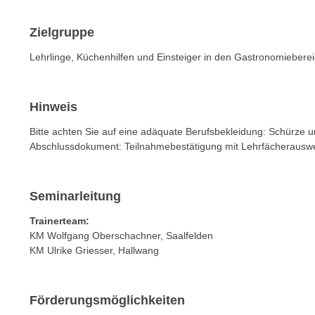
n
s
n
i
Zielgruppe
S
c
i
Lehrlinge, Küchenhilfen und Einsteiger in den Gastronomiebere
h
e
n
a
i
u
Hinweis
c
f
h
Bitte achten Sie auf eine adäquate Berufsbekleidung: Schürze
„
Abschlussdokument: Teilnahmebestätigung mit Lehrfächerauswe
t
A
d
l
e
l
Seminarleitung
m
e
D
Trainerteam:
a
a
KM Wolfgang Oberschachner, Saalfelden
k
t
KM Ulrike Griesser, Hallwang
z
e
e
n
p
Förderungsmöglichkeiten
s
t