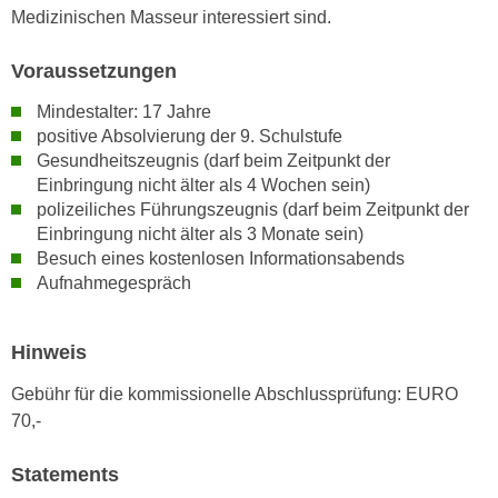
k
z
Medizinischen Masseur interessiert sind.
i
w
e
Voraussetzungen
e
-
c
Mindestalter: 17 Jahre
S
k
positive Absolvierung der 9. Schulstufe
e
e
Gesundheitszeugnis (darf beim Zeitpunkt der
t
n
Einbringung nicht älter als 4 Wochen sein)
z
u
polizeiliches Führungszeugnis (darf beim Zeitpunkt der
u
n
Einbringung nicht älter als 3 Monate sein)
n
d
Besuch eines kostenlosen Informationsabends
g
Aufnahmegespräch
u
z
m
u
f
Hinweis
s
ü
t
r
Gebühr für die kommissionelle Abschlussprüfung: EURO
i
S
70,-
m
i
m
e
Statements
e
r