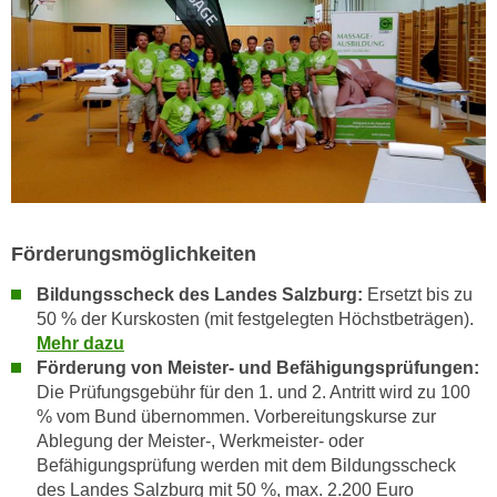
a
h
t
m
e
e
n
O
a
n
u
l
c
i
h
n
a
e
Förderungsmöglichkeiten
n
-
U
J
Bildungsscheck des Landes Salzburg:
Ersetzt bis zu
n
o
50 % der Kurskosten (mit festgelegten Höchstbeträgen).
t
Mehr dazu
u
e
Förderung von Meister- und Befähigungsprüfungen:
r
r
Die
Prüfungsgebühr für den 1. und 2. Antritt wird zu 100
n
n
% vom Bund übernommen. Vorbereitungskurse zur
e
Ablegung der Meister-, Werkmeister- oder
e
y
Befähigungsprüfung werden mit dem Bildungsscheck
h
z
des Landes Salzburg mit 50 %, max. 2.200 Euro
m