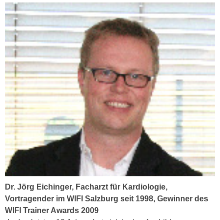
n
e
,
l
g
e
e
v
l
a
a
n
n
t
g
e
e
I
n
n
I
h
h
a
r
l
e
t
d
e
u
Dr. Jörg Eichinger, Facharzt für Kardiologie,
a
r
Vortragender im WIFI Salzburg seit 1998, Gewinner des
n
c
WIFI Trainer Awards 2009
z
h