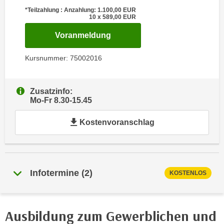
e
*Teilzahlung : Anzahlung: 1.100,00
EUR
e
10 x 589,00
EUR
n
n
e
für Termin: 19.10.2026 - 29.
Voranmeldung
o
i
t
n
Kursnummer: 75002016
w
s
e
e
n
Zusatzinfo:
t
d
Mo-Fr 8.30-15.45
z
i
e
g
Kostenvoranschlag
n
s
,
i
w
n
e
d
Infotermine
(
2
)
KOSTENLOS
l
.
c
W
h
e
e
Ausbildung zum Gewerblichen und
n
s