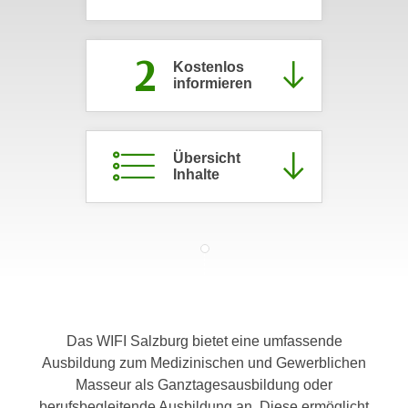
c
i
h
m
2
t
m
Kostenlos
e
informieren
u
n
n
S
g
i
v
Übersicht
e
e
Inhalte
,
r
d
w
a
e
s
n
s
d
w
e
i
n
Das WIFI Salzburg bietet eine umfassende
r
w
Ausbildung zum Medizinischen und Gewerblichen
a
i
Masseur als Ganztagesausbildung oder
u
r
berufsbegleitende Ausbildung an. Diese ermöglicht
c