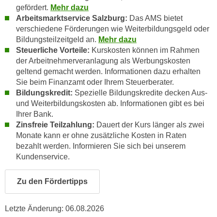
u
gefördert.
Mehr dazu
e
b
Arbeitsmarktservice Salzburg:
Das AMS bietet
n
i
verschiedene Förderungen wie Weiterbildungsgeld oder
i
e
Bildungsteilzeitgeld an.
Mehr dazu
n
t
Steuerliche Vorteile:
Kurskosten können im Rahmen
d
der Arbeitnehmerveranlagung als Werbungskosten
e
e
geltend gemacht werden. Informationen dazu erhalten
n
n
Sie beim Finanzamt oder Ihrem Steuerberater.
,
U
Bildungskredit:
Spezielle Bildungskredite decken Aus-
w
und Weiterbildungskosten ab. Informationen gibt es bei
S
e
Ihrer Bank.
A
r
Zinsfreie Teilzahlung:
Dauert der Kurs länger als zwei
,
d
Monate kann er ohne zusätzliche Kosten in Raten
b
e
bezahlt werden. Informieren Sie sich bei unserem
e
n
Kundenservice.
i
w
w
e
Zu den Fördertipps
e
i
l
t
Letzte Änderung:
06.08.2026
c
e