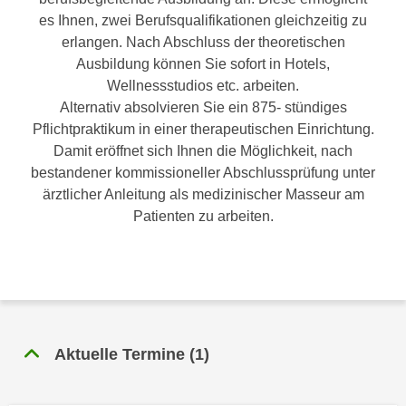
n
es Ihnen, zwei Berufsqualifikationen gleichzeitig zu
h
u
erlangen. Nach Abschluss der theoretischen
C
r
Ausbildung können Sie sofort in Hotels,
o
C
Wellnessstudios etc. arbeiten.
o
o
Alternativ absolvieren Sie ein 875- stündiges
k
o
Pflichtpraktikum in einer therapeutischen Einrichtung.
i
k
Damit eröffnet sich Ihnen die Möglichkeit, nach
e
i
bestandener kommissioneller Abschlussprüfung unter
s
e
ärztlicher Anleitung als medizinischer Masseur am
v
s
Patienten zu arbeiten.
o
,
n
d
U
i
S
e
-
f
a
ü
m
Aktuelle Termine
(
1
)
r
e
d
r
i