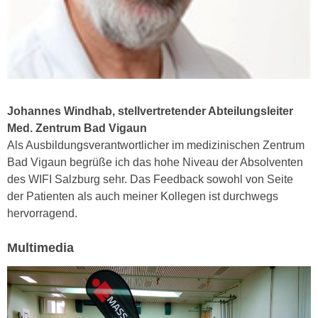
n
b
p
e
e
r
r
h
s
i
o
n
n
Johannes Windhab, stellvertretender Abteilungsleiter
a
e
Med. Zentrum Bad Vigaun
u
n
Als Ausbildungsverantwortlicher im medizinischen Zentrum
s
b
Bad Vigaun begrüße ich das hohe Niveau der Absolventen
e
e
des WIFI Salzburg sehr. Das Feedback sowohl von Seite
i
z
der Patienten als auch meiner Kollegen ist durchwegs
n
o
hervorragend.
e
g
a
e
Multimedia
n
n
g
e
e
n
n
D
e