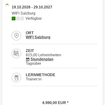
i
e
19.10.2026
-
29.10.2027
k
F
a
WIFI Salzburg
u
Kursverfügbarkeit:
Verfügbar
n
n
i
k
s
t
ORT
c
Standortinformationen zu
öffnen
WIFI Salzburg
i
h
o
e
n
ZEIT
n
d
815,00 Lehreinheiten
U
für Veranstaltung 75002016
Stundenplan
e
Tagsüber
n
r
t
W
e
LERNMETHODE
e
Trainer:in
r
b
n
s
e
e
h
i
6.990,00
EUR
m
t