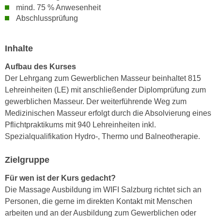
r
mind. 75 % Anwesenheit
a
t
Abschlussprüfung
b
e
e
C
n
Inhalte
o
.
o
Aufbau des Kurses
W
k
Der Lehrgang zum Gewerblichen Masseur beinhaltet 815
e
i
Lehreinheiten (LE) mit anschließender Diplomprüfung zum
n
e
gewerblichen Masseur. Der weiterführende Weg zum
n
s
Medizinischen Masseur erfolgt durch die Absolvierung eines
S
z
Pflichtpraktikums mit 940 Lehreinheiten inkl.
i
u
Spezialqualifikation Hydro-, Thermo und Balneotherapie.
e
A
d
n
Zielgruppe
e
a
r
l
Für wen ist der Kurs gedacht?
C
y
Die Massage Ausbildung im WIFI Salzburg richtet sich an
o
s
Personen, die gerne im direkten Kontakt mit Menschen
o
e
arbeiten und an der Ausbildung zum Gewerblichen oder