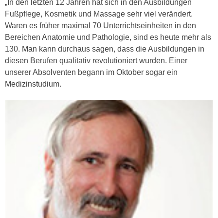
„In den letzten 12 Jahren hat sich in den Ausbildungen
u
d
Fußpflege, Kosmetik und Massage sehr viel verändert.
z
i
Waren es früher maximal 70 Unterrichtseinheiten in den
e
e
Bereichen Anatomie und Pathologie, sind es heute mehr als
i
C
130. Man kann durchaus sagen, dass die Ausbildungen in
g
o
diesen Berufen qualitativ revolutioniert wurden. Einer
e
o
unserer Absolventen begann im Oktober sogar ein
n
k
Medizinstudium.
.
i
U
e
m
s
I
e
h
r
n
h
e
o
n
b
d
e
a
n
r
e
ü