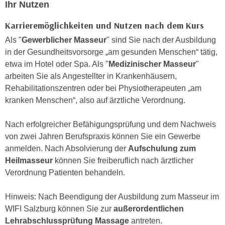
h
Ihr Nutzen
e
u
r
Karrieremöglichkeiten und Nutzen nach dem Kurs
t
e
z
Als "
Gewerblicher Masseur
" sind Sie nach der Ausbildung
n
a
in der Gesundheitsvorsorge „am gesunden Menschen“ tätig,
“
b
etwa im Hotel oder Spa. Als "
Medizinischer Masseur
"
k
k
arbeiten Sie als Angestellter in Krankenhäusern,
l
o
Rehabilitationszentren oder bei Physiotherapeuten „am
i
m
kranken Menschen“, also auf ärztliche Verordnung.
c
m
k
e
Nach erfolgreicher Befähigungsprüfung und dem Nachweis
e
n
von zwei Jahren Berufspraxis können Sie ein Gewerbe
n
z
anmelden. Nach Absolvierung der
Aufschulung zum
,
w
Heilmasseur
können Sie freiberuflich nach ärztlicher
v
i
Verordnung Patienten behandeln.
e
s
r
c
Hinweis: Nach Beendigung der Ausbildung zum Masseur im
w
h
WIFI Salzburg können Sie zur
außerordentlichen
e
e
Lehrabschlussprüfung Massage
antreten.
n