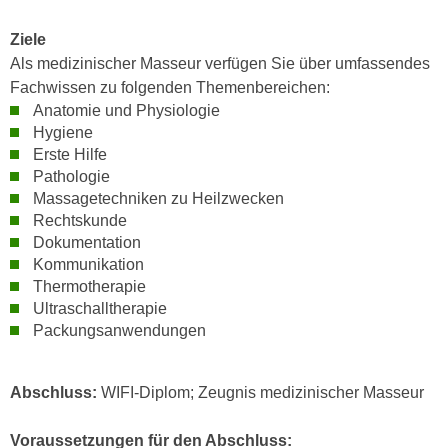
n
d
E
Ziele
e
U
Als medizinischer Masseur verfügen Sie über umfassendes
n
-
Fachwissen zu folgenden Themenbereichen:
w
Anatomie und Physiologie
U
i
Hygiene
S
r
Erste Hilfe
A
z
Pathologie
u
i
Massagetechniken zu Heilzwecken
n
e
Rechtskunde
t
l
Dokumentation
e
o
Kommunikation
r
Thermotherapie
r
w
Ultraschalltherapie
i
o
Packungsanwendungen
e
r
n
f
t
Abschluss:
WIFI-Diplom; Zeugnis medizinischer Masseur
e
i
n
e
Voraussetzungen für den Abschluss:
h