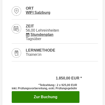
i
e
k
ORT
F
Standortinformationen zu
öffnen
WIFI Salzburg
a
u
n
n
i
k
ZEIT
s
56,00 Lehreinheiten
t
für Veranstaltung 88045016
Stundenplan
c
i
Tagsüber
h
o
e
n
LERNMETHODE
n
d
Trainer:in
U
e
n
r
t
W
e
e
1.850,00
EUR
r
b
*Teilzahlung : 2 x 925,00
EUR
n
s
inkl. Prüfungsvorbereitung, exkl. Prüfungsgebühr
e
e
für Termin: 22.02.2027 - 
Zur Buchung
h
i
m
t