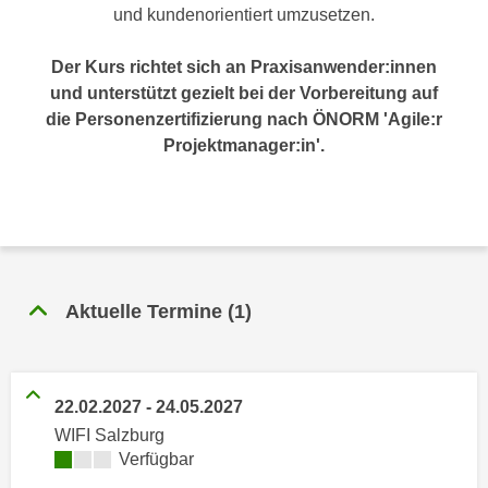
n
und kundenorientiert umzusetzen.
h
u
C
r
Der Kurs richtet sich an Praxisanwender:innen
o
C
und unterstützt gezielt bei der Vorbereitung auf
o
o
die Personenzertifizierung nach ÖNORM 'Agile:r
k
o
Projektmanager:in'.
i
k
e
i
s
e
v
s
o
,
n
d
Aktuelle Termine
(
1
)
U
i
S
e
-
f
a
ü
22.02.2027
-
24.05.2027
m
r
WIFI Salzburg
e
d
Kursverfügbarkeit:
Verfügbar
r
i