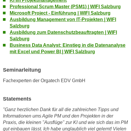
KI im Projektmanagement
n
Professional Scrum Master (PSM1) | WIFI Salzburg
e
,
Microsoft Project - Einführung | WIFI Salzburg
l
g
Ausbildung Management von IT-Projekten | WIFI
e
e
Salzburg
v
Ausbildung zum Datenschutzbeauftragten | WIFI
l
a
Salzburg
a
n
Business Data Analyst: Einstieg in die Datenanalyse
n
t
mit Excel und Power BI | WIFI Salzburg
g
e
e
I
n
Seminarleitung
n
I
h
Fachexperten der Orgatech EDV GmbH
h
a
r
l
e
t
Statements
d
e
"Ganz herzlichen Dank für all die zahlreichen Tipps und
u
a
Informationen ums Agile PM und den Projekten in der
r
n
Praxis, die kleinen "Ausflüge" zur KI und wie sich das im PM
c
z
gut einbauen lässt. Ich habe unglaublich viel gelernt! Vielen
h