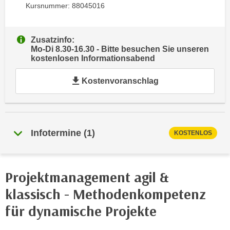
Kursnummer: 88045016
e
e
n
n
e
o
Zusatzinfo:
i
t
Mo-Di 8.30-16.30 - Bitte besuchen Sie unseren
n
kostenlosen Informationsabend
w
s
e
Kostenvoranschlag
e
n
t
d
z
i
e
g
n
Infotermine
(
1
)
KOSTENLOS
s
,
i
w
n
e
d
Projektmanagement agil &
l
.
klassisch - Methodenkompetenz
c
W
h
für dynamische Projekte
e
e
n
s