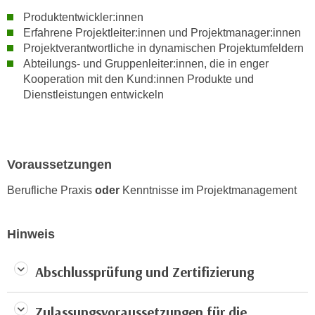
r
a
Produktentwickler:innen
t
Erfahrene Projektleiter:innen und Projektmanager:innen
b
e
Projektverantwortliche in dynamischen Projektumfeldern
e
C
Abteilungs- und Gruppenleiter:innen, die in enger
n
o
Kooperation mit den Kund:innen Produkte und
.
o
Dienstleistungen entwickeln
W
k
e
i
n
e
n
s
Voraussetzungen
S
z
i
Berufliche Praxis
oder
Kenntnisse im Projektmanagement
u
e
A
d
n
Hinweis
e
a
r
l
C
Abschlussprüfung und Zertifizierung
y
o
s
o
e
Zulassungsvoraussetzungen für die