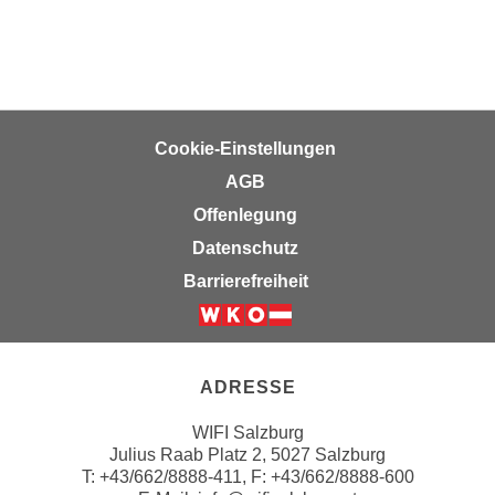
e
n
m
g
E
z
U
w
-
e
Cookie-Einstellungen
D
c
a
AGB
k
t
e
Offenlegung
e
u
Datenschutz
n
n
Barrierefreiheit
s
d
c
O
h
Weiter zur Website der Wirts
p
u
t
ADRESSE
t
i
z
m
WIFI Salzburg
r
i
Julius Raab Platz 2, 5027 Salzburg
e
e
T:
+43/662/8888-411
, F: +43/662/8888-600
c