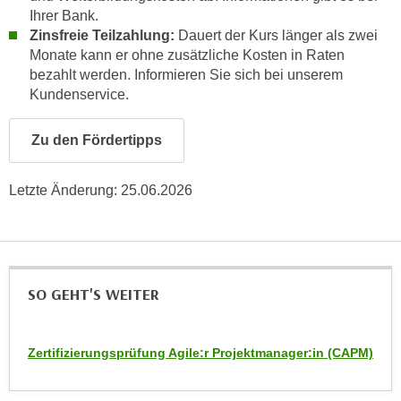
a
Ihrer Bank.
h
t
Zinsfreie Teilzahlung:
Dauert der Kurs länger als zwei
m
Monate kann er ohne zusätzliche Kosten in Raten
e
e
bezahlt werden. Informieren Sie sich bei unserem
n
O
Kundenservice.
a
n
u
l
Zu den Fördertipps
c
i
h
n
a
Letzte Änderung:
25.06.2026
e
n
-
U
J
n
o
t
u
SO GEHT'S WEITER
e
r
r
n
n
e
Zertifizierungsprüfung Agile:r Projektmanager:in (CAPM)
e
y
h
z
m