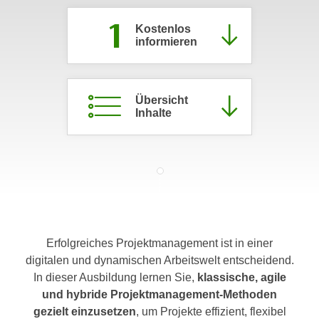
c
i
1
h
Kostenlos
m
informieren
t
m
e
u
n
n
S
Übersicht
g
Inhalte
i
v
e
e
,
r
d
w
a
e
s
n
s
d
w
e
Erfolgreiches Projektmanagement ist in einer
i
n
digitalen und dynamischen Arbeitswelt entscheidend.
r
w
In dieser Ausbildung lernen Sie,
klassische, agile
a
i
und hybride Projektmanagement-Methoden
u
r
gezielt einzusetzen
, um Projekte effizient, flexibel
c