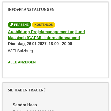
u
e
b
INFOVERANSTALTUNGEN
n
i
i
e
n
PRÄSENZ
KOSTENLOS
t
d
e
Ausbildung Projektmanagement agil und
e
n
klassisch (CAPM) - Informationsabend
n
,
Dienstag,
26.01.2027
,
18:00
-
20:00
U
w
WIFI Salzburg
S
e
A
r
ALLE ANZEIGEN
,
d
b
e
e
n
i
w
w
SIE HABEN FRAGEN?
e
e
i
l
t
Sandra Haas
c
e