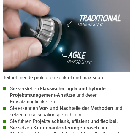
h
e
u
r
t
e
z
n
a
“
b
k
k
l
o
i
m
c
m
k
e
e
Teilnehmende profitieren konkret und praxisnah:
n
n
z
Sie verstehen
klassische, agile und hybride
,
w
Projektmanagement-Ansätze
und deren
v
Einsatzmöglichkeiten.
i
e
Sie erkennen
Vor- und Nachteile der Methoden
und
s
r
setzen diese situationsgerecht ein.
c
w
Sie führen Projekte
schlank, effizient und flexibel.
h
e
Sie setzen
Kundenanforderungen rasch
um.
e
n