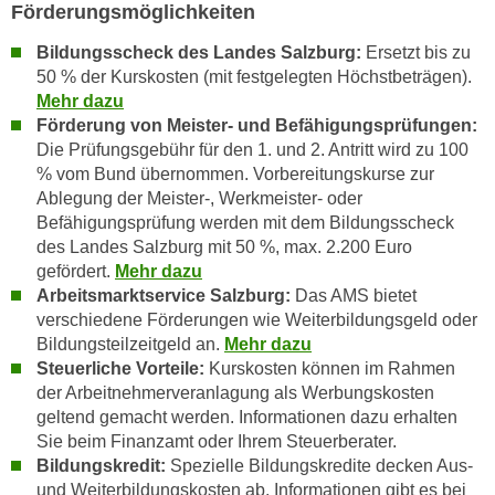
n
Förderungsmöglichkeiten
b
p
e
Bildungsscheck des Landes Salzburg:
Ersetzt bis zu
e
r
50 % der Kurskosten (mit festgelegten Höchstbeträgen).
r
h
Mehr dazu
s
i
Förderung von Meister- und Befähigungsprüfungen:
o
n
Die
Prüfungsgebühr für den 1. und 2. Antritt wird zu 100
n
% vom Bund übernommen. Vorbereitungskurse zur
a
e
Ablegung der Meister-, Werkmeister- oder
u
n
Befähigungsprüfung werden mit dem Bildungsscheck
s
b
des Landes Salzburg mit 50 %, max. 2.200 Euro
e
gefördert.
Mehr dazu
e
i
Arbeitsmarktservice Salzburg:
Das AMS bietet
z
n
verschiedene Förderungen wie Weiterbildungsgeld oder
o
e
Bildungsteilzeitgeld an.
Mehr dazu
g
a
Steuerliche Vorteile:
Kurskosten können im Rahmen
e
n
der Arbeitnehmerveranlagung als Werbungskosten
n
g
geltend gemacht werden. Informationen dazu erhalten
e
e
Sie beim Finanzamt oder Ihrem Steuerberater.
n
Bildungskredit:
Spezielle Bildungskredite decken Aus-
n
D
und Weiterbildungskosten ab. Informationen gibt es bei
e