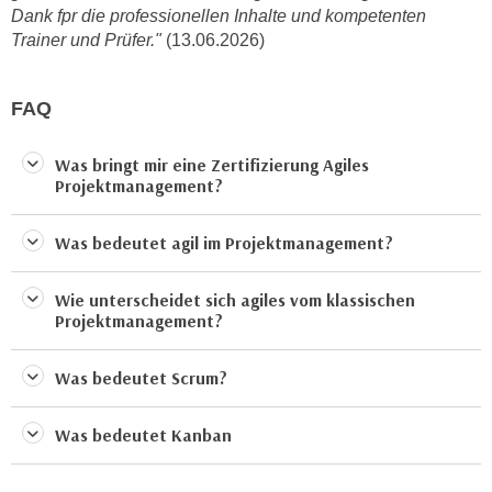
u
Dank fpr die professionellen Inhalte und kompetenten
d
z
Trainer und Prüfer."
(13.06.2026)
i
e
e
i
C
FAQ
g
o
e
o
Was bringt mir eine Zertifizierung Agiles
n
k
Projektmanagement?
.
i
U
e
Was bedeutet agil im Projektmanagement?
m
s
I
e
h
Wie unterscheidet sich agiles vom klassischen
r
Projektmanagement?
n
h
e
o
n
Was bedeutet Scrum?
b
d
e
a
Was bedeutet Kanban
n
r
e
ü