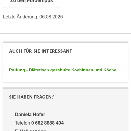
Zu den Fördertipps
n
b
p
e
e
Letzte Änderung:
06.08.2026
r
r
h
s
i
o
n
n
a
AUCH FÜR SIE INTERESSANT
e
u
n
s
b
e
Prüfung - Diätetisch geschulte Köchinnen und Köche
e
i
z
n
o
e
g
a
SIE HABEN FRAGEN?
e
n
n
g
e
Daniela Hofer
e
n
Telefon
0 662 8888 404
n
D
e