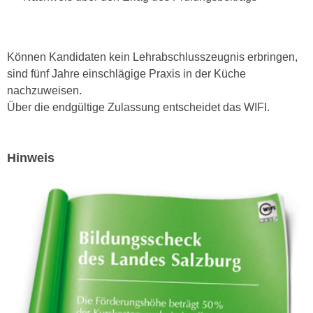
k
z
i
w
e
e
-
Können Kandidaten kein Lehrabschlusszeugnis erbringen,
c
S
sind fünf Jahre einschlägige Praxis in der Küche
k
e
nachzuweisen.
e
t
Über die endgültige Zulassung entscheidet das WIFI.
n
z
u
u
n
n
Hinweis
d
g
u
z
m
u
f
s
ü
t
r
i
S
m
i
m
e
e
r