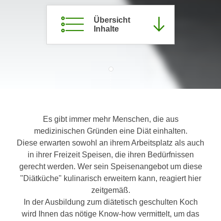
c
i
h
Übersicht
m
Inhalte
t
m
e
u
n
n
S
g
i
v
e
e
,
r
d
w
Es gibt immer mehr Menschen, die aus
a
e
medizinischen Gründen eine Diät einhalten.
s
n
Diese erwarten sowohl an ihrem Arbeitsplatz als auch
s
d
in ihrer Freizeit Speisen, die ihren Bedürfnissen
w
e
gerecht werden. Wer sein Speisenangebot um diese
i
n
"Diätküche" kulinarisch erweitern kann, reagiert hier
r
w
zeitgemäß.
a
i
In der Ausbildung zum diätetisch geschulten Koch
u
r
wird Ihnen das nötige Know-how vermittelt, um das
c