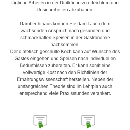
n
tägliche Arbeiten in der Diätküche zu erleichtern und
h
u
Unsicherheiten abzubauen.
C
r
o
C
Darüber hinaus können Sie damit auch dem
o
o
wachsenden Anspruch nach gesunden und
k
o
schmackhaften Speisen in der Gastronomie
i
k
nachkommen.
e
i
Der diätetisch geschulte Koch kann auf Wünsche des
s
e
Gastes eingehen und Speisen nach individuellen
v
s
Bedürfnissen zubereiten. Er kann somit eine
o
,
vollwertige Kost nach den Richtlinien der
n
d
Ernährungswissenschaft herstellen. Neben der
U
i
umfangreichen Theorie sind im Lehrplan auch
S
e
entsprechend viele Praxisstunden verankert.
-
f
a
ü
m
r
e
d
r
i