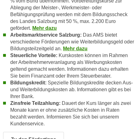
% vom Bund übernommen. Vorbereitungskurse zur
u
d
Ablegung der Meister-, Werkmeister- oder
z
Befähigungsprüfung werden mit dem Bildungsscheck
i
e
des Landes Salzburg mit 50 %, max. 2.200 Euro
e
i
gefördert.
Mehr dazu
C
g
Arbeitsmarktservice Salzburg:
Das AMS bietet
o
e
verschiedene Förderungen wie Weiterbildungsgeld oder
o
n
Bildungsteilzeitgeld an.
Mehr dazu
k
.
Steuerliche Vorteile:
Kurskosten können im Rahmen
i
U
der Arbeitnehmerveranlagung als Werbungskosten
e
geltend gemacht werden. Informationen dazu erhalten
m
s
Sie beim Finanzamt oder Ihrem Steuerberater.
I
e
Bildungskredit:
Spezielle Bildungskredite decken Aus-
h
r
und Weiterbildungskosten ab. Informationen gibt es bei
n
Ihrer Bank.
h
e
Zinsfreie Teilzahlung:
Dauert der Kurs länger als zwei
o
n
Monate kann er ohne zusätzliche Kosten in Raten
b
d
bezahlt werden. Informieren Sie sich bei unserem
e
a
Kundenservice.
n
r
e
ü