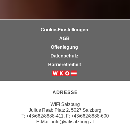
h
r
e
e
n
C
I
o
h
Cookie-Einstellungen
o
r
AGB
k
e
i
Offenlegung
D
e
Datenschutz
a
s
t
Barrierefreiheit
f
e
ü
n
Weiter zur Website der Wirts
r
k
M
e
ADRESSE
a
i
r
WIFI Salzburg
n
k
Julius Raab Platz 2, 5027 Salzburg
e
e
T:
+43/662/8888-411
, F: +43/662/8888-600
m
E-Mail:
info@wifisalzburg.at
t
d
i