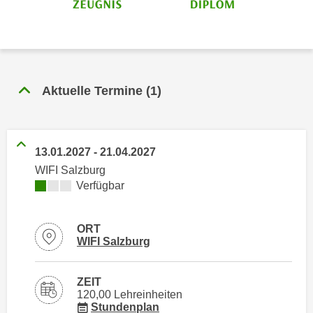
i
e
k
F
a
u
n
n
i
k
s
Aktuelle Termine
(
1
)
t
c
i
h
o
e
n
13.01.2027
-
21.04.2027
n
d
WIFI Salzburg
U
e
Kursverfügbarkeit:
Verfügbar
n
r
t
W
e
e
ORT
r
Standortinformationen zu
öffnen
WIFI Salzburg
b
n
s
e
e
ZEIT
h
120,00 Lehreinheiten
i
für Veranstaltung 41301016
m
Stundenplan
t