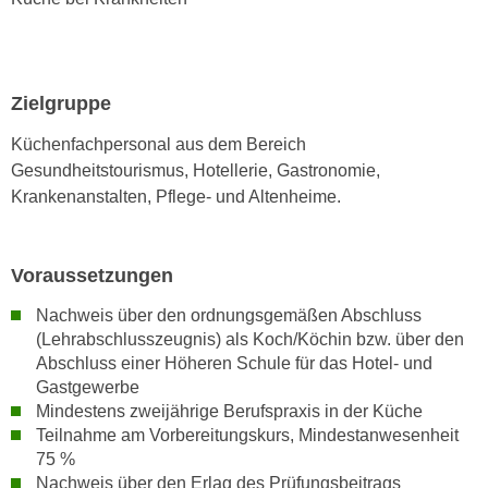
r
a
t
b
e
e
C
Zielgruppe
n
o
.
o
Küchenfachpersonal aus dem Bereich
W
k
Gesundheitstourismus, Hotellerie, Gastronomie,
e
i
Krankenanstalten, Pflege- und Altenheime.
n
e
n
s
S
z
Voraussetzungen
i
u
e
Nachweis über den ordnungsgemäßen Abschluss
A
d
(Lehrabschlusszeugnis) als Koch/Köchin bzw. über den
n
Abschluss einer Höheren Schule für das Hotel- und
e
a
Gastgewerbe
r
l
Mindestens zweijährige Berufspraxis in der Küche
C
y
Teilnahme am Vorbereitungskurs, Mindestanwesenheit
o
s
75 %
o
e
Nachweis über den Erlag des Prüfungsbeitrags