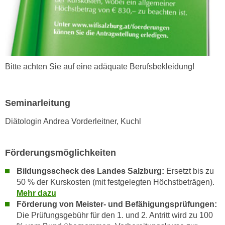
n
e
,
l
g
e
e
v
l
a
Bitte achten Sie auf eine adäquate Berufsbekleidung!
a
n
n
t
g
e
Seminarleitung
e
I
n
n
Diätologin Andrea Vorderleitner, Kuchl
I
h
h
a
Förderungsmöglichkeiten
r
l
e
t
Bildungsscheck des Landes Salzburg:
Ersetzt bis zu
d
e
50 % der Kurskosten (mit festgelegten Höchstbeträgen).
u
a
Mehr dazu
r
Förderung von Meister- und Befähigungsprüfungen:
n
c
Die
Prüfungsgebühr für den 1. und 2. Antritt wird zu 100
z
h