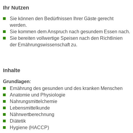
h
e
Ihr Nutzen
u
r
t
Sie können den Bedürfnissen Ihrer Gäste gerecht
e
z
werden.
n
a
Sie kommen dem Anspruch nach gesundem Essen nach.
“
b
Sie bereiten vollwertige Speisen nach den Richtlinien
k
der Ernährungswissenschaft zu.
k
l
o
i
m
c
m
k
Inhalte
e
e
n
Grundlagen
:
n
z
Ernährung des gesunden und des kranken Menschen
,
w
Anatomie und Physiologie
v
Nahrungsmittelchemie
i
e
Lebensmittelkunde
s
r
Nährwertberechnung
c
w
Diätetik
h
e
Hygiene (HACCP)
e
n