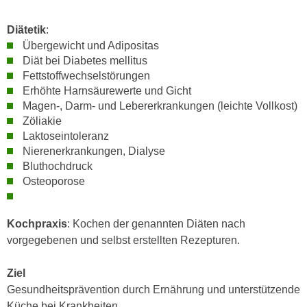
n
d
E
Diätetik
:
e
U
Übergewicht und Adipositas
n
-
Diät bei Diabetes mellitus
w
Fettstoffwechselstörungen
U
i
Erhöhte Harnsäurewerte und Gicht
S
r
Magen-, Darm- und Lebererkrankungen (leichte Vollkost)
A
z
Zöliakie
u
i
Laktoseintoleranz
n
e
Nierenerkrankungen, Dialyse
t
l
Bluthochdruck
e
o
Osteoporose
r
r
w
i
Kochpraxis
: Kochen der genannten Diäten nach
o
e
vorgegebenen und selbst erstellten Rezepturen.
r
n
f
t
Ziel
e
i
Gesundheitsprävention durch Ernährung und unterstützende
n
e
Küche bei Krankheiten
h