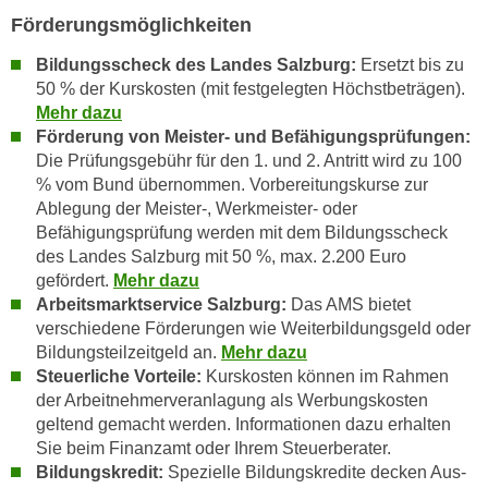
u
Förderungsmöglichkeiten
d
z
i
e
Bildungsscheck des Landes Salzburg:
Ersetzt bis zu
e
i
50 % der Kurskosten (mit festgelegten Höchstbeträgen).
C
g
Mehr dazu
o
Förderung von Meister- und Befähigungsprüfungen:
e
o
Die
Prüfungsgebühr für den 1. und 2. Antritt wird zu 100
n
k
% vom Bund übernommen. Vorbereitungskurse zur
.
i
Ablegung der Meister-, Werkmeister- oder
U
Befähigungsprüfung werden mit dem Bildungsscheck
e
m
des Landes Salzburg mit 50 %, max. 2.200 Euro
s
I
gefördert.
Mehr dazu
e
h
Arbeitsmarktservice Salzburg:
Das AMS bietet
r
n
verschiedene Förderungen wie Weiterbildungsgeld oder
h
e
Bildungsteilzeitgeld an.
Mehr dazu
o
n
Steuerliche Vorteile:
Kurskosten können im Rahmen
b
d
der Arbeitnehmerveranlagung als Werbungskosten
e
geltend gemacht werden. Informationen dazu erhalten
a
n
Sie beim Finanzamt oder Ihrem Steuerberater.
r
e
Bildungskredit:
Spezielle Bildungskredite decken Aus-
ü