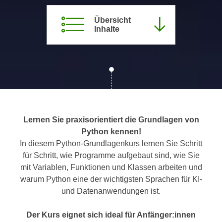
c
i
h
Übersicht
m
Inhalte
t
m
e
u
n
n
S
g
i
v
e
e
,
r
d
w
Lernen Sie praxisorientiert die Grundlagen von
a
e
Python kennen!
s
n
In diesem Python-Grundlagenkurs lernen Sie Schritt
s
d
für Schritt, wie Programme aufgebaut sind, wie Sie
w
e
mit Variablen, Funktionen und Klassen arbeiten und
i
n
warum Python eine der wichtigsten Sprachen für KI-
r
w
und Datenanwendungen ist.
a
i
u
r
Der Kurs eignet sich ideal für Anfänger:innen
c