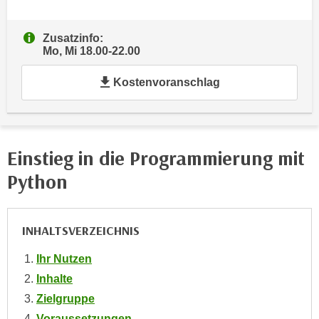
e
e
n
n
Zusatzinfo:
e
o
Mo, Mi 18.00-22.00
i
t
n
Kostenvoranschlag
w
s
e
e
n
t
d
z
Einstieg in die Programmierung mit
i
e
g
Python
n
s
,
i
w
n
INHALTSVERZEICHNIS
e
d
l
.
Ihr Nutzen
c
W
Inhalte
h
e
Zielgruppe
e
n
s
Voraussetzungen