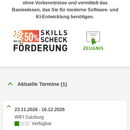
n
ohne Vorkenntnisse und vermittelt das
h
u
Basiswissen, das Sie für moderne Software- und
C
r
KI-Entwicklung benötigen.
o
C
o
o
k
o
i
k
e
i
s
e
v
s
o
,
n
d
U
Aktuelle Termine
(
1
)
i
S
e
-
f
a
ü
23.11.2026
-
16.12.2026
m
r
WIFI Salzburg
e
d
Kursverfügbarkeit:
Verfügbar
r
i