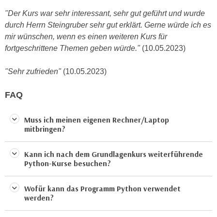
n
e
"Der Kurs war sehr interessant, sehr gut geführt und wurde
,
l
durch Herrn Steingruber sehr gut erklärt. Gerne würde ich es
g
e
mir wünschen, wenn es einen weiteren Kurs für
e
v
fortgeschrittene Themen geben würde."
(10.05.2023)
l
a
a
n
"Sehr zufrieden"
(10.05.2023)
n
t
g
e
FAQ
e
I
n
n
Muss ich meinen eigenen Rechner/Laptop
I
h
mitbringen?
h
a
r
l
Kann ich nach dem Grundlagenkurs weiterführende
e
t
Python-Kurse besuchen?
d
e
u
a
Wofür kann das Programm Python verwendet
r
n
werden?
c
z
h