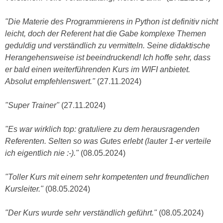
k
z
i
w
"Die Materie des Programmierens in Python ist definitiv nicht
e
e
leicht, doch der Referent hat die Gabe komplexe Themen
-
c
geduldig und verständlich zu vermitteln. Seine didaktische
S
k
Herangehensweise ist beeindruckend! Ich hoffe sehr, dass
e
e
er bald einen weiterführenden Kurs im WIFI anbietet.
t
n
Absolut empfehlenswert."
(27.11.2024)
z
u
u
n
"Super Trainer"
(27.11.2024)
n
d
g
u
"Es war wirklich top: gratuliere zu dem herausragenden
z
m
Referenten. Selten so was Gutes erlebt (lauter 1-er verteile
u
f
ich eigentlich nie :-)."
(08.05.2024)
s
ü
t
r
"Toller Kurs mit einem sehr kompetenten und freundlichen
i
S
Kursleiter."
(08.05.2024)
m
i
m
e
"Der Kurs wurde sehr verständlich geführt."
(08.05.2024)
e
r