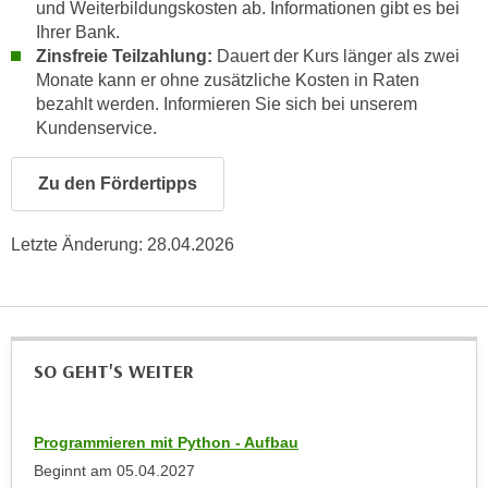
n
und Weiterbildungskosten ab. Informationen gibt es bei
b
Ihrer Bank.
p
e
Zinsfreie Teilzahlung:
Dauert der Kurs länger als zwei
e
r
Monate kann er ohne zusätzliche Kosten in Raten
r
h
bezahlt werden. Informieren Sie sich bei unserem
s
i
Kundenservice.
o
n
n
a
Zu den Fördertipps
e
u
n
s
b
Letzte Änderung:
28.04.2026
e
e
i
z
n
o
e
g
a
SO GEHT'S WEITER
e
n
n
g
e
e
Programmieren mit Python - Aufbau
n
n
Beginnt am
05.04.2027
D
e