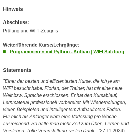
r
a
Hinweis
t
b
e
e
Abschluss:
C
n
o
Prüfung und WIFI-Zeugnis
.
o
W
k
Weiterführende Kurse/Lehrgänge:
e
i
Programmieren mit Python - Aufbau | WIFI Salzburg
n
e
n
s
Statements
S
z
i
u
"Einer der besten und effizientesten Kurse, die ich je am
e
A
WIFI besucht habe. Florian, der Trainer, hat mir eine neue
d
n
Welt bzw. Sprache erschlossen. Er hat den Kursablauf,
e
a
Lernmaterial professionell vorbereitet. Mit Wiederholungen,
r
l
vielen Beispielen und intelligentem Aufbau/rotem Faden.
C
y
Für mich als Anfänger wäre eine Vorlesung pro Woche
o
s
ausreichend. So hätte man mehr Zeit zum Üben, Lernen und
o
e
Verstehen. Tolle Veranstaltung, vielen Dank."
(27.11.2024)