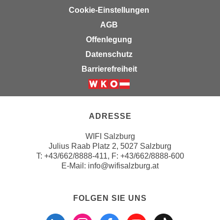
h
r
Cookie-Einstellungen
e
e
AGB
n
C
I
Offenlegung
o
h
Datenschutz
o
r
k
Barrierefreiheit
e
i
D
e
Weiter zur Website der Wirts
a
s
t
f
ADRESSE
e
ü
n
WIFI Salzburg
r
k
Julius Raab Platz 2, 5027 Salzburg
M
T:
+43/662/8888-411
, F: +43/662/8888-600
e
a
E-Mail:
info@wifisalzburg.at
i
r
n
k
e
e
FOLGEN SIE UNS
m
t
Folgen sie uns a
Folgen sie u
Folgen si
Folgen 
Folge
d
i