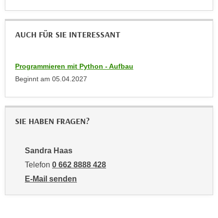
a
h
t
m
e
AUCH FÜR SIE INTERESSANT
e
n
O
a
n
u
Programmieren mit Python - Aufbau
l
c
Beginnt am
05.04.2027
i
h
n
a
e
n
-
SIE HABEN FRAGEN?
U
J
n
o
t
Sandra Haas
u
e
r
Telefon
0 662 8888 428
r
n
E-Mail senden
n
e
an Sandra Haas: mailto:shaas@wifisalzburg.at
e
y
h
z
m