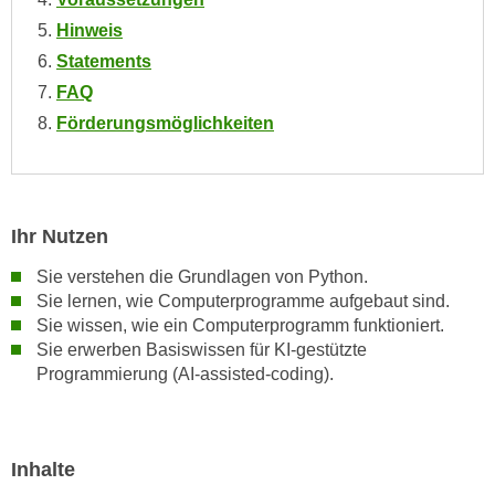
n
i
Hinweis
S
c
i
Statements
h
e
FAQ
n
a
Förderungsmöglichkeiten
i
u
c
f
h
„
t
A
Ihr Nutzen
d
l
e
l
Sie verstehen die Grundlagen von Python.
m
e
Sie lernen, wie Computerprogramme aufgebaut sind.
D
Sie wissen, wie ein Computerprogramm funktioniert.
a
a
Sie erwerben Basiswissen für KI-gestützte
k
t
Programmierung (AI-assisted-coding).
z
e
e
n
p
s
t
Inhalte
c
i