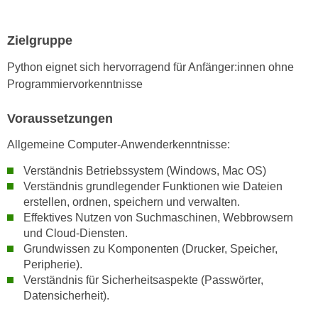
n
d
E
e
Zielgruppe
U
n
-
Python eignet sich hervorragend für Anfänger:innen ohne
w
U
Programmiervorkenntnisse
i
S
r
A
Voraussetzungen
z
u
i
Allgemeine Computer-Anwenderkenntnisse:
n
e
t
l
Verständnis Betriebssystem (Windows, Mac OS)
e
Verständnis grundlegender Funktionen wie Dateien
o
r
erstellen, ordnen, speichern und verwalten.
r
w
Effektives Nutzen von Suchmaschinen, Webbrowsern
i
o
und Cloud-Diensten.
e
Grundwissen zu Komponenten (Drucker, Speicher,
r
n
Peripherie).
f
t
Verständnis für Sicherheitsaspekte (Passwörter,
e
i
Datensicherheit).
n
e
h