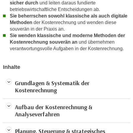
sicher durch
und leiten daraus fundierte
n
d
betriebswirtschaftliche Entscheidungen ab.
E
e
Sie beherrschen sowohl klassische als auch digitale
U
n
Methoden
der Kostenrechnung und wenden diese
-
w
souverän in der Praxis an.
U
i
Sie wenden klassische und moderne Methoden der
S
Kostenrechnung souverän an
und übernehmen
r
A
verantwortungsvolle Aufgaben in der Kostenrechnung.
z
u
i
n
e
Inhalte
t
l
e
o
Grundlagen & Systematik der
r
r
Kostenrechnung
w
i
o
e
r
Aufbau der Kostenrechnung &
n
f
Analyseverfahren
t
e
i
n
e
Planung, Steuerung & strategisches
h