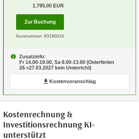
e
1.795,00
EUR
e
n
n
e
für Termin: 26.02.2027 - 24.04.202
Zur Buchung
o
i
t
n
Kursnummer: 83190016
w
s
e
e
n
Zusatzinfo:
t
d
Fr 14.00-19.00, Sa 8.00-13.00 (Osterferien
z
i
26.+27.03.2027 kein Unterricht)
e
g
n
Kostenvoranschlag
s
,
i
w
n
e
d
l
.
Kostenrechnung &
c
W
Investitionsrechnung KI-
h
e
e
unterstützt
n
s