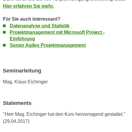
n
Hier erfahren Sie mehr.
e
,
l
g
Für Sie auch interessant?
e
e
Datenanalyse und Statistik
v
Projektmanagement mit Microsoft Project -
l
a
Einführung
a
n
Senior Agiles Projektmanagement
n
t
g
e
e
I
n
n
Seminarleitung
I
h
Mag. Klaus Eichinger
h
a
r
l
e
t
Statements
d
e
u
a
"Herr Mag. Eichinger hat den Kurs hervorragend gestaltet."
r
n
(29.04.2017)
c
z
h