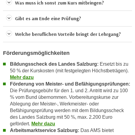
h
Was muss ich sonst zum Kurs mitbringen?
r
e
e
n
Gibt es am Ende eine Prüfung?
C
I
o
h
o
Welche beruflichen Vorteile bringt der Lehrgang?
r
k
e
i
Förderungsmöglichkeiten
D
e
a
s
Bildungsscheck des Landes Salzburg:
Ersetzt bis zu
t
f
50 % der Kurskosten (mit festgelegten Höchstbeträgen).
e
ü
Mehr dazu
n
Förderung von Meister- und Befähigungsprüfungen:
r
k
Die
Prüfungsgebühr für den 1. und 2. Antritt wird zu 100
M
e
% vom Bund übernommen. Vorbereitungskurse zur
a
i
Ablegung der Meister-, Werkmeister- oder
r
Befähigungsprüfung werden mit dem Bildungsscheck
n
k
des Landes Salzburg mit 50 %, max. 2.200 Euro
e
e
gefördert.
Mehr dazu
m
t
Arbeitsmarktservice Salzburg:
Das AMS bietet
d
i