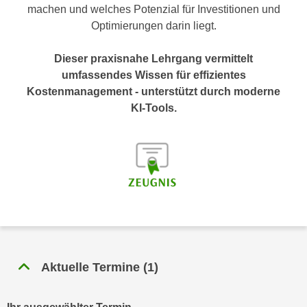
n
machen und welches Potenzial für Investitionen und
h
u
Optimierungen darin liegt.
C
r
o
C
Dieser praxisnahe Lehrgang vermittelt
o
o
umfassendes Wissen für effizientes
k
o
Kostenmanagement - unterstützt durch moderne
i
k
KI-Tools.
e
i
s
e
v
s
o
,
n
d
U
i
S
e
-
f
a
ü
m
Aktuelle Termine
(
1
)
r
e
d
r
i