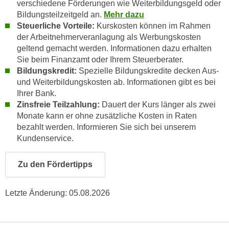
verschiedene Förderungen wie Weiterbildungsgeld oder
e
n
Bildungsteilzeitgeld an.
Mehr dazu
m
g
Steuerliche Vorteile:
Kurskosten können im Rahmen
E
z
der Arbeitnehmerveranlagung als Werbungskosten
U
geltend gemacht werden. Informationen dazu erhalten
w
-
Sie beim Finanzamt oder Ihrem Steuerberater.
e
D
Bildungskredit:
Spezielle Bildungskredite decken Aus-
c
a
und Weiterbildungskosten ab. Informationen gibt es bei
k
Ihrer Bank.
t
e
Zinsfreie Teilzahlung:
Dauert der Kurs länger als zwei
e
u
Monate kann er ohne zusätzliche Kosten in Raten
n
n
bezahlt werden. Informieren Sie sich bei unserem
s
d
Kundenservice.
c
O
h
p
Zu den Fördertipps
u
t
t
i
z
Letzte Änderung:
05.08.2026
m
r
i
e
e
c