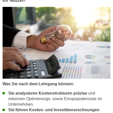
Ihr Nutzen
h
e
u
r
t
e
z
n
a
“
b
k
k
l
o
i
m
c
m
k
e
e
n
n
z
,
w
v
Was Sie nach dem Lehrgang können:
i
e
s
Sie analysieren Kostenstrukturen präzise
und
r
c
erkennen Optimierungs- sowie Einsparpotenziale im
w
Unternehmen.
h
e
Sie führen Kosten- und Investitionsrechnungen
e
n