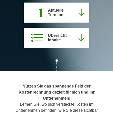
c
i
1
h
Aktuelle
m
Termine
t
m
e
u
n
n
S
Übersicht
g
Inhalte
i
v
e
e
,
r
d
w
a
e
s
n
s
d
w
e
Nützen Sie das spannende Feld der
i
n
Kostenrechnung gezielt für sich und Ihr
r
w
Unternehmen!
a
i
Lernen Sie, wo sich versteckte Kosten im
u
r
Unternehmen befinden, wie Sie diese sichtbar
c