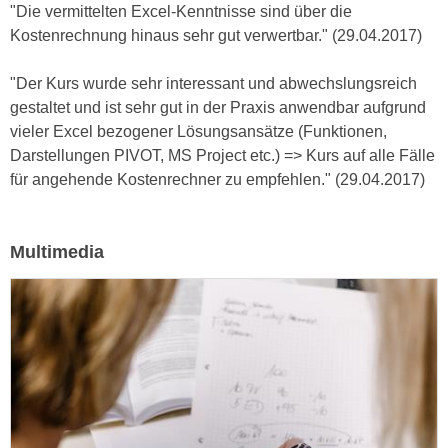
u
"Die vermittelten Excel-Kenntnisse sind über die
d
z
Kostenrechnung hinaus sehr gut verwertbar." (29.04.2017)
i
e
e
i
"Der Kurs wurde sehr interessant und abwechslungsreich
C
g
gestaltet und ist sehr gut in der Praxis anwendbar aufgrund
o
e
vieler Excel bezogener Lösungsansätze (Funktionen,
o
n
Darstellungen PIVOT, MS Project etc.) => Kurs auf alle Fälle
k
.
für angehende Kostenrechner zu empfehlen." (29.04.2017)
i
U
e
m
s
I
Multimedia
e
h
r
n
h
e
o
n
b
d
e
a
n
r
e
ü