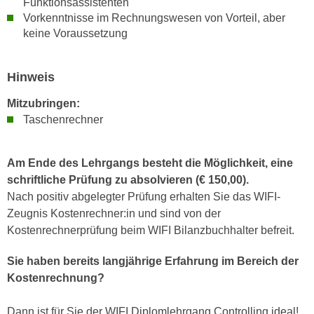
Funktionsassistenten
k
z
Vorkenntnisse im Rechnungswesen von Vorteil, aber
i
w
keine Voraussetzung
e
e
-
c
S
Hinweis
k
e
e
Mitzubringen:
t
n
Taschenrechner
z
u
u
n
n
d
Am Ende des Lehrgangs besteht die Möglichkeit, eine
g
u
schriftliche Prüfung zu absolvieren (€ 150,00).
z
m
Nach positiv abgelegter Prüfung erhalten Sie das WIFI-
u
f
Zeugnis Kostenrechner:in und sind von der
s
ü
Kostenrechnerprüfung beim WIFI Bilanzbuchhalter befreit.
t
r
i
Sie haben bereits langjährige Erfahrung im Bereich der
S
m
Kostenrechnung?
i
m
e
e
Dann ist für Sie der WIFI Diplomlehrgang Controlling ideal!
r