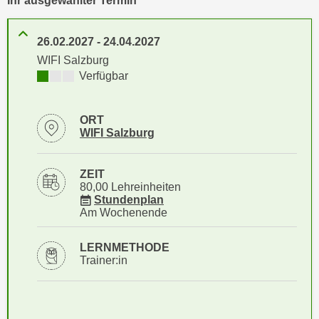
Ihr ausgewählter Termin
i
e
k
F
a
26.02.2027
-
24.04.2027
u
n
WIFI Salzburg
n
i
Kursverfügbarkeit:
Verfügbar
k
s
t
c
i
ORT
h
o
Standortinformationen zu
öffnen
WIFI Salzburg
e
n
n
d
ZEIT
U
e
80,00 Lehreinheiten
n
r
für Veranstaltung 83190016
Stundenplan
t
Am Wochenende
W
e
e
r
LERNMETHODE
b
Trainer:in
n
s
e
e
h
i
m
t