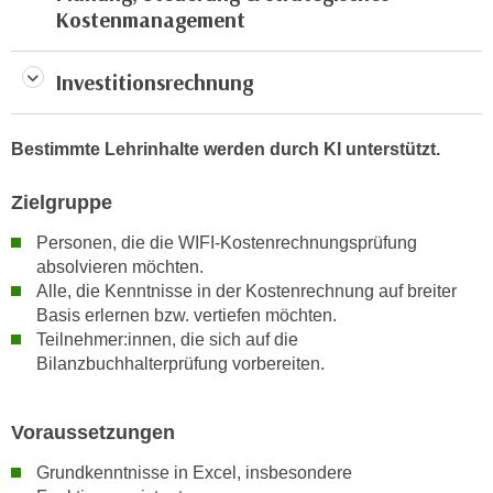
r
Kostenmanagement
a
t
b
e
e
Investitionsrechnung
C
n
o
.
o
Bestimmte Lehrinhalte werden durch KI unterstützt.
W
k
e
i
Zielgruppe
n
e
n
Personen, die die WIFI-Kostenrechnungsprüfung
s
S
absolvieren möchten.
z
i
Alle, die Kenntnisse in der Kostenrechnung auf breiter
u
e
Basis erlernen bzw. vertiefen möchten.
A
Teilnehmer:innen, die sich auf die
d
n
Bilanzbuchhalterprüfung vorbereiten.
e
a
r
l
C
y
Voraussetzungen
o
s
Grundkenntnisse in Excel, insbesondere
o
e