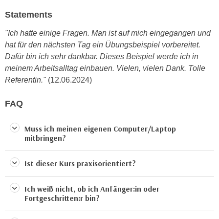
n
d
Statements
E
e
U
"Ich hatte einige Fragen. Man ist auf mich eingegangen und
n
-
hat für den nächsten Tag ein Übungsbeispiel vorbereitet.
w
U
Dafür bin ich sehr dankbar. Dieses Beispiel werde ich in
i
S
meinem Arbeitsalltag einbauen. Vielen, vielen Dank. Tolle
r
A
Referentin."
(12.06.2024)
z
u
i
n
FAQ
e
t
l
e
o
Muss ich meinen eigenen Computer/Laptop
r
mitbringen?
r
w
i
o
Ist dieser Kurs praxisorientiert?
e
r
n
f
t
Ich weiß nicht, ob ich Anfänger:in oder
e
Fortgeschritten:r bin?
i
n
e
h