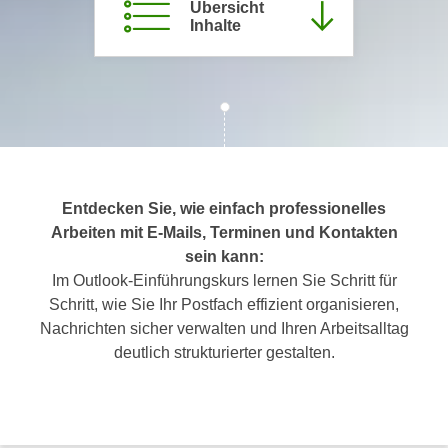
Übersicht
c
i
Inhalte
h
m
t
m
e
u
n
n
S
g
i
v
e
e
,
Entdecken Sie, wie einfach professionelles
r
d
Arbeiten mit E-Mails, Terminen und Kontakten
w
a
sein kann:
e
s
Im Outlook-Einführungskurs lernen Sie Schritt für
n
s
Schritt, wie Sie Ihr Postfach effizient organisieren,
d
w
Nachrichten sicher verwalten und Ihren Arbeitsalltag
e
i
deutlich strukturierter gestalten.
n
r
w
a
i
u
r
c