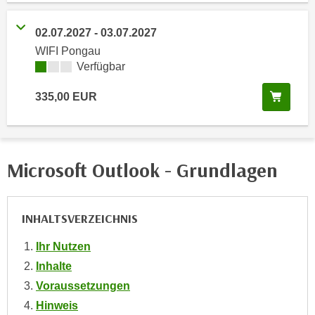
i
e
k
F
02.07.2027
-
03.07.2027
a
u
WIFI Pongau
n
n
Kursverfügbarkeit:
Verfügbar
i
k
s
t
In de
335,00
EUR
c
i
h
o
e
n
n
d
Microsoft Outlook - Grundlagen
U
e
n
r
t
W
INHALTSVERZEICHNIS
e
e
r
Ihr Nutzen
b
n
s
Inhalte
e
e
Voraussetzungen
h
i
Hinweis
m
t