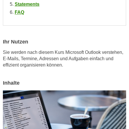
Statements
e
e
n
FAQ
n
e
o
i
t
n
w
s
e
Ihr Nutzen
e
n
Sie werden nach diesem Kurs Microsoft Outlook verstehen,
t
d
E-Mails, Termine, Adressen und Aufgaben einfach und
z
i
effizient organisieren können.
e
g
n
s
,
Inhalte
i
w
n
e
d
l
.
c
W
h
e
e
n
s