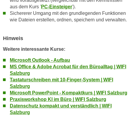
wird vorausgesetzt (vergleichbar mit den Kenntnissen
h
e
aus dem Kurs '
PC-Einsteiger
').
u
r
Sichererer Umgang mit den grundlegenden Funktionen
t
e
wie Dateien erstellen, ordnen, speichern und verwalten.
z
n
a
“
b
Hinweis
k
k
l
Weitere interessante Kurse:
o
i
m
Microsoft Outlook - Aufbau
c
m
MS Office & Adobe Acrobat für den Büroalltag | WIFI
k
e
Salzburg
e
Tastaturschreiben mit 10-Finger-System | WIFI
n
n
Salzburg
z
,
Microsoft PowerPoint - Kompaktkurs | WIFI Salzburg
w
v
Praxisworkshop KI im Büro | WIFI Salzburg
i
e
Datenschutz kompakt und verständlich | WIFI
s
r
Salzburg
c
w
h
e
e
n