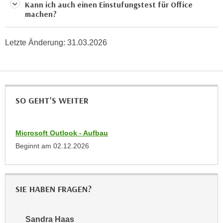
r
Kann ich auch einen Einstufungstest für Office
a
machen?
t
b
e
e
C
Letzte Änderung:
31.03.2026
n
o
.
o
W
k
e
i
n
e
SO GEHT'S WEITER
n
s
S
z
i
Microsoft Outlook - Aufbau
u
e
Beginnt am
02.12.2026
A
d
n
e
a
r
l
SIE HABEN FRAGEN?
C
y
o
s
o
e
Sandra Haas