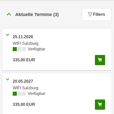
n
h
u
C
r
Aktuelle Termine
(
3
)
Filtern
o
C
o
o
k
o
i
25.11.2026
k
e
WIFI Salzburg
i
s
Kursverfügbarkeit:
Verfügbar
e
v
s
In de
335,00
EUR
o
,
n
d
U
i
S
e
20.05.2027
-
f
WIFI Salzburg
a
ü
Kursverfügbarkeit:
Verfügbar
m
r
e
In de
335,00
EUR
d
r
i