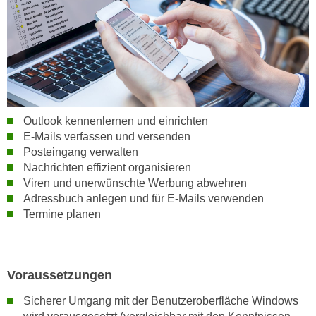
n
i
S
c
i
h
e
n
a
i
u
c
f
h
Outlook kennenlernen und einrichten
„
t
E-Mails verfassen und versenden
A
d
Posteingang verwalten
l
Nachrichten effizient organisieren
e
l
Viren und unerwünschte Werbung abwehren
m
e
Adressbuch anlegen und für E-Mails verwenden
D
a
Termine planen
a
k
t
z
e
e
n
Voraussetzungen
p
s
t
Sicherer Umgang mit der Benutzeroberfläche Windows
c
i